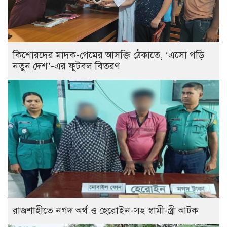
কিশোরদের মাদক-গেমের আসক্তি ঠেকাতে, ‘এসো গড়ি
নতুন দেশ’-এর ফুটবল বিতরণ
রাজশাহীতে নগদ অর্থ ও হেরোইন-সহ স্বামী-স্ত্রী আটক