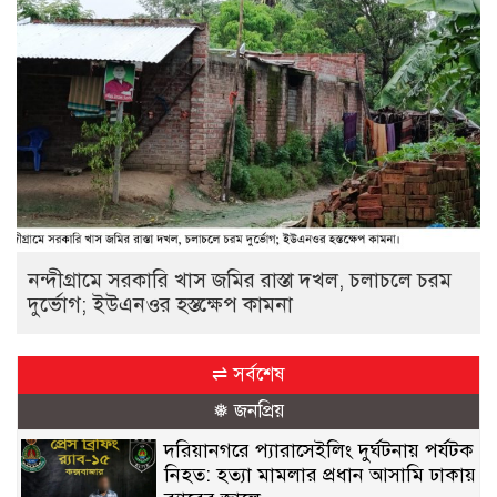
নন্দীগ্রামে সরকারি খাস জমির রাস্তা দখল, চলাচলে চরম
দুর্ভোগ; ইউএনওর হস্তক্ষেপ কামনা
⇌ সর্বশেষ
❅ জনপ্রিয়
দরিয়ানগরে প্যারাসেইলিং দুর্ঘটনায় পর্যটক
নিহত: হত্যা মামলার প্রধান আসামি ঢাকায়