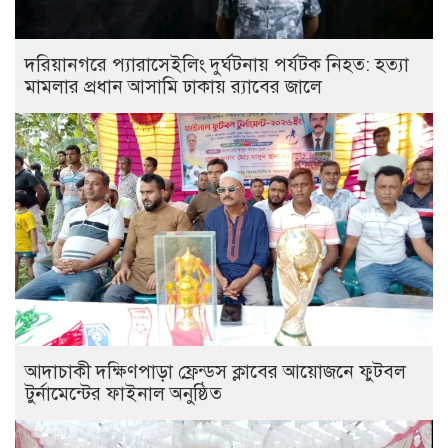
দরিয়ানগরে প্যারাসেইলিং দুর্ঘটনায় পর্যটক নিহত: হত্যা
মামলার প্রধান আসামি ঢাকায় র‌্যাবের জালে
আদাচাকী দক্ষিণপাড়া ফ্রেন্ডস ক্লাবের আয়োজনে ফুটবল
টুর্নামেন্টের ফাইনাল অনুষ্ঠিত