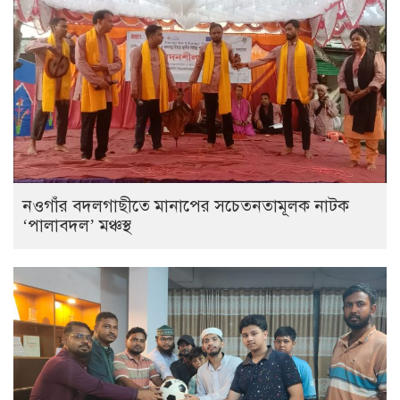
নওগাঁর বদলগাছীতে মানাপের সচেতনতামূলক নাটক
‘পালাবদল’ মঞ্চস্থ