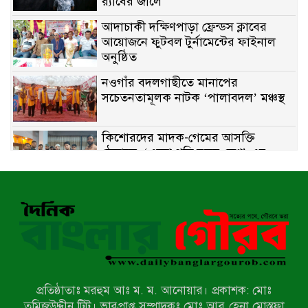
র‌্যাবের জালে
আদাচাকী দক্ষিণপাড়া ফ্রেন্ডস ক্লাবের
আয়োজনে ফুটবল টুর্নামেন্টের ফাইনাল
অনুষ্ঠিত
নওগাঁর বদলগাছীতে মানাপের
সচেতনতামূলক নাটক ‘পালাবদল’ মঞ্চস্থ
কিশোরদের মাদক-গেমের আসক্তি
ঠেকাতে, ‘এসো গড়ি নতুন দেশ’-এর
ফুটবল বিতরণ
রাজশাহীতে নগদ অর্থ ও হেরোইন-সহ
স্বামী-স্ত্রী আটক
নন্দীগ্রামে সরকারি খাস জমির রাস্তা দখল,
চলাচলে চরম দুর্ভোগ; ইউএনওর হস্তক্ষেপ
কামনা
প্রতিষ্ঠাতাঃ মরহুম আঃ ম. ম. আনোয়ার। প্রকাশক: মোঃ
নাটোরের পাটুলে পানিতে ডুবে নন্দীগ্রামের
তমিজউদ্দীন টিটু। ভারপ্রাপ্ত সম্পাদকঃ মোঃ আবু হেনা মোস্তফা