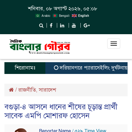
শনিবার, ০৮ অগাস্ট ২০২৬, ০৫:০৮
Arabic
Bengali
English
Toggle
navigat
শিরোনামঃ
দরিয়ানগরে প্যারাসেইলিং দুর্ঘটনায় পর্যট
/
রাজনীতি
সারাদেশ
,
বগুড়া-৪ আসনে ধানের শীষের চূড়ান্ত প্রার্থী
সাবেক এমপি মোশারফ হোসেন
Reporter Name
/ ৫২৯ Time View