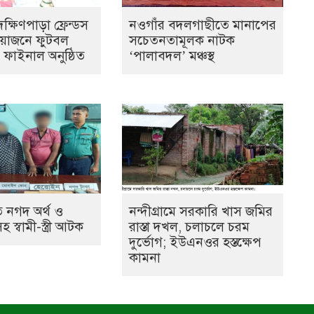
্ষিণপাড়া ফ্রেন্ডস
নওগাঁর বদলগাছীতে মানাপের
আয়োজনে ফুটবল
সচেতনতামূলক নাটক
ের ফাইনাল অনুষ্ঠিত
‘পালাবদল’ মঞ্চস্থ
 নগদ অর্থ ও
নন্দীগ্রামে সরকারি খাস জমির
স্বামী-স্ত্রী আটক
রাস্তা দখল, চলাচলে চরম
দুর্ভোগ; ইউএনওর হস্তক্ষেপ
কামনা