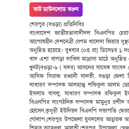
কাট ডাউনলোড করুন
শেরপুর (বগুড়া) প্রতিনিধিঃ
বাংলাদেশ জাতীয়তাবাদীদল বিএনপির চেয়ারপ
আপোষহীন দেশনেত্রী বেগম খালেদা জিয়ার সু
অনুষ্ঠিত হয়েছে। বুধবার (০৩ রা) ডিসেম্বর ১
বাদ এশা বাগড়া দাখিল মাদ্রাসা মাঠে অনুষ্ঠি
ধুনট)বগুড়া-৬ ( সদর) আসনের সাবেক সাংসদ গ
আসিফ সিরাজ রব্বানী সানভী, বগুড়া জেলা ব
সাধারণ সম্পাদক আলহাজ্ব শফিকুল আলম তো
ইসলাম বাবলু, সাধারণ সম্পাদক রফিকুল ইস
বিএনপির সাংগঠনিক সম্পাদক মামুনুর রশীদ 
হোসেন,কুসুম্বী ইউনিয়ন বিএনপি সভাপতি ফে
গোলাপ,শেরপুর উপজেলা যুবদলের আহ্বায়ক আশর
শিহাব,তাহেরুল আলভী,শেরপুর উপজেলা স্বে