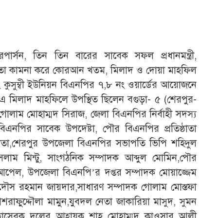
ার্সন, তিন তিন বারের সাবেক সফল প্রধানমন্ত্রী,
স্থতা কামনা করে কোরআন খতম, মিলাদ ও দোয়া মাহফিল
 নং কুসুম্বী ইউনিয়ন বিএনপির ৭,৮ নং ওয়ার্ডের আয়োজনে
ত এ মিলাদ মাহফিলে উপস্থিত ছিলেন বগুড়া- ৫ (শেরপুর-
োলাম মোহাম্মদ সিরাজ, জেলা বিএনপির নির্বাহী সদস্য
িএনপির সাবেক উপদেষ্টা, পৌর বিএনপির প্রতিষ্ঠাতা
তা,শেরপুর উপজেলা বিএনপির সভাপতি ভিপি শহিদুল
লাম মিন্টু, সাংগঠনিক সম্পাদক আব্দুল মোমিন,পৌর
আপেল, উপজেলা বিএনপি’র দপ্তর সম্পাদক মোয়াজ্জেম
রদৌস রহমান জায়দার,সাধারণ সম্পাদক গোলাম মোস্তফা
াফুদ্দৌলা মামুন,যুবদল নেতা জাকারিয়া মাসুদ, সুমন
চ্ছাসেবক দলের আহ্বায়ক শাহ মোহাম্মদ কাওসার আলী