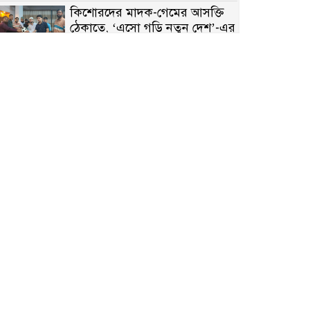
কিশোরদের মাদক-গেমের আসক্তি
ঠেকাতে, ‘এসো গড়ি নতুন দেশ’-এর
ফুটবল বিতরণ
রাজশাহীতে নগদ অর্থ ও হেরোইন-
সহ স্বামী-স্ত্রী আটক
নন্দীগ্রামে সরকারি খাস জমির রাস্তা
দখল, চলাচলে চরম দুর্ভোগ;
ইউএনওর হস্তক্ষেপ কামনা
নাটোরের পাটুলে পানিতে ডুবে
নন্দীগ্রামের স্কুলছাত্রের মর্মান্তিক মৃত্যু
সেনাবাহিনীর চাকরি হারিয়ে ভুয়া
ডিবি পুলিশ পরিচয়ে চাঁদাবাজি,
গণপিটুনির পর কারাগারে প্রতারক।
বাঘার সাহিন সরকারের তিন
ক্যাটাগরিতে প্রথম স্থান অর্জন;
সংস্কৃতি অঙ্গনেও রয়েছে তাঁর বহুমুখী