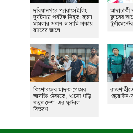
দরিয়ানগরে প্যারাসেইলিং
আদাচাকী দক
দুর্ঘটনায় পর্যটক নিহত: হত্যা
ক্লাবের 
মামলার প্রধান আসামি ঢাকায়
টুর্নামেন্ট
র‌্যাবের জালে
কিশোরদের মাদক-গেমের
রাজশাহীতে
আসক্তি ঠেকাতে, ‘এসো গড়ি
হেরোইন-সহ 
নতুন দেশ’-এর ফুটবল
বিতরণ