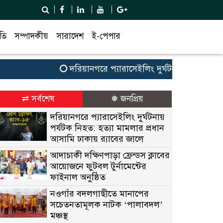
তি
সম্পাদকীয়
সারাদেশ
ই-পেপার
দরিয়ানগরে প্যারাসেইলিং দুর্ঘটনায় পর্যটক নিহত: হত
⇌ সর্বশেষ
❅ জনপ্রিয়
দরিয়ানগরে প্যারাসেইলিং দুর্ঘটনায়
পর্যটক নিহত: হত্যা মামলার প্রধান
আসামি ঢাকায় র‌্যাবের জালে
আদাচাকী দক্ষিণপাড়া ফ্রেন্ডস ক্লাবের
আয়োজনে ফুটবল টুর্নামেন্টের
ফাইনাল অনুষ্ঠিত
নওগাঁর বদলগাছীতে মানাপের
সচেতনতামূলক নাটক ‘পালাবদল’
মঞ্চস্থ