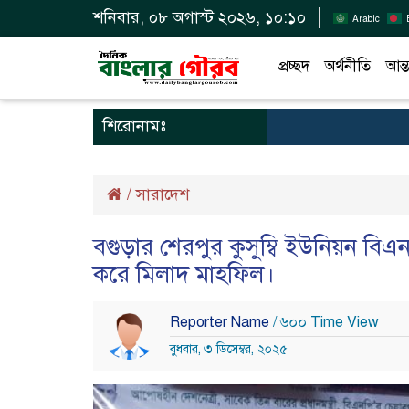
শনিবার, ০৮ অগাস্ট ২০২৬, ১০:১০
Arabic
প্রচ্ছদ
অর্থনীতি
আন্ত
শিরোনামঃ
/
সারাদেশ
বগুড়ার শেরপুর কুসুম্বি ইউনিয়ন বিএন
করে মিলাদ মাহফিল।
Reporter Name
/ ৬০০ Time View
বুধবার, ৩ ডিসেম্বর, ২০২৫