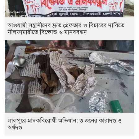
আওয়ামী সন্ত্রাসীদের দ্রুত গ্রেফতার ও বিচারের দাবিতে
নীলফামারীতে বিক্ষোভ ও মানববন্ধন
লালপুরে মাদকবিরোধী অভিযান: ৩ জনের কারাদণ্ড ও
অর্থদণ্ড