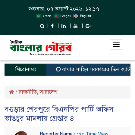
শুক্রবার, ০৭ অগাস্ট ২০২৬, ১২:১৭
Arabic
Bengali
English
Toggle
navigat
শিরোনামঃ
বাঘার সাহিন সরকারের তিন ক্যাটাগরিতে প্র
/
রাজনীতি
সারাদেশ
,
বগুড়ার শেরপুরে বিএনপির পার্টি অফিস
ভাঙচুর মামলায় গ্রেপ্তার ৪
Reporter Name
/ ১৫০ Time View