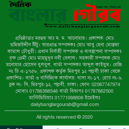
মিয়ানমারের সীমান্তে স্থলমাইন বিস্ফোরণ:
উখিয়ার এক যুবকের পা বিচ্ছিন্ন
প্রতিষ্ঠাতাঃ মরহুম আঃ ম. ম. আনোয়ার। প্রকাশক: মোঃ
৭ম শ্রেণি পড়ুয়া কন্যাকে উত্ত্যক্ত করার
তমিজউদ্দীন টিটু। ভারপ্রাপ্ত সম্পাদকঃ মোঃ আবু হেনা মোস্তফা
প্রতিবাদ করায় পিতাকে কু*পি*য়ে
কামাল চৌধুরী। প্রধান নির্বাহী সম্পাদক ও ব্যবস্থাপনা সম্পাদকঃ
জ*খ*ম…!!
বৃক্ষ প্রেমী মোঃ মাহমুদুন নবী বেলাল। সহকারী সম্পাদক মোঃ
মনোয়ার হোসেন বুলবুল, বার্তা সম্পাদকঃ আব্দুল কাইয়ুম। রেজি.
জুলাই গণঅভ্যুত্থান দিবস-২০২৬ উপলক্ষে
নং ডি এ-১৭৫৮, প্রকাশক কর্তৃক মিরপুর ১২ পল্লবী ঢাকা থেকে
নীলফামারীতে শহিদদের স্মরণে দোয়া
প্রকাশিত। বার্তা ও বাণিজ্যিক কার্যালয়: বাসা নং-১৭, রোড নং-৬,
মাহফিল ও আলোচনা সভা অনুষ্ঠিত
ব্লক নং- সি, মিরপুর-১২, পল্লবী, ঢাকা। ফোন: 02587747974
বেলকুচিতে বজ্রপাতে শিক্ষার্থীর মৃত্যু
মোবাঃ 01786388546 বার্তা বিভাগঃ 01787862500
মাল্টিমিডিয়াঃ 01771088808 ইমেইলঃ
dailybanglargourab@gmail.com
বেলকুচিতে গণঅভ্যুত্থান দিবসে ইসলামী
All rights reserved © 2020
আন্দোলনের গণমিছিল ও গণহত্যার
বিচারের দাবি