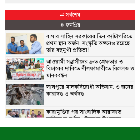
⇌ সর্বশেষ
❅ জনপ্রিয়
বাঘার সাহিন সরকারের তিন ক্যাটাগরিতে
প্রথম স্থান অর্জন; সংস্কৃতি অঙ্গনেও রয়েছে
তাঁর বহুমুখী প্রতিভা!
আওয়ামী সন্ত্রাসীদের দ্রুত গ্রেফতার ও
বিচারের দাবিতে নীলফামারীতে বিক্ষোভ ও
মানববন্ধন
লালপুরে মাদকবিরোধী অভিযান: ৩ জনের
কারাদণ্ড ও অর্থদণ্ড
কারামুক্তির পর সাংবাদিক আরাফাত
সানিকে সংবর্ধনা, টেকনাফ উপজেলা
প্রেসক্লাবের ফুলেল শুভেচ্ছা
বাকেরগঞ্জে সাজাপ্রাপ্ত আসামি গ্রেপ্তার