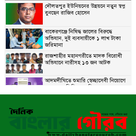
দৌলতপুর ইউনিয়নের উন্নয়নে নতুন স্বপ্ন
বুনছেন রাজিব হোসেন
বাকেরগঞ্জে নিষিদ্ধ জালের বিরুদ্ধে
অভিযান, দুই ব্যবসায়ীকে ১ লাখ টাকা
জরিমানা
রাজশাহীর মহানগরীতে মাদক বিরোধী
অভিযানে নারীসহ ১৩ জন আটক
আদমদীঘিতে শুমারি স্বেচ্ছাসেবী নিয়োগে
যোগ্যতার ভিত্তিতে তালিকা প্রকাশ;
নির্বাচিতদের আ.লীগ ট্যাগে প্রচারণা
সংবাদ প্রকাশের জেরে সাংবাদিককে দেখে
নেওয়ার হুমকি দিলেন দোড়া মাদরাসার
পরিচয় দেওয়া সভাপতি
উখিয়ায় বিজিবির অভিযানে ৪০ হাজার