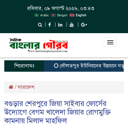
রবিবার, ০৯ অগাস্ট ২০২৬, ০৩:৪৩
Arabic
Bengali
English
Toggle
navigat
শিরোনামঃ
দৌলতপুর ইউনিয়নের উন্নয়নে নতুন স্বপ্
/
সারাদেশ
বগুড়ার শেরপুরে জিয়া সাইবার ফোর্সের
উদ্যোগে বেগম খালেদা জিয়ার রোগমুক্তি
কামনায় মিলাদ মাহফিল