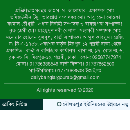
ইয়াবাসহ যুবক আটক
প্রতিষ্ঠাতাঃ মরহুম আঃ ম. ম. আনোয়ার। প্রকাশক: মোঃ
পোরশায় ৭ মাসে ১৯ জনের অপমৃত্যু,
তমিজউদ্দীন টিটু। ভারপ্রাপ্ত সম্পাদকঃ মোঃ আবু হেনা মোস্তফা
শীর্ষে আত্মহত্যা
কামাল চৌধুরী। প্রধান নির্বাহী সম্পাদক ও ব্যবস্থাপনা সম্পাদকঃ
বৃক্ষ প্রেমী মোঃ মাহমুদুন নবী বেলাল। সহকারী সম্পাদক মোঃ
মনোয়ার হোসেন বুলবুল, বার্তা সম্পাদকঃ আব্দুল কাইয়ুম। রেজি.
হিন্দু বৌদ্ধ খ্রিস্টান কল্যাণ ফ্রন্টের
নং ডি এ-১৭৫৮, প্রকাশক কর্তৃক মিরপুর ১২ পল্লবী ঢাকা থেকে
নীলফামারী কমিটি নিয়ে প্রশ্ন, প্রতিবাদে
প্রকাশিত। বার্তা ও বাণিজ্যিক কার্যালয়: বাসা নং-১৭, রোড নং-৬,
সদস্য সচিব
ব্লক নং- সি, মিরপুর-১২, পল্লবী, ঢাকা। ফোন: 02587747974
দরিয়ানগরে প্যারাসেইলিং দুর্ঘটনায় পর্যটক
মোবাঃ 01786388546 বার্তা বিভাগঃ 01787862500
নিহত: হত্যা মামলার প্রধান আসামি ঢাকায়
মাল্টিমিডিয়াঃ 01771088808 ইমেইলঃ
র‌্যাবের জালে
dailybanglargourab@gmail.com
আদাচাকী দক্ষিণপাড়া ফ্রেন্ডস ক্লাবের
All rights reserved © 2020
আয়োজনে ফুটবল টুর্নামেন্টের ফাইনাল
অনুষ্ঠিত
ব্রেকিং নিউজ
দৌলতপুর ইউনিয়নের উন্নয়নে নতুন স্বপ
zahidit.com