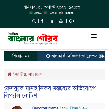
শনিবার, ০৮ অগাস্ট ২০২৬, ১২:০৩
Arabic
Bengali
English
Toggle
navigat
শিরোনামঃ
আদাচাকী দক্ষিণপাড়া ফ্রেন্ডস ক্লাবের আয়
/
জাতীয়
সারাদেশ
,
ফেসবুকে মানহানিকর মন্তব্যের অভিযোগে
লিগ্যাল নোটিশ
Reporter Name
/ ২১৮ Time View