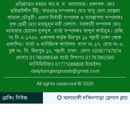
প্রতিষ্ঠাতাঃ মরহুম আঃ ম. ম. আনোয়ার। প্রকাশক: মোঃ
সেনাবাহিনীর চাকরি হারিয়ে ভুয়া ডিবি
তমিজউদ্দীন টিটু। ভারপ্রাপ্ত সম্পাদকঃ মোঃ আবু হেনা মোস্তফা
পুলিশ পরিচয়ে চাঁদাবাজি, গণপিটুনির পর
কামাল চৌধুরী। প্রধান নির্বাহী সম্পাদক ও ব্যবস্থাপনা সম্পাদকঃ
কারাগারে প্রতারক।
বৃক্ষ প্রেমী মোঃ মাহমুদুন নবী বেলাল। সহকারী সম্পাদক মোঃ
মনোয়ার হোসেন বুলবুল, বার্তা সম্পাদকঃ আব্দুল কাইয়ুম। রেজি.
বাঘার সাহিন সরকারের তিন ক্যাটাগরিতে
নং ডি এ-১৭৫৮, প্রকাশক কর্তৃক মিরপুর ১২ পল্লবী ঢাকা থেকে
প্রথম স্থান অর্জন; সংস্কৃতি অঙ্গনেও রয়েছে
প্রকাশিত। বার্তা ও বাণিজ্যিক কার্যালয়: বাসা নং-১৭, রোড নং-৬,
তাঁর বহুমুখী প্রতিভা!
ব্লক নং- সি, মিরপুর-১২, পল্লবী, ঢাকা। ফোন: 02587747974
আওয়ামী সন্ত্রাসীদের দ্রুত গ্রেফতার ও
মোবাঃ 01786388546 বার্তা বিভাগঃ 01787862500
বিচারের দাবিতে নীলফামারীতে বিক্ষোভ ও
মাল্টিমিডিয়াঃ 01771088808 ইমেইলঃ
মানববন্ধন
dailybanglargourab@gmail.com
লালপুরে মাদকবিরোধী অভিযান: ৩ জনের
All rights reserved © 2020
কারাদণ্ড ও অর্থদণ্ড
ব্রেকিং নিউজ
আদাচাকী দক্ষিণপাড়া ফ্রেন্ডস ক্লাবের আ
zahidit.com
https://www.kaabait.com