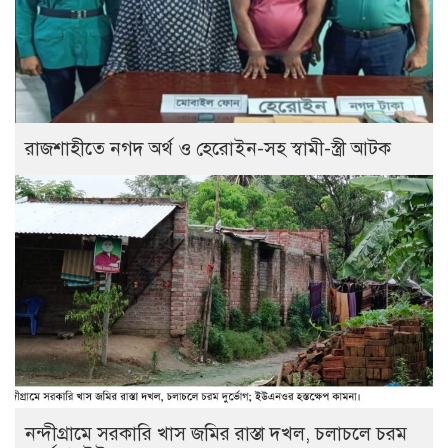
রাজশাহীতে নগদ অর্থ ও হেরোইন-সহ স্বামী-স্ত্রী আটক
নন্দীগ্রামে সরকারি খাস জমির রাস্তা দখল, চলাচলে চরম