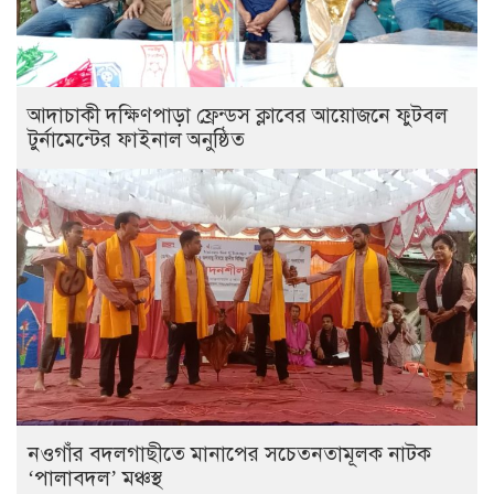
আদাচাকী দক্ষিণপাড়া ফ্রেন্ডস ক্লাবের আয়োজনে ফুটবল
টুর্নামেন্টের ফাইনাল অনুষ্ঠিত
নওগাঁর বদলগাছীতে মানাপের সচেতনতামূলক নাটক
‘পালাবদল’ মঞ্চস্থ