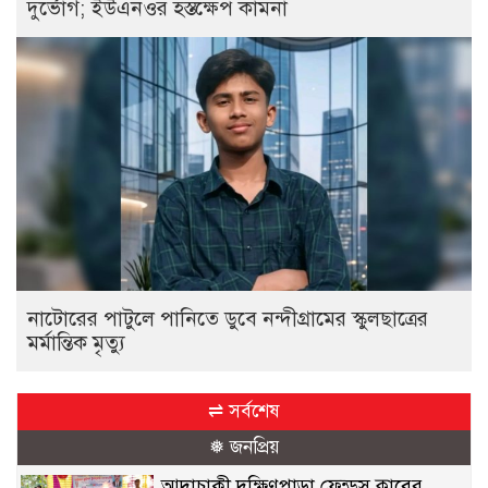
দুর্ভোগ; ইউএনওর হস্তক্ষেপ কামনা
নাটোরের পাটুলে পানিতে ডুবে নন্দীগ্রামের স্কুলছাত্রের
মর্মান্তিক মৃত্যু
⇌ সর্বশেষ
❅ জনপ্রিয়
আদাচাকী দক্ষিণপাড়া ফ্রেন্ডস ক্লাবের