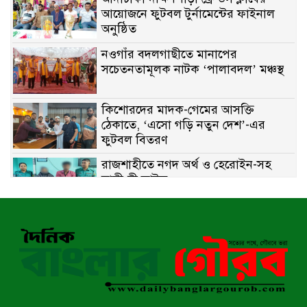
আয়োজনে ফুটবল টুর্নামেন্টের ফাইনাল
অনুষ্ঠিত
নওগাঁর বদলগাছীতে মানাপের
সচেতনতামূলক নাটক ‘পালাবদল’ মঞ্চস্থ
কিশোরদের মাদক-গেমের আসক্তি
ঠেকাতে, ‘এসো গড়ি নতুন দেশ’-এর
ফুটবল বিতরণ
রাজশাহীতে নগদ অর্থ ও হেরোইন-সহ
স্বামী-স্ত্রী আটক
নন্দীগ্রামে সরকারি খাস জমির রাস্তা দখল,
চলাচলে চরম দুর্ভোগ; ইউএনওর হস্তক্ষেপ
কামনা
নাটোরের পাটুলে পানিতে ডুবে নন্দীগ্রামের
স্কুলছাত্রের মর্মান্তিক মৃত্যু