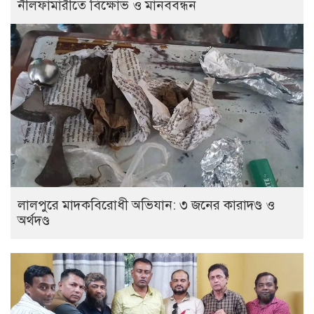
নীলফামারীতে বিক্ষোভ ও মানববন্ধন
লালপুরে মাদকবিরোধী অভিযান: ৩ জনের কারাদণ্ড ও
অর্থদণ্ড