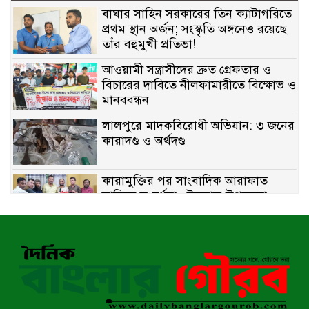
বাঘার সাহিন সরকারের তিন ক্যাটাগরিতে
প্রথম স্থান অর্জন; সংস্কৃতি অঙ্গনেও রয়েছে
তাঁর বহুমুখী প্রতিভা!
আওয়ামী সন্ত্রাসীদের দ্রুত গ্রেফতার ও
বিচারের দাবিতে নীলফামারীতে বিক্ষোভ ও
মানববন্ধন
লালপুরে মাদকবিরোধী অভিযান: ৩ জনের
কারাদণ্ড ও অর্থদণ্ড
কারামুক্তির পর সাংবাদিক আরাফাত
সানিকে সংবর্ধনা, টেকনাফ উপজেলা
প্রেসক্লাবের ফুলেল শুভেচ্ছা
বাকেরগঞ্জে সাজাপ্রাপ্ত আসামি গ্রেপ্তার
মিয়ানমারের সীমান্তে স্থলমাইন বিস্ফোরণ:
উখিয়ার এক যুবকের পা বিচ্ছিন্ন