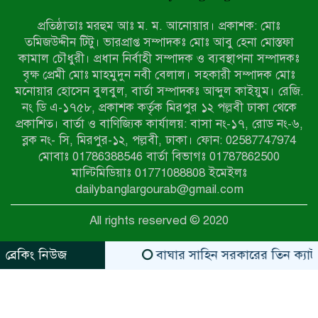
প্রতিষ্ঠাতাঃ মরহুম আঃ ম. ম. আনোয়ার। প্রকাশক: মোঃ
৭ম শ্রেণি পড়ুয়া কন্যাকে উত্ত্যক্ত করার
তমিজউদ্দীন টিটু। ভারপ্রাপ্ত সম্পাদকঃ মোঃ আবু হেনা মোস্তফা
প্রতিবাদ করায় পিতাকে কু*পি*য়ে
কামাল চৌধুরী। প্রধান নির্বাহী সম্পাদক ও ব্যবস্থাপনা সম্পাদকঃ
জ*খ*ম…!!
বৃক্ষ প্রেমী মোঃ মাহমুদুন নবী বেলাল। সহকারী সম্পাদক মোঃ
মনোয়ার হোসেন বুলবুল, বার্তা সম্পাদকঃ আব্দুল কাইয়ুম। রেজি.
জুলাই গণঅভ্যুত্থান দিবস-২০২৬ উপলক্ষে
নং ডি এ-১৭৫৮, প্রকাশক কর্তৃক মিরপুর ১২ পল্লবী ঢাকা থেকে
নীলফামারীতে শহিদদের স্মরণে দোয়া
প্রকাশিত। বার্তা ও বাণিজ্যিক কার্যালয়: বাসা নং-১৭, রোড নং-৬,
মাহফিল ও আলোচনা সভা অনুষ্ঠিত
ব্লক নং- সি, মিরপুর-১২, পল্লবী, ঢাকা। ফোন: 02587747974
বেলকুচিতে বজ্রপাতে শিক্ষার্থীর মৃত্যু
মোবাঃ 01786388546 বার্তা বিভাগঃ 01787862500
মাল্টিমিডিয়াঃ 01771088808 ইমেইলঃ
dailybanglargourab@gmail.com
বেলকুচিতে গণঅভ্যুত্থান দিবসে ইসলামী
All rights reserved © 2020
আন্দোলনের গণমিছিল ও গণহত্যার
বিচারের দাবি
ব্রেকিং নিউজ
বাঘার সাহিন সরকারের তিন ক্যাটাগরিতে প্
zahidit.com