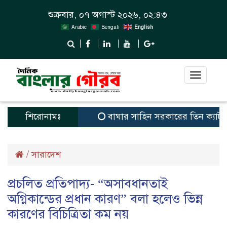
শুক্রবার, ০৭ অগাস্ট ২০২৬, ০২:৪৩
Arabic
Bengali
English
Toggle
navigat
শিরোনামঃ
বাঘার সাহিন সরকারের তিন ক্যাটাগরিতে প্র
/
সারাদেশ
প্রচলিত প্রতিপাদ্য- “অসাবধানতাই
অগ্নিকান্ডের প্রধান কারণ” বলা হলেও ভিন্ন
কারণের বিচিত্রিতা কম নয়