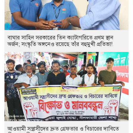
বাঘার সাহিন সরকারের তিন ক্যাটাগরিতে প্রথম স্থান
অর্জন; সংস্কৃতি অঙ্গনেও রয়েছে তাঁর বহুমুখী প্রতিভা!
আওয়ামী সন্ত্রাসীদের দ্রুত গ্রেফতার ও বিচারের দাবিতে