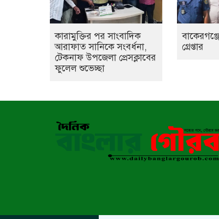
কারামুক্তির পর সাংবাদিক
বাকেরগঞ্জে
আরাফাত সানিকে সংবর্ধনা,
গ্রেপ্তার
টেকনাফ উপজেলা প্রেসক্লাবের
ফুলেল শুভেচ্ছা