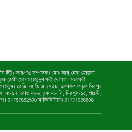
ন টিটু। ভারপ্রাপ্ত সম্পাদকঃ মোঃ আবু হেনা মোস্তফা
 বৃক্ষ প্রেমী মোঃ মাহমুদুন নবী বেলাল। সহকারী
কাইয়ুম। রেজি. নং ডি এ-১৭৫৮, প্রকাশক কর্তৃক মিরপুর
াসা নং-১৭, রোড নং-৬, ব্লক নং- সি, মিরপুর-১২, পল্লবী,
াগঃ 01787862500 মাল্টিমিডিয়াঃ 01771088808