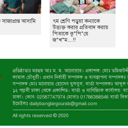
 সাজাপ্রাপ্ত আসামি
৭ম শ্রেণি পড়ুয়া কন্যাকে
উত্ত্যক্ত করার প্রতিবাদ করায়
পিতাকে কু*পি*য়ে
জ*খ*ম…!!
প্রতিষ্ঠাতাঃ মরহুম আঃ ম. ম. আনোয়ার। প্রকাশক: মোঃ তমিজউদ্দী
কামাল চৌধুরী। প্রধান নির্বাহী সম্পাদক ও ব্যবস্থাপনা সম্পাদকঃ
সম্পাদক মোঃ মনোয়ার হোসেন বুলবুল, বার্তা সম্পাদকঃ আব্দুল 
১২ পল্লবী ঢাকা থেকে প্রকাশিত। বার্তা ও বাণিজ্যিক কার্যালয়: ব
ঢাকা। ফোন: 02587747974 মোবাঃ 01786388546 বার্তা বিভ
ইমেইলঃ dailybanglargourab@gmail.com
All rights reserved © 2020