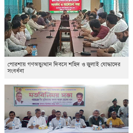
পোরশায় গণঅভ্যুত্থান দিবসে শহিদ ও জুলাই যোদ্ধাদের
সংবর্ধনা