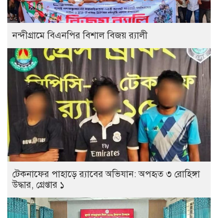
নন্দীগ্রামে বিএনপির বিশাল বিজয় র‍্যালী
টেকনাফের পাহাড়ে র‍্যাবের অভিযান: অপহৃত ৩ রোহিঙ্গা
উদ্ধার, গ্রেপ্তার ১