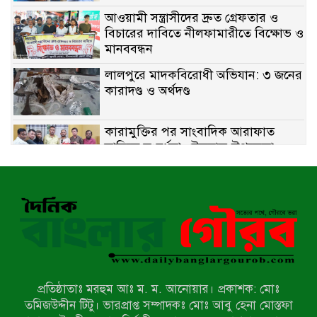
আওয়ামী সন্ত্রাসীদের দ্রুত গ্রেফতার ও
বিচারের দাবিতে নীলফামারীতে বিক্ষোভ ও
মানববন্ধন
লালপুরে মাদকবিরোধী অভিযান: ৩ জনের
কারাদণ্ড ও অর্থদণ্ড
কারামুক্তির পর সাংবাদিক আরাফাত
সানিকে সংবর্ধনা, টেকনাফ উপজেলা
প্রেসক্লাবের ফুলেল শুভেচ্ছা
বাকেরগঞ্জে সাজাপ্রাপ্ত আসামি গ্রেপ্তার
মিয়ানমারের সীমান্তে স্থলমাইন বিস্ফোরণ:
উখিয়ার এক যুবকের পা বিচ্ছিন্ন
প্রতিষ্ঠাতাঃ মরহুম আঃ ম. ম. আনোয়ার। প্রকাশক: মোঃ
৭ম শ্রেণি পড়ুয়া কন্যাকে উত্ত্যক্ত করার
তমিজউদ্দীন টিটু। ভারপ্রাপ্ত সম্পাদকঃ মোঃ আবু হেনা মোস্তফা