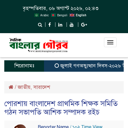
বৃহস্পতিবার, ০৬ অগাস্ট ২০২৬, ০২:৪৩
Arabic
Bengali
English
Toggle
navigat
শিরোনামঃ
জুলাই গণঅভ্যুত্থান দিবস-২০২৬ উপলক
/
জাতীয়
সারাদেশ
,
পোরশায় বাংলাদেশ প্রাথমিক শিক্ষক সমিতি
গঠন সভাপতি আশিক সম্পাদক রইচ
Reporter Name
/ ১০২ Time View