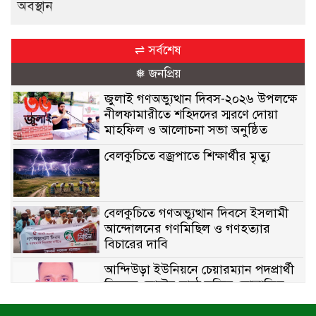
অবস্থান
⇌ সর্বশেষ
❅ জনপ্রিয়
জুলাই গণঅভ্যুত্থান দিবস-২০২৬ উপলক্ষে
নীলফামারীতে শহিদদের স্মরণে দোয়া
মাহফিল ও আলোচনা সভা অনুষ্ঠিত
বেলকুচিতে বজ্রপাতে শিক্ষার্থীর মৃত্যু
বেলকুচিতে গণঅভ্যুত্থান দিবসে ইসলামী
আন্দোলনের গণমিছিল ও গণহত্যার
বিচারের দাবি
আন্দিউড়া ইউনিয়নে চেয়ারম্যান পদপ্রার্থী
হিসেবে ভোটের মাঠে সক্রিয় মোত্তাকিম
চৌধুরী