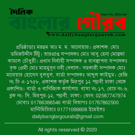
নন্দীগ্রামে বিএনপির বিশাল বিজয় র‍্যালী
নওগাঁয় সন্ত্রাসী হামলায় বিএনপি নেতা
গুরুতর জখম
প্রতিষ্ঠাতাঃ মরহুম আঃ ম. ম. আনোয়ার। প্রকাশক: মোঃ
টেকনাফের পাহাড়ে র‍্যাবের অভিযান:
তমিজউদ্দীন টিটু। ভারপ্রাপ্ত সম্পাদকঃ মোঃ আবু হেনা মোস্তফা
অপহৃত ৩ রোহিঙ্গা উদ্ধার, গ্রেপ্তার ১
কামাল চৌধুরী। প্রধান নির্বাহী সম্পাদক ও ব্যবস্থাপনা সম্পাদকঃ
বৃক্ষ প্রেমী মোঃ মাহমুদুন নবী বেলাল। সহকারী সম্পাদক মোঃ
মনোয়ার হোসেন বুলবুল, বার্তা সম্পাদকঃ আব্দুল কাইয়ুম। রেজি.
পোরশায় গণঅভ্যুত্থান দিবসে শহিদ ও
নং ডি এ-১৭৫৮, প্রকাশক কর্তৃক মিরপুর ১২ পল্লবী ঢাকা থেকে
জুলাই যোদ্ধাদের সংবর্ধনা
প্রকাশিত। বার্তা ও বাণিজ্যিক কার্যালয়: বাসা নং-১৭, রোড নং-৬,
ব্লক নং- সি, মিরপুর-১২, পল্লবী, ঢাকা। ফোন: 02587747974
৩৬ জুলাই মহামুক্তি দিবস: শ্রমজীবী
মোবাঃ 01786388546 বার্তা বিভাগঃ 01787862500
মানুষের অধিকার রক্ষায় সিরাজগঞ্জে শ্রমিক
মাল্টিমিডিয়াঃ 01771088808 ইমেইলঃ
অধিকার পরিষদের জোরালো অবস্থান
dailybanglargourab@gmail.com
বাকেরগঞ্জে ইমাম, মোয়াজ্জিন ও
All rights reserved © 2020
খাদেমদের সাথে এমপি আবুল হোসেনের