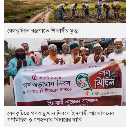
বেলকুচিতে বজ্রপাতে শিক্ষার্থীর মৃত্যু
বেলকুচিতে গণঅভ্যুত্থান দিবসে ইসলামী আন্দোলনের
গণমিছিল ও গণহত্যার বিচারের দাবি