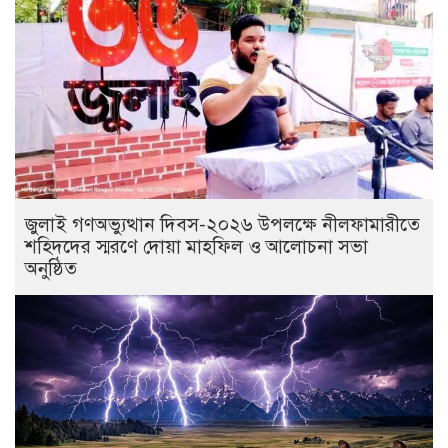
জুলাই গণঅভ্যুত্থান দিবস-২০২৬ উপলক্ষে নীলফামারীতে
শহিদদের স্মরণে দোয়া মাহফিল ও আলোচনা সভা
অনুষ্ঠিত