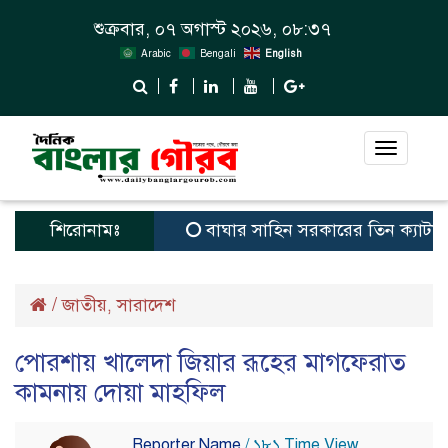
শুক্রবার, ০৭ অগাস্ট ২০২৬, ০৮:৩৭
Arabic
Bengali
English
Toggle
navigat
শিরোনামঃ
বাঘার সাহিন সরকারের তিন ক্যাটাগরিতে প্র
/
জাতীয়
সারাদেশ
,
পোরশায় খালেদা জিয়ার রূহের মাগফেরাত
কামনায় দোয়া মাহফিল
Reporter Name
/ ১৮১ Time View