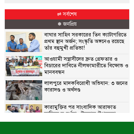
⇌ সর্বশেষ
❅ জনপ্রিয়
বাঘার সাহিন সরকারের তিন ক্যাটাগরিতে
প্রথম স্থান অর্জন; সংস্কৃতি অঙ্গনেও রয়েছে
তাঁর বহুমুখী প্রতিভা!
আওয়ামী সন্ত্রাসীদের দ্রুত গ্রেফতার ও
বিচারের দাবিতে নীলফামারীতে বিক্ষোভ ও
মানববন্ধন
লালপুরে মাদকবিরোধী অভিযান: ৩ জনের
কারাদণ্ড ও অর্থদণ্ড
কারামুক্তির পর সাংবাদিক আরাফাত
সানিকে সংবর্ধনা, টেকনাফ উপজেলা
প্রেসক্লাবের ফুলেল শুভেচ্ছা
বাকেরগঞ্জে সাজাপ্রাপ্ত আসামি গ্রেপ্তার