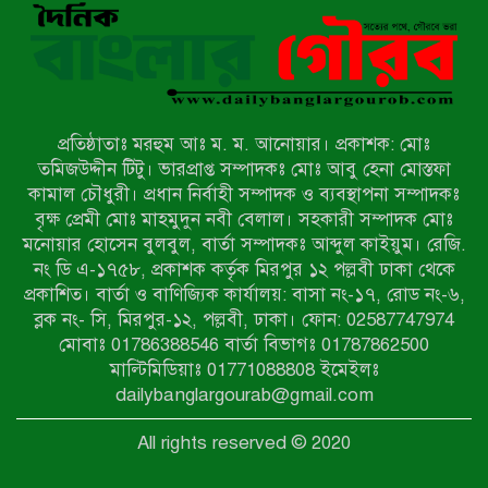
মিয়ানমারের সীমান্তে স্থলমাইন বিস্ফোরণ:
উখিয়ার এক যুবকের পা বিচ্ছিন্ন
প্রতিষ্ঠাতাঃ মরহুম আঃ ম. ম. আনোয়ার। প্রকাশক: মোঃ
৭ম শ্রেণি পড়ুয়া কন্যাকে উত্ত্যক্ত করার
তমিজউদ্দীন টিটু। ভারপ্রাপ্ত সম্পাদকঃ মোঃ আবু হেনা মোস্তফা
প্রতিবাদ করায় পিতাকে কু*পি*য়ে
কামাল চৌধুরী। প্রধান নির্বাহী সম্পাদক ও ব্যবস্থাপনা সম্পাদকঃ
জ*খ*ম…!!
বৃক্ষ প্রেমী মোঃ মাহমুদুন নবী বেলাল। সহকারী সম্পাদক মোঃ
মনোয়ার হোসেন বুলবুল, বার্তা সম্পাদকঃ আব্দুল কাইয়ুম। রেজি.
জুলাই গণঅভ্যুত্থান দিবস-২০২৬ উপলক্ষে
নং ডি এ-১৭৫৮, প্রকাশক কর্তৃক মিরপুর ১২ পল্লবী ঢাকা থেকে
নীলফামারীতে শহিদদের স্মরণে দোয়া
প্রকাশিত। বার্তা ও বাণিজ্যিক কার্যালয়: বাসা নং-১৭, রোড নং-৬,
মাহফিল ও আলোচনা সভা অনুষ্ঠিত
ব্লক নং- সি, মিরপুর-১২, পল্লবী, ঢাকা। ফোন: 02587747974
বেলকুচিতে বজ্রপাতে শিক্ষার্থীর মৃত্যু
মোবাঃ 01786388546 বার্তা বিভাগঃ 01787862500
মাল্টিমিডিয়াঃ 01771088808 ইমেইলঃ
dailybanglargourab@gmail.com
বেলকুচিতে গণঅভ্যুত্থান দিবসে ইসলামী
All rights reserved © 2020
আন্দোলনের গণমিছিল ও গণহত্যার
বিচারের দাবি