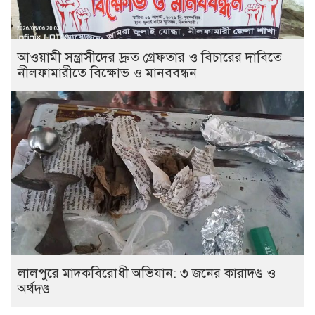
আওয়ামী সন্ত্রাসীদের দ্রুত গ্রেফতার ও বিচারের দাবিতে
নীলফামারীতে বিক্ষোভ ও মানববন্ধন
লালপুরে মাদকবিরোধী অভিযান: ৩ জনের কারাদণ্ড ও
অর্থদণ্ড