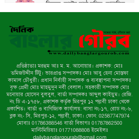
হিসেবে ভোটের মাঠে সক্রিয় মোত্তাকিম
চৌধুরী
নন্দীগ্রামে বিএনপির বিশাল বিজয় র‍্যালী
নওগাঁয় সন্ত্রাসী হামলায় বিএনপি নেতা
গুরুতর জখম
প্রতিষ্ঠাতাঃ মরহুম আঃ ম. ম. আনোয়ার। প্রকাশক: মোঃ
টেকনাফের পাহাড়ে র‍্যাবের অভিযান:
তমিজউদ্দীন টিটু। ভারপ্রাপ্ত সম্পাদকঃ মোঃ আবু হেনা মোস্তফা
অপহৃত ৩ রোহিঙ্গা উদ্ধার, গ্রেপ্তার ১
কামাল চৌধুরী। প্রধান নির্বাহী সম্পাদক ও ব্যবস্থাপনা সম্পাদকঃ
বৃক্ষ প্রেমী মোঃ মাহমুদুন নবী বেলাল। সহকারী সম্পাদক মোঃ
মনোয়ার হোসেন বুলবুল, বার্তা সম্পাদকঃ আব্দুল কাইয়ুম। রেজি.
পোরশায় গণঅভ্যুত্থান দিবসে শহিদ ও
নং ডি এ-১৭৫৮, প্রকাশক কর্তৃক মিরপুর ১২ পল্লবী ঢাকা থেকে
জুলাই যোদ্ধাদের সংবর্ধনা
প্রকাশিত। বার্তা ও বাণিজ্যিক কার্যালয়: বাসা নং-১৭, রোড নং-৬,
ব্লক নং- সি, মিরপুর-১২, পল্লবী, ঢাকা। ফোন: 02587747974
৩৬ জুলাই মহামুক্তি দিবস: শ্রমজীবী
মোবাঃ 01786388546 বার্তা বিভাগঃ 01787862500
মানুষের অধিকার রক্ষায় সিরাজগঞ্জে শ্রমিক
মাল্টিমিডিয়াঃ 01771088808 ইমেইলঃ
অধিকার পরিষদের জোরালো অবস্থান
dailybanglargourab@gmail.com