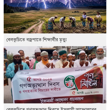
বেলকুচিতে বজ্রপাতে শিক্ষার্থীর মৃত্যু
বেলকুচিতে গণঅভ্যুত্থান দিবসে ইসলামী আন্দোলনের