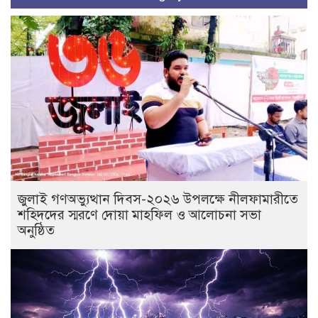
জুলাই গণঅভ্যুত্থান দিবস-২০২৬ উপলক্ষে নীলফামারীতে
শহিদদের স্মরণে দোয়া মাহফিল ও আলোচনা সভা
অনুষ্ঠিত