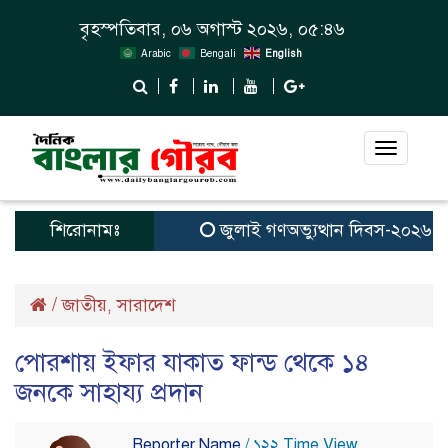
বৃহস্পতিবার, ০৬ অগাস্ট ২০২৬, ০৫:৪৬
Arabic
Bengali
English
Toggle
navigat
শিরোনামঃ
জুলাই গণঅভ্যুত্থান দিবস-২০২৬ উপলক
/
জাতীয়
সারাদেশ
,
পোরশায় ইফার যাকাত ফান্ড থেকে ১৪
জনকে সাহায্য প্রদান
Reporter Name
/ ১২২ Time View