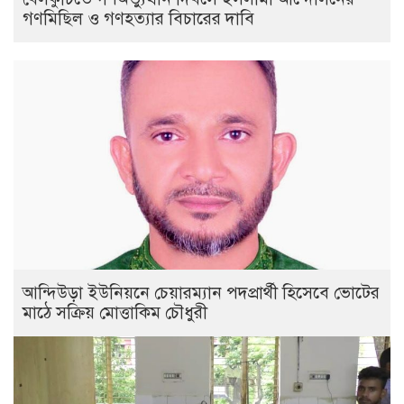
গণমিছিল ও গণহত্যার বিচারের দাবি
আন্দিউড়া ইউনিয়নে চেয়ারম্যান পদপ্রার্থী হিসেবে ভোটের
মাঠে সক্রিয় মোত্তাকিম চৌধুরী