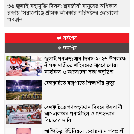
৩৬ জুলাই মহামুক্তি দিবস: শ্রমজীবী মানুষের অধিকার
রক্ষায় সিরাজগঞ্জে শ্রমিক অধিকার পরিষদের জোরালো
অবস্থান
⇌ সর্বশেষ
❅ জনপ্রিয়
জুলাই গণঅভ্যুত্থান দিবস-২০২৬ উপলক্ষে
নীলফামারীতে শহিদদের স্মরণে দোয়া
মাহফিল ও আলোচনা সভা অনুষ্ঠিত
বেলকুচিতে বজ্রপাতে শিক্ষার্থীর মৃত্যু
বেলকুচিতে গণঅভ্যুত্থান দিবসে ইসলামী
আন্দোলনের গণমিছিল ও গণহত্যার
বিচারের দাবি
আন্দিউড়া ইউনিয়নে চেয়ারম্যান পদপ্রার্থী