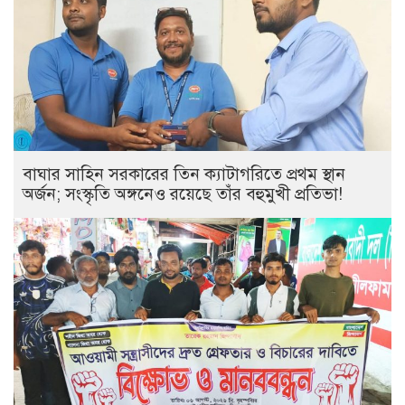
বাঘার সাহিন সরকারের তিন ক্যাটাগরিতে প্রথম স্থান
অর্জন; সংস্কৃতি অঙ্গনেও রয়েছে তাঁর বহুমুখী প্রতিভা!