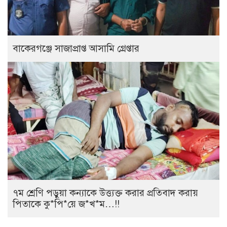
বাকেরগঞ্জে সাজাপ্রাপ্ত আসামি গ্রেপ্তার
৭ম শ্রেণি পড়ুয়া কন্যাকে উত্ত্যক্ত করার প্রতিবাদ করায়
পিতাকে কু*পি*য়ে জ*খ*ম…!!