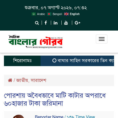
শুক্রবার, ০৭ অগাস্ট ২০২৬, ০৭:৩২
Arabic
Bengali
English
Toggle
navigat
শিরোনামঃ
বাঘার সাহিন সরকারের তিন ক্যাটাগরিতে 
/
জাতীয়
সারাদেশ
,
পোরশায় অবৈধভাবে মাটি কাটার অপরাধে
৬০হাজার টাকা জরিমানা
Reporter Name
/ ১৩৯ Time View