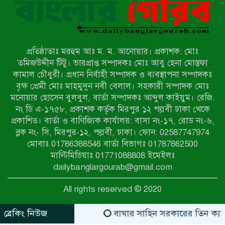
মিয়ানমারের সীমান্তে স্থলমাইন বিস্ফোরণ:
উখিয়ার এক যুবকের পা বিচ্ছিন্ন
প্রতিষ্ঠাতাঃ মরহুম আঃ ম. ম. আনোয়ার। প্রকাশক: মোঃ
৭ম শ্রেণি পড়ুয়া কন্যাকে উত্ত্যক্ত করার
তমিজউদ্দীন টিটু। ভারপ্রাপ্ত সম্পাদকঃ মোঃ আবু হেনা মোস্তফা
প্রতিবাদ করায় পিতাকে কু*পি*য়ে
কামাল চৌধুরী। প্রধান নির্বাহী সম্পাদক ও ব্যবস্থাপনা সম্পাদকঃ
জ*খ*ম…!!
বৃক্ষ প্রেমী মোঃ মাহমুদুন নবী বেলাল। সহকারী সম্পাদক মোঃ
মনোয়ার হোসেন বুলবুল, বার্তা সম্পাদকঃ আব্দুল কাইয়ুম। রেজি.
জুলাই গণঅভ্যুত্থান দিবস-২০২৬ উপলক্ষে
নং ডি এ-১৭৫৮, প্রকাশক কর্তৃক মিরপুর ১২ পল্লবী ঢাকা থেকে
নীলফামারীতে শহিদদের স্মরণে দোয়া
প্রকাশিত। বার্তা ও বাণিজ্যিক কার্যালয়: বাসা নং-১৭, রোড নং-৬,
মাহফিল ও আলোচনা সভা অনুষ্ঠিত
ব্লক নং- সি, মিরপুর-১২, পল্লবী, ঢাকা। ফোন: 02587747974
বেলকুচিতে বজ্রপাতে শিক্ষার্থীর মৃত্যু
মোবাঃ 01786388546 বার্তা বিভাগঃ 01787862500
মাল্টিমিডিয়াঃ 01771088808 ইমেইলঃ
dailybanglargourab@gmail.com
বেলকুচিতে গণঅভ্যুত্থান দিবসে ইসলামী
All rights reserved © 2020
আন্দোলনের গণমিছিল ও গণহত্যার
বিচারের দাবি
ব্রেকিং নিউজ
বাঘার সাহিন সরকারের তিন ক্যাটাগরিতে