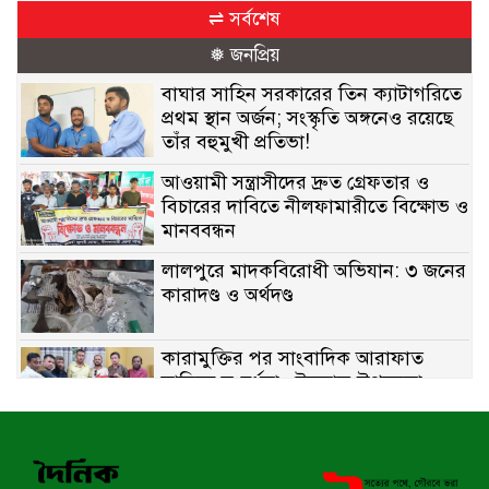
⇌ সর্বশেষ
❅ জনপ্রিয়
বাঘার সাহিন সরকারের তিন ক্যাটাগরিতে
প্রথম স্থান অর্জন; সংস্কৃতি অঙ্গনেও রয়েছে
তাঁর বহুমুখী প্রতিভা!
আওয়ামী সন্ত্রাসীদের দ্রুত গ্রেফতার ও
বিচারের দাবিতে নীলফামারীতে বিক্ষোভ ও
মানববন্ধন
লালপুরে মাদকবিরোধী অভিযান: ৩ জনের
কারাদণ্ড ও অর্থদণ্ড
কারামুক্তির পর সাংবাদিক আরাফাত
সানিকে সংবর্ধনা, টেকনাফ উপজেলা
প্রেসক্লাবের ফুলেল শুভেচ্ছা
বাকেরগঞ্জে সাজাপ্রাপ্ত আসামি গ্রেপ্তার