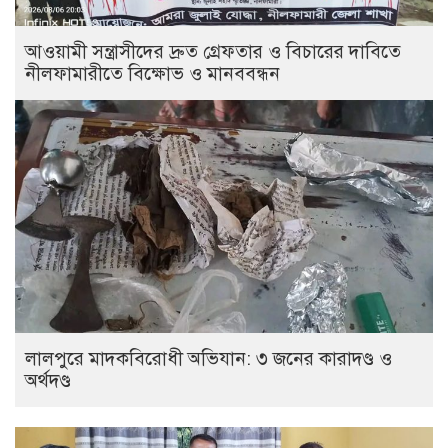
আওয়ামী সন্ত্রাসীদের দ্রুত গ্রেফতার ও বিচারের দাবিতে
নীলফামারীতে বিক্ষোভ ও মানববন্ধন
লালপুরে মাদকবিরোধী অভিযান: ৩ জনের কারাদণ্ড ও
অর্থদণ্ড