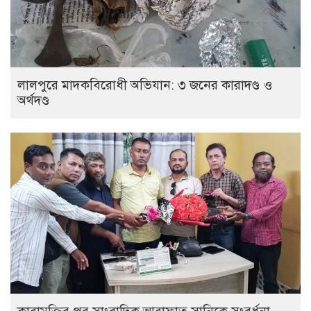
লালপুরে মাদকবিরোধী অভিযান: ৩ জনের কারাদণ্ড ও
অর্থদণ্ড