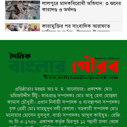
লালপুরে মাদকবিরোধী অভিযান: ৩ জনের
কারাদণ্ড ও অর্থদণ্ড
কারামুক্তির পর সাংবাদিক আরাফাত
সানিকে সংবর্ধনা, টেকনাফ উপজেলা
প্রেসক্লাবের ফুলেল শুভেচ্ছা
বাকেরগঞ্জে সাজাপ্রাপ্ত আসামি গ্রেপ্তার
মিয়ানমারের সীমান্তে স্থলমাইন বিস্ফোরণ:
উখিয়ার এক যুবকের পা বিচ্ছিন্ন
প্রতিষ্ঠাতাঃ মরহুম আঃ ম. ম. আনোয়ার। প্রকাশক: মোঃ
৭ম শ্রেণি পড়ুয়া কন্যাকে উত্ত্যক্ত করার
তমিজউদ্দীন টিটু। ভারপ্রাপ্ত সম্পাদকঃ মোঃ আবু হেনা মোস্তফা
প্রতিবাদ করায় পিতাকে কু*পি*য়ে
কামাল চৌধুরী। প্রধান নির্বাহী সম্পাদক ও ব্যবস্থাপনা সম্পাদকঃ
জ*খ*ম…!!
বৃক্ষ প্রেমী মোঃ মাহমুদুন নবী বেলাল। সহকারী সম্পাদক মোঃ
মনোয়ার হোসেন বুলবুল, বার্তা সম্পাদকঃ আব্দুল কাইয়ুম। রেজি.
জুলাই গণঅভ্যুত্থান দিবস-২০২৬ উপলক্ষে
নং ডি এ-১৭৫৮, প্রকাশক কর্তৃক মিরপুর ১২ পল্লবী ঢাকা থেকে
নীলফামারীতে শহিদদের স্মরণে দোয়া