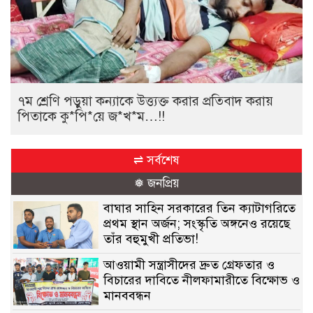
৭ম শ্রেণি পড়ুয়া কন্যাকে উত্ত্যক্ত করার প্রতিবাদ করায়
পিতাকে কু*পি*য়ে জ*খ*ম…!!
⇌ সর্বশেষ
❅ জনপ্রিয়
বাঘার সাহিন সরকারের তিন ক্যাটাগরিতে
প্রথম স্থান অর্জন; সংস্কৃতি অঙ্গনেও রয়েছে
তাঁর বহুমুখী প্রতিভা!
আওয়ামী সন্ত্রাসীদের দ্রুত গ্রেফতার ও
বিচারের দাবিতে নীলফামারীতে বিক্ষোভ ও
মানববন্ধন