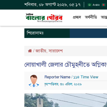
শনিবার, ০৮ অগাস্ট ২০২৬, ০৫:১৭
Arabic
প্রচ্ছদ
অর্থনীতি
আন্ত
শিরোনামঃ
/
জাতীয়
সারাদেশ
,
নোয়াখালী জেলার চৌমুহনীতে অগ্নিকাণ্ড
Reporter Name
/ ১১৪ Time View
বৃহস্পতিবার, ৩০ এপ্রিল, ২০২৬