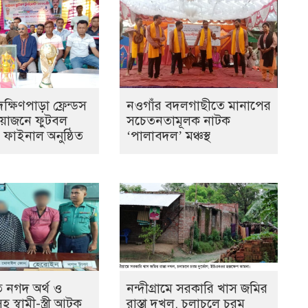
্ষিণপাড়া ফ্রেন্ডস
নওগাঁর বদলগাছীতে মানাপের
আয়োজনে ফুটবল
সচেতনতামূলক নাটক
ের ফাইনাল অনুষ্ঠিত
‘পালাবদল’ মঞ্চস্থ
 নগদ অর্থ ও
নন্দীগ্রামে সরকারি খাস জমির
স্বামী-স্ত্রী আটক
রাস্তা দখল, চলাচলে চরম