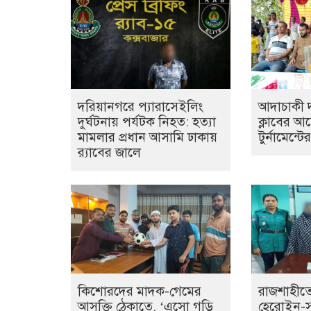
দরিয়ানগরে প্যারাসেইলিং
আদাচাকী দক
দুর্ঘটনায় পর্যটক নিহত: হত্যা
ক্লাবের 
মামলার প্রধান আসামি ঢাকায়
টুর্নামেন্ট
র‌্যাবের জালে
কিশোরদের মাদক-গেমের
রাজশাহীতে
আসক্তি ঠেকাতে, ‘এসো গড়ি
হেরোইন-সহ 