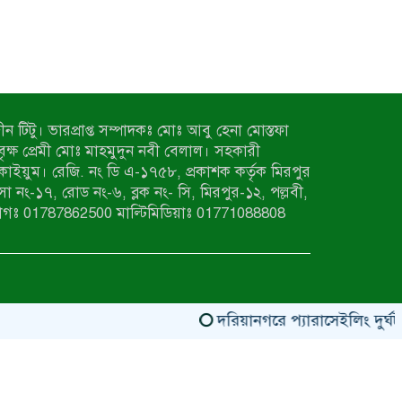
ন টিটু। ভারপ্রাপ্ত সম্পাদকঃ মোঃ আবু হেনা মোস্তফা
 বৃক্ষ প্রেমী মোঃ মাহমুদুন নবী বেলাল। সহকারী
কাইয়ুম। রেজি. নং ডি এ-১৭৫৮, প্রকাশক কর্তৃক মিরপুর
াসা নং-১৭, রোড নং-৬, ব্লক নং- সি, মিরপুর-১২, পল্লবী,
াগঃ 01787862500 মাল্টিমিডিয়াঃ 01771088808
দরিয়ানগরে প্যারাসেইলিং দুর্ঘটনায়