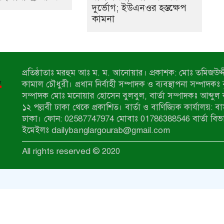
দুর্ভোগ; ইউএনওর হস্তক্ষেপ
কামনা
প্রতিষ্ঠাতাঃ মরহুম আঃ ম. ম. আনোয়ার। প্রকাশক: মোঃ তমিজউদ্দী
কামাল চৌধুরী। প্রধান নির্বাহী সম্পাদক ও ব্যবস্থাপনা সম্পাদকঃ
সম্পাদক মোঃ মনোয়ার হোসেন বুলবুল, বার্তা সম্পাদকঃ আব্দুল 
১২ পল্লবী ঢাকা থেকে প্রকাশিত। বার্তা ও বাণিজ্যিক কার্যালয়: ব
ঢাকা। ফোন: 02587747974 মোবাঃ 01786388546 বার্তা বিভ
ইমেইলঃ dailybanglargourab@gmail.com
All rights reserved © 2020
zahidit.com