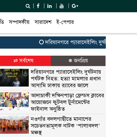
তি
সম্পাদকীয়
সারাদেশ
ই-পেপার
দরিয়ানগরে প্যারাসেইলিং দুর্ঘটনায় পর্যটক নিহত: 
⇌ সর্বশেষ
❅ জনপ্রিয়
দরিয়ানগরে প্যারাসেইলিং দুর্ঘটনায়
পর্যটক নিহত: হত্যা মামলার প্রধান
আসামি ঢাকায় র‌্যাবের জালে
আদাচাকী দক্ষিণপাড়া ফ্রেন্ডস ক্লাবের
আয়োজনে ফুটবল টুর্নামেন্টের
ফাইনাল অনুষ্ঠিত
নওগাঁর বদলগাছীতে মানাপের
সচেতনতামূলক নাটক ‘পালাবদল’
মঞ্চস্থ