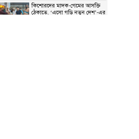
কিশোরদের মাদক-গেমের আসক্তি
ঠেকাতে, ‘এসো গড়ি নতুন দেশ’-এর
ফুটবল বিতরণ
রাজশাহীতে নগদ অর্থ ও হেরোইন-
সহ স্বামী-স্ত্রী আটক
নন্দীগ্রামে সরকারি খাস জমির রাস্তা
দখল, চলাচলে চরম দুর্ভোগ;
ইউএনওর হস্তক্ষেপ কামনা
নাটোরের পাটুলে পানিতে ডুবে
নন্দীগ্রামের স্কুলছাত্রের মর্মান্তিক মৃত্যু
সেনাবাহিনীর চাকরি হারিয়ে ভুয়া
ডিবি পুলিশ পরিচয়ে চাঁদাবাজি,
গণপিটুনির পর কারাগারে প্রতারক।
বাঘার সাহিন সরকারের তিন
ক্যাটাগরিতে প্রথম স্থান অর্জন;
সংস্কৃতি অঙ্গনেও রয়েছে তাঁর বহুমুখী