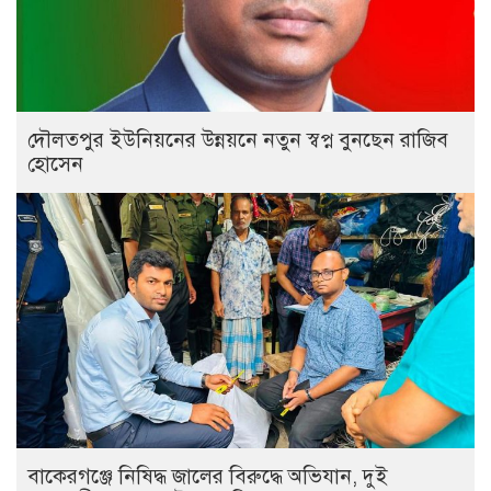
দৌলতপুর ইউনিয়নের উন্নয়নে নতুন স্বপ্ন বুনছেন রাজিব
হোসেন
বাকেরগঞ্জে নিষিদ্ধ জালের বিরুদ্ধে অভিযান, দুই