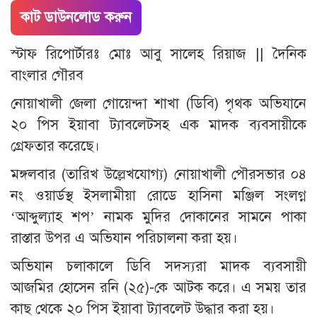
কাট ডাউনলোড করুন
স্টাফ রিপোর্টারঃ মোঃ আবু সালেহ রিয়াজ || দৈনিক
বাংলার গৌরব
নোয়াখালী জেলা গোয়েন্দা শাখা (ডিবি) পৃথক অভিযানে
২০ পিস ইয়াবা ট্যাবলেটসহ এক মাদক ব্যবসায়ীকে
গ্রেফতার করেছে।
মঙ্গলবার (তারিখ উল্লেখযোগ্য) নোয়াখালী পৌরসভার ০৪
নং ওয়ার্ডস্থ ইসলামীয়া রোডে হাসিনা মঞ্জিল সংলগ্ন
‘আব্দুল্যাহ শপ’ নামক মুদির দোকানের সামনে পাকা
রাস্তার উপর এ অভিযান পরিচালনা করা হয়।
অভিযান চলাকালে ডিবি সদস্যরা মাদক ব্যবসায়ী
আজমির হোসেন রনি (২৫)-কে আটক করে। এ সময় তার
কাছ থেকে ২০ পিস ইয়াবা ট্যাবলেট উদ্ধার করা হয়।