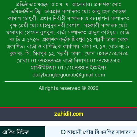
প্রতিষ্ঠাতাঃ মরহুম আঃ ম. ম. আনোয়ার। প্রকাশক: মোঃ
তমিজউদ্দীন টিটু। ভারপ্রাপ্ত সম্পাদকঃ মোঃ আবু হেনা মোস্তফা
আদমদীঘিতে শুমারি স্বেচ্ছাসেবী নিয়োগে
কামাল চৌধুরী। প্রধান নির্বাহী সম্পাদক ও ব্যবস্থাপনা সম্পাদকঃ
যোগ্যতার ভিত্তিতে তালিকা প্রকাশ;
বৃক্ষ প্রেমী মোঃ মাহমুদুন নবী বেলাল। সহকারী সম্পাদক মোঃ
নির্বাচিতদের আ.লীগ ট্যাগে প্রচারণা
মনোয়ার হোসেন বুলবুল, বার্তা সম্পাদকঃ আব্দুল কাইয়ুম। রেজি.
নং ডি এ-১৭৫৮, প্রকাশক কর্তৃক মিরপুর ১২ পল্লবী ঢাকা থেকে
সংবাদ প্রকাশের জেরে সাংবাদিককে দেখে
প্রকাশিত। বার্তা ও বাণিজ্যিক কার্যালয়: বাসা নং-১৭, রোড নং-৬,
নেওয়ার হুমকি দিলেন দোড়া মাদরাসার
ব্লক নং- সি, মিরপুর-১২, পল্লবী, ঢাকা। ফোন: 02587747974
পরিচয় দেওয়া সভাপতি
মোবাঃ 01786388546 বার্তা বিভাগঃ 01787862500
উখিয়ায় বিজিবির অভিযানে ৪০ হাজার
মাল্টিমিডিয়াঃ 01771088808 ইমেইলঃ
ইয়াবাসহ যুবক আটক
dailybanglargourab@gmail.com
All rights reserved © 2020
পোরশায় ৭ মাসে ১৯ জনের অপমৃত্যু,
শীর্ষে আত্মহত্যা
zahidit.com
ব্রেকিং নিউজ
আড়ানী পৌর বিএনপির সাধারণ সম্পাদক 
https://www.kaabait.com