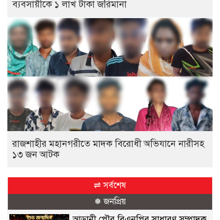
ব্যবসায়ীকে ১ লাখ টাকা জরিমানা
রাজশাহীর মহানগরীতে মাদক বিরোধী অভিযানে নারীসহ
১৩ জন আটক
⇌ সর্বশেষ
❅ জনপ্রিয়
আড়ানী পৌর বিএনপির সাধারণ সম্পাদক