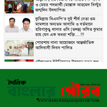
ও মেয়র পদপ্রার্থী মোস্তাক আহমেদ বিল্টুর
জন্মদিন উদযাপিত৷
কুমিল্লায় বিএনপি’র দুই শীর্ষ নেতা গুম
মামলার অন্যতম আসামি ও বর্তমানে
হরিণাকুণ্ডু থানার ওসি (তদন্ত) অসিত কুমার
রায় যেন এক অধরা শক্তি….!!!
পোরশায় নানা আয়োজনে আন্তর্জাতিক
আদিবাসী দিবস পালিত
দৌলতপুর ইউনিয়নের উন্নয়নে নতুন স্বপ্ন
বুনছেন রাজিব হোসেন
বাকেরগঞ্জে নিষিদ্ধ জালের বিরুদ্ধে
অভিযান, দুই ব্যবসায়ীকে ১ লাখ টাকা
জরিমানা
রাজশাহীর মহানগরীতে মাদক বিরোধী
অভিযানে নারীসহ ১৩ জন আটক