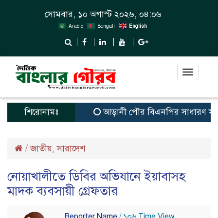
সোমবার, ১০ অগাস্ট ২০২৬, ০৪:০৬
Arabic
Bengali
English
Toggle
navigat
শিরোনামঃ
আড়ানী পৌর বিএনপির সাধারণ সম্পাদক ও
/
জাতীয়
সারাদেশ
,
নোয়াখালীতে ডিবির অভিযানে ইয়াবাসহ
মাদক ব্যবসায়ী গ্রেফতার
Reporter Name
/ ১০৬ Time View