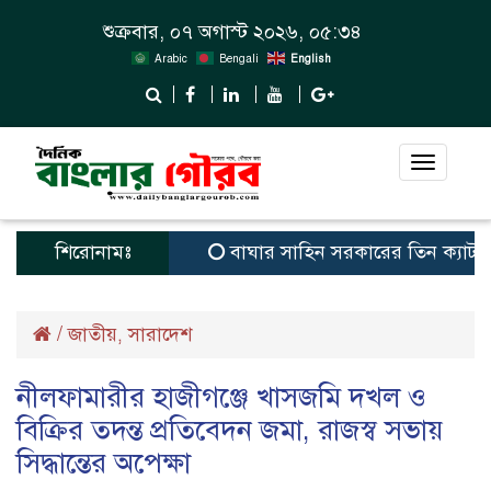
শুক্রবার, ০৭ অগাস্ট ২০২৬, ০৫:৩৪
Arabic
Bengali
English
Toggle
navigat
শিরোনামঃ
বাঘার সাহিন সরকারের তিন ক্যাটাগরিতে প্র
/
জাতীয়
সারাদেশ
,
নীলফামারীর হাজীগঞ্জে খাসজমি দখল ও
বিক্রির তদন্ত প্রতিবেদন জমা, রাজস্ব সভায়
সিদ্ধান্তের অপেক্ষা