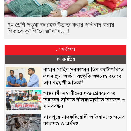
৭ম শ্রেণি পড়ুয়া কন্যাকে উত্ত্যক্ত করার প্রতিবাদ করায়
পিতাকে কু*পি*য়ে জ*খ*ম…!!
⇌ সর্বশেষ
❅ জনপ্রিয়
বাঘার সাহিন সরকারের তিন ক্যাটাগরিতে
প্রথম স্থান অর্জন; সংস্কৃতি অঙ্গনেও রয়েছে
তাঁর বহুমুখী প্রতিভা!
আওয়ামী সন্ত্রাসীদের দ্রুত গ্রেফতার ও
বিচারের দাবিতে নীলফামারীতে বিক্ষোভ ও
মানববন্ধন
লালপুরে মাদকবিরোধী অভিযান: ৩ জনের
কারাদণ্ড ও অর্থদণ্ড