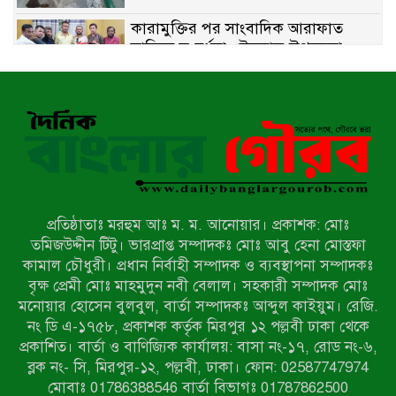
কারামুক্তির পর সাংবাদিক আরাফাত
সানিকে সংবর্ধনা, টেকনাফ উপজেলা
প্রেসক্লাবের ফুলেল শুভেচ্ছা
বাকেরগঞ্জে সাজাপ্রাপ্ত আসামি গ্রেপ্তার
মিয়ানমারের সীমান্তে স্থলমাইন বিস্ফোরণ:
উখিয়ার এক যুবকের পা বিচ্ছিন্ন
প্রতিষ্ঠাতাঃ মরহুম আঃ ম. ম. আনোয়ার। প্রকাশক: মোঃ
৭ম শ্রেণি পড়ুয়া কন্যাকে উত্ত্যক্ত করার
তমিজউদ্দীন টিটু। ভারপ্রাপ্ত সম্পাদকঃ মোঃ আবু হেনা মোস্তফা
প্রতিবাদ করায় পিতাকে কু*পি*য়ে
কামাল চৌধুরী। প্রধান নির্বাহী সম্পাদক ও ব্যবস্থাপনা সম্পাদকঃ
জ*খ*ম…!!
বৃক্ষ প্রেমী মোঃ মাহমুদুন নবী বেলাল। সহকারী সম্পাদক মোঃ
মনোয়ার হোসেন বুলবুল, বার্তা সম্পাদকঃ আব্দুল কাইয়ুম। রেজি.
জুলাই গণঅভ্যুত্থান দিবস-২০২৬ উপলক্ষে
নং ডি এ-১৭৫৮, প্রকাশক কর্তৃক মিরপুর ১২ পল্লবী ঢাকা থেকে
নীলফামারীতে শহিদদের স্মরণে দোয়া
প্রকাশিত। বার্তা ও বাণিজ্যিক কার্যালয়: বাসা নং-১৭, রোড নং-৬,
মাহফিল ও আলোচনা সভা অনুষ্ঠিত
ব্লক নং- সি, মিরপুর-১২, পল্লবী, ঢাকা। ফোন: 02587747974
বেলকুচিতে বজ্রপাতে শিক্ষার্থীর মৃত্যু
মোবাঃ 01786388546 বার্তা বিভাগঃ 01787862500