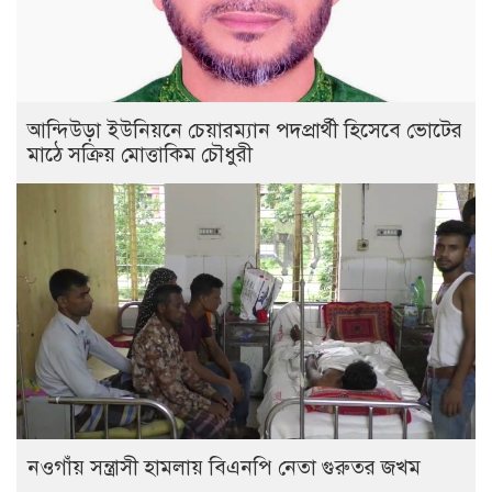
আন্দিউড়া ইউনিয়নে চেয়ারম্যান পদপ্রার্থী হিসেবে ভোটের
মাঠে সক্রিয় মোত্তাকিম চৌধুরী
নওগাঁয় সন্ত্রাসী হামলায় বিএনপি নেতা গুরুতর জখম