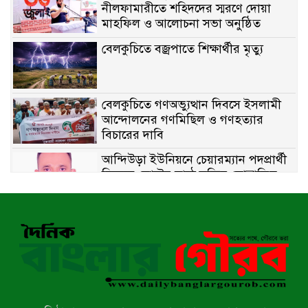
নীলফামারীতে শহিদদের স্মরণে দোয়া
মাহফিল ও আলোচনা সভা অনুষ্ঠিত
বেলকুচিতে বজ্রপাতে শিক্ষার্থীর মৃত্যু
বেলকুচিতে গণঅভ্যুত্থান দিবসে ইসলামী
আন্দোলনের গণমিছিল ও গণহত্যার
বিচারের দাবি
আন্দিউড়া ইউনিয়নে চেয়ারম্যান পদপ্রার্থী
হিসেবে ভোটের মাঠে সক্রিয় মোত্তাকিম
চৌধুরী
নন্দীগ্রামে বিএনপির বিশাল বিজয় র‍্যালী
নওগাঁয় সন্ত্রাসী হামলায় বিএনপি নেতা
গুরুতর জখম