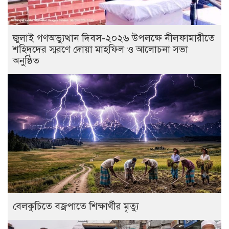
জুলাই গণঅভ্যুত্থান দিবস-২০২৬ উপলক্ষে নীলফামারীতে
শহিদদের স্মরণে দোয়া মাহফিল ও আলোচনা সভা
অনুষ্ঠিত
বেলকুচিতে বজ্রপাতে শিক্ষার্থীর মৃত্যু