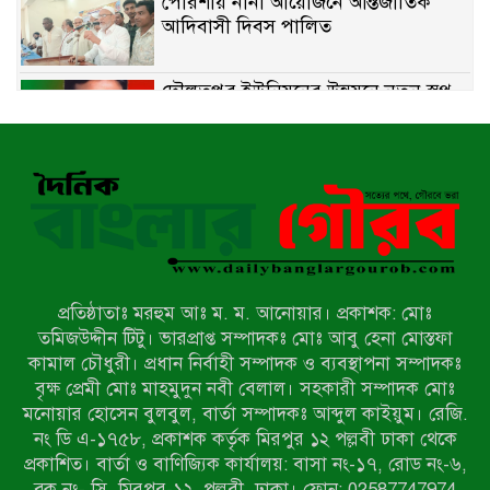
পোরশায় নানা আয়োজনে আন্তর্জাতিক
আদিবাসী দিবস পালিত
দৌলতপুর ইউনিয়নের উন্নয়নে নতুন স্বপ্ন
বুনছেন রাজিব হোসেন
বাকেরগঞ্জে নিষিদ্ধ জালের বিরুদ্ধে
অভিযান, দুই ব্যবসায়ীকে ১ লাখ টাকা
জরিমানা
রাজশাহীর মহানগরীতে মাদক বিরোধী
অভিযানে নারীসহ ১৩ জন আটক
প্রতিষ্ঠাতাঃ মরহুম আঃ ম. ম. আনোয়ার। প্রকাশক: মোঃ
তমিজউদ্দীন টিটু। ভারপ্রাপ্ত সম্পাদকঃ মোঃ আবু হেনা মোস্তফা
আদমদীঘিতে শুমারি স্বেচ্ছাসেবী নিয়োগে
কামাল চৌধুরী। প্রধান নির্বাহী সম্পাদক ও ব্যবস্থাপনা সম্পাদকঃ
যোগ্যতার ভিত্তিতে তালিকা প্রকাশ;
বৃক্ষ প্রেমী মোঃ মাহমুদুন নবী বেলাল। সহকারী সম্পাদক মোঃ
নির্বাচিতদের আ.লীগ ট্যাগে প্রচারণা
মনোয়ার হোসেন বুলবুল, বার্তা সম্পাদকঃ আব্দুল কাইয়ুম। রেজি.
নং ডি এ-১৭৫৮, প্রকাশক কর্তৃক মিরপুর ১২ পল্লবী ঢাকা থেকে
সংবাদ প্রকাশের জেরে সাংবাদিককে দেখে
প্রকাশিত। বার্তা ও বাণিজ্যিক কার্যালয়: বাসা নং-১৭, রোড নং-৬,
নেওয়ার হুমকি দিলেন দোড়া মাদরাসার
ব্লক নং- সি, মিরপুর-১২, পল্লবী, ঢাকা। ফোন: 02587747974