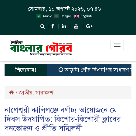
সোমবার, ১০ অগাস্ট ২০২৬, ০৭:৪৬
Arabic
Bengali
English
Toggle
navigat
শিরোনামঃ
আড়ানী পৌর বিএনপির সাধারণ সম্পাদক ও
/
জাতীয়
সারাদেশ
,
নাগেশ্বরী কালিগঞ্জে বর্ণাঢ্য আয়োজনে মে
দিবস উদযাপিত: কিশোর-কিশোরী ক্লাবের
বনভোজন ও প্রীতি সম্মিলনী