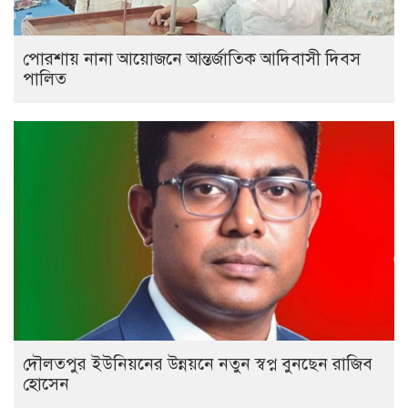
পোরশায় নানা আয়োজনে আন্তর্জাতিক আদিবাসী দিবস
পালিত
দৌলতপুর ইউনিয়নের উন্নয়নে নতুন স্বপ্ন বুনছেন রাজিব
হোসেন