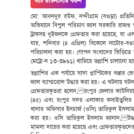
কাট ডাউনলোড করুন
মো: আব্নদুর রউফ, নন্দীগ্রাম (বগুড়া) 
অভিযানে বিপুল পরিমাণ জাল সরকারি রাজস্ব স্
ট্রাকসহ দুইজনকে গ্রেফতার করা হয়েছে, যা এলাক
যায়, শনিবার (৪ এপ্রিল) বিকেলে নাটোর-বগুড়
পরিচালনা করা হয়। গোপন সংবাদের ভিত্তিতে র
মেট্রো-ন ১৩-৩৯৬১) থামিয়ে তল্লাশি চালানো হ
তল্লাশির এক পর্যায়ে সাদা প্লাস্টিকের বস্তা
জাল ব্যান্ডরোল উদ্ধার করা হয়। এ ঘটনায় ঘট
গ্রেফতারকৃতরা হলেন, রংপুর জেলার কাউনিয়া
(৪৫) এবং রংপুর সদর এলাকার কসাইতুলির রা
থানার অফিসার ইনচার্জ (ওসি) তারিকুল ইসলাম
করা হয়। ওসি তারিকুল ইসলাম জানান, উদ্ধার
মামলা দায়ের করা হয়েছে এবং গ্রেফতারকৃতদে