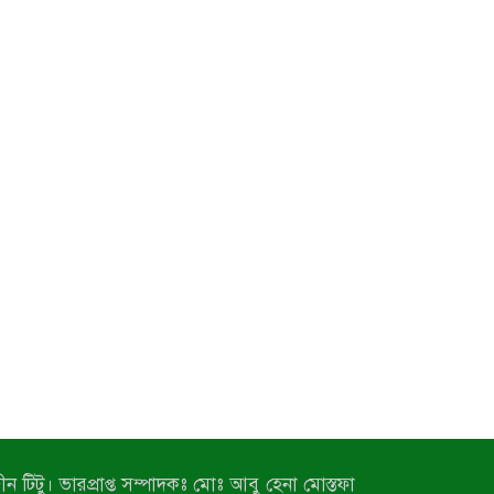
ন টিটু। ভারপ্রাপ্ত সম্পাদকঃ মোঃ আবু হেনা মোস্তফা