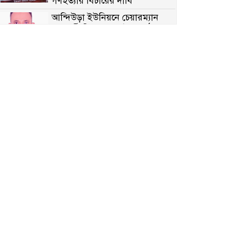
গণহত্যার বিচারের দাবি
আন্দিউড়া ইউনিয়নে চেয়ারম্যান
পদপ্রার্থী হিসেবে ভোটের মাঠে
সক্রিয় মোত্তাকিম চৌধুরী
নন্দীগ্রামে বিএনপির বিশাল বিজয়
র‍্যালী
নওগাঁয় সন্ত্রাসী হামলায় বিএনপি
নেতা গুরুতর জখম
টেকনাফের পাহাড়ে র‍্যাবের
অভিযান: অপহৃত ৩ রোহিঙ্গা উদ্ধার,
গ্রেপ্তার ১
পোরশায় গণঅভ্যুত্থান দিবসে শহিদ
ও জুলাই যোদ্ধাদের সংবর্ধনা
৩৬ জুলাই মহামুক্তি দিবস: শ্রমজীবী
মানুষের অধিকার রক্ষায় সিরাজগঞ্জে
শ্রমিক অধিকার পরিষদের জোরালো