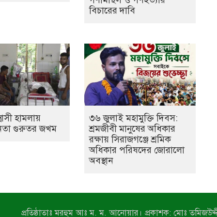
বিচারের দাবি
ত্রাসী হামলায়
৩৬ জুলাই মহামুক্তি দিবস:
েতা গুরুতর জখম
শ্রমজীবী মানুষের অধিকার
রক্ষায় সিরাজগঞ্জে শ্রমিক
অধিকার পরিষদের জোরালো
অবস্থান
প্রতিষ্ঠাতাঃ মরহুম আঃ ম. ম. আনোয়ার। প্রকাশক: মোঃ তমিজউদ্দী