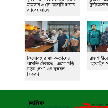
মামলার প্রধান আসামি ঢাকায়
টুর্নামেন্ট
র‌্যাবের জালে
কিশোরদের মাদক-গেমের
রাজশাহীতে
আসক্তি ঠেকাতে, ‘এসো গড়ি
হেরোইন-সহ 
নতুন দেশ’-এর ফুটবল
বিতরণ