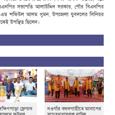
 বিএনপির সভাপতি আলাউদ্দিন সরকার, পৌর বিএনপির
ে এম শফিউল আলম সুমন, উপজেলা যুবদলের সিনিয়র
েকেই উপস্থিত ছিলেন।
্ষিণপাড়া ফ্রেন্ডস
নওগাঁর বদলগাছীতে মানাপের
আয়োজনে ফুটবল
সচেতনতামূলক নাটক