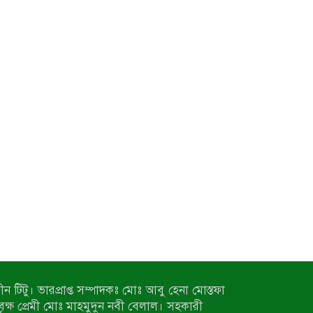
ন টিটু। ভারপ্রাপ্ত সম্পাদকঃ মোঃ আবু হেনা মোস্তফা
 বৃক্ষ প্রেমী মোঃ মাহমুদুন নবী বেলাল। সহকারী