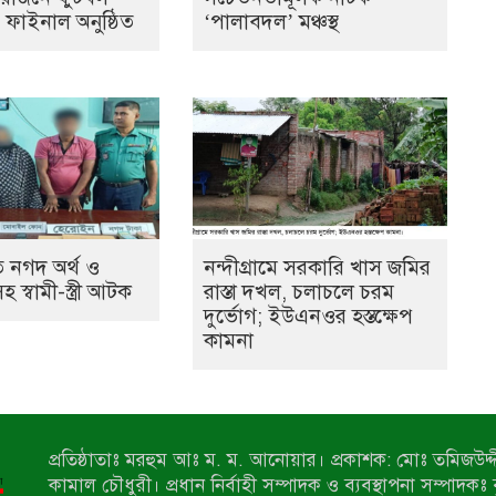
ের ফাইনাল অনুষ্ঠিত
‘পালাবদল’ মঞ্চস্থ
 নগদ অর্থ ও
নন্দীগ্রামে সরকারি খাস জমির
স্বামী-স্ত্রী আটক
রাস্তা দখল, চলাচলে চরম
দুর্ভোগ; ইউএনওর হস্তক্ষেপ
কামনা
প্রতিষ্ঠাতাঃ মরহুম আঃ ম. ম. আনোয়ার। প্রকাশক: মোঃ তমিজউদ্দী
কামাল চৌধুরী। প্রধান নির্বাহী সম্পাদক ও ব্যবস্থাপনা সম্পাদকঃ