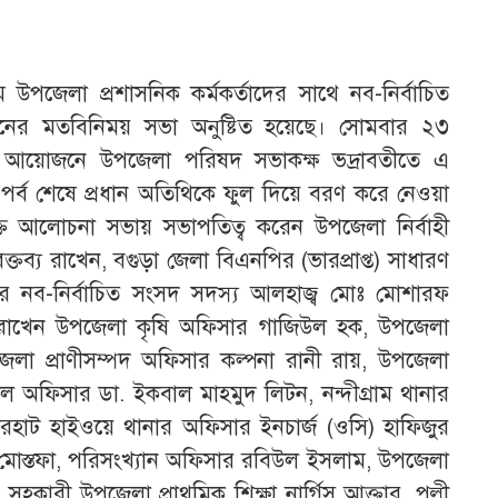
রামে উপজেলা প্রশাসনিক কর্মকর্তাদের সাথে নব-নির্বাচিত
ের মতবিনিময় সভা অনুষ্টিত হয়েছে। সোমবার ২৩
ের আয়োজনে উপজেলা পরিষদ সভাকক্ষ ভদ্রাবতীতে এ
পর্ব শেষে প্রধান অতিথিকে ফুল দিয়ে বরণ করে নেওয়া
ত আলোচনা সভায় সভাপতিত্ব করেন উপজেলা নির্বাহী
ক্তব্য রাখেন, বগুড়া জেলা বিএনপির (ভারপ্রাপ্ত) সাধারণ
সনের নব-নির্বাচিত সংসদ সদস্য আলহাজ্ব মোঃ মোশারফ
্য রাখেন উপজেলা কৃষি অফিসার গাজিউল হক, উপজেলা
পজেলা প্রাণীসম্পদ অফিসার কল্পনা রানী রায়, উপজেলা
েডিকেল অফিসার ডা. ইকবাল মাহমুদ লিটন, নন্দীগ্রাম থানার
দারহাট হাইওয়ে থানার অফিসার ইনচার্জ (ওসি) হাফিজুর
োস্তফা, পরিসংখ্যান অফিসার রবিউল ইসলাম, উপজেলা
 সহকারী উপজেলা প্রাথমিক শিক্ষা নার্গিস আক্তার, পল্লী