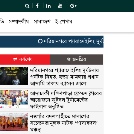
তি
সম্পাদকীয়
সারাদেশ
ই-পেপার
দরিয়ানগরে প্যারাসেইলিং দুর্ঘটনায় পর্যটক নিহত: 
⇌ সর্বশেষ
❅ জনপ্রিয়
দরিয়ানগরে প্যারাসেইলিং দুর্ঘটনায়
পর্যটক নিহত: হত্যা মামলার প্রধান
আসামি ঢাকায় র‌্যাবের জালে
আদাচাকী দক্ষিণপাড়া ফ্রেন্ডস ক্লাবের
আয়োজনে ফুটবল টুর্নামেন্টের
ফাইনাল অনুষ্ঠিত
নওগাঁর বদলগাছীতে মানাপের
সচেতনতামূলক নাটক ‘পালাবদল’
মঞ্চস্থ