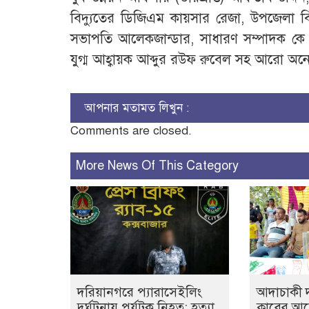
বিদ্যুতের ডিজিএম কায়সার রেজা, উপজেলা
সভাপতি আলেকজান্ডার, সাধারণ সম্পাদক ক
যুগ্ম আহ্বায়ক আব্দুর রউফ রুবেল সহ আরো অন
আপনার মতামত লিখুন :
Comments are closed.
More News Of This Category
দরিয়ানগরে প্যারাসেইলিং
আদাচাকী দক
দুর্ঘটনায় পর্যটক নিহত: হত্যা
ক্লাবের 