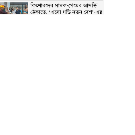
কিশোরদের মাদক-গেমের আসক্তি
ঠেকাতে, ‘এসো গড়ি নতুন দেশ’-এর
ফুটবল বিতরণ
রাজশাহীতে নগদ অর্থ ও হেরোইন-
সহ স্বামী-স্ত্রী আটক
নন্দীগ্রামে সরকারি খাস জমির রাস্তা
দখল, চলাচলে চরম দুর্ভোগ;
ইউএনওর হস্তক্ষেপ কামনা
নাটোরের পাটুলে পানিতে ডুবে
নন্দীগ্রামের স্কুলছাত্রের মর্মান্তিক মৃত্যু
সেনাবাহিনীর চাকরি হারিয়ে ভুয়া
ডিবি পুলিশ পরিচয়ে চাঁদাবাজি,
গণপিটুনির পর কারাগারে প্রতারক।
বাঘার সাহিন সরকারের তিন
ক্যাটাগরিতে প্রথম স্থান অর্জন;
সংস্কৃতি অঙ্গনেও রয়েছে তাঁর বহুমুখী