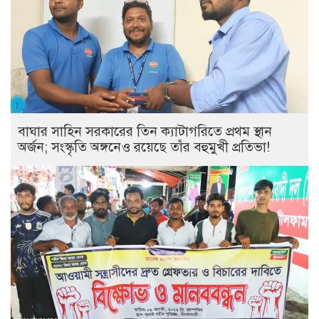
বাঘার সাহিন সরকারের তিন ক্যাটাগরিতে প্রথম স্থান
অর্জন; সংস্কৃতি অঙ্গনেও রয়েছে তাঁর বহুমুখী প্রতিভা!