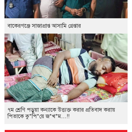
বাকেরগঞ্জে সাজাপ্রাপ্ত আসামি গ্রেপ্তার
৭ম শ্রেণি পড়ুয়া কন্যাকে উত্ত্যক্ত করার প্রতিবাদ করায়
পিতাকে কু*পি*য়ে জ*খ*ম…!!