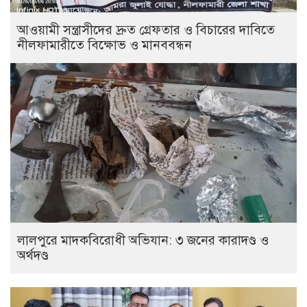
আওয়ামী সন্ত্রাসীদের দ্রুত গ্রেফতার ও বিচারের দাবিতে
নীলফামারীতে বিক্ষোভ ও মানববন্ধন
লালপুরে মাদকবিরোধী অভিযান: ৩ জনের কারাদণ্ড ও
অর্থদণ্ড