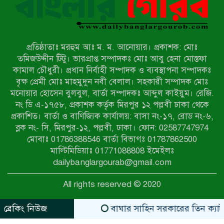
মিয়ানমারের সীমান্তে স্থলমাইন বিস্ফোরণ:
উখিয়ার এক যুবকের পা বিচ্ছিন্ন
প্রতিষ্ঠাতাঃ মরহুম আঃ ম. ম. আনোয়ার। প্রকাশক: মোঃ
৭ম শ্রেণি পড়ুয়া কন্যাকে উত্ত্যক্ত করার
তমিজউদ্দীন টিটু। ভারপ্রাপ্ত সম্পাদকঃ মোঃ আবু হেনা মোস্তফা
প্রতিবাদ করায় পিতাকে কু*পি*য়ে
কামাল চৌধুরী। প্রধান নির্বাহী সম্পাদক ও ব্যবস্থাপনা সম্পাদকঃ
জ*খ*ম…!!
বৃক্ষ প্রেমী মোঃ মাহমুদুন নবী বেলাল। সহকারী সম্পাদক মোঃ
মনোয়ার হোসেন বুলবুল, বার্তা সম্পাদকঃ আব্দুল কাইয়ুম। রেজি.
জুলাই গণঅভ্যুত্থান দিবস-২০২৬ উপলক্ষে
নং ডি এ-১৭৫৮, প্রকাশক কর্তৃক মিরপুর ১২ পল্লবী ঢাকা থেকে
নীলফামারীতে শহিদদের স্মরণে দোয়া
প্রকাশিত। বার্তা ও বাণিজ্যিক কার্যালয়: বাসা নং-১৭, রোড নং-৬,
মাহফিল ও আলোচনা সভা অনুষ্ঠিত
ব্লক নং- সি, মিরপুর-১২, পল্লবী, ঢাকা। ফোন: 02587747974
বেলকুচিতে বজ্রপাতে শিক্ষার্থীর মৃত্যু
মোবাঃ 01786388546 বার্তা বিভাগঃ 01787862500
মাল্টিমিডিয়াঃ 01771088808 ইমেইলঃ
dailybanglargourab@gmail.com
বেলকুচিতে গণঅভ্যুত্থান দিবসে ইসলামী
All rights reserved © 2020
আন্দোলনের গণমিছিল ও গণহত্যার
বিচারের দাবি
ব্রেকিং নিউজ
বাঘার সাহিন সরকারের তিন ক্যাটাগরিতে প