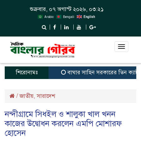
শুক্রবার, ০৭ অগাস্ট ২০২৬, ০৩:২১
Arabic
Bengali
English
Toggle
navigat
শিরোনামঃ
বাঘার সাহিন সরকারের তিন ক্যাটাগরিতে প্
/
জাতীয়
সারাদেশ
,
নন্দীগ্রামে সিধইল ও শালুকা খাল খনন
কাজের উদ্বোধন করলেন এমপি মোশারফ
হোসেন