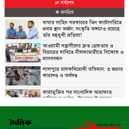
⇌ সর্বশেষ
❅ জনপ্রিয়
বাঘার সাহিন সরকারের তিন ক্যাটাগরিতে
প্রথম স্থান অর্জন; সংস্কৃতি অঙ্গনেও রয়েছে
তাঁর বহুমুখী প্রতিভা!
আওয়ামী সন্ত্রাসীদের দ্রুত গ্রেফতার ও
বিচারের দাবিতে নীলফামারীতে বিক্ষোভ ও
মানববন্ধন
লালপুরে মাদকবিরোধী অভিযান: ৩ জনের
কারাদণ্ড ও অর্থদণ্ড
কারামুক্তির পর সাংবাদিক আরাফাত
সানিকে সংবর্ধনা, টেকনাফ উপজেলা
প্রেসক্লাবের ফুলেল শুভেচ্ছা
বাকেরগঞ্জে সাজাপ্রাপ্ত আসামি গ্রেপ্তার