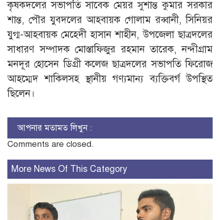
কৃষকদলের সভাপতি সাবেক মেয়র সুশান্ত কুমার সরকার
শান্ত, পৌর যুবদলের আহবায়ক গোলাম রব্বানী, সিনিয়র
যুগ্ম-আহবায়ক মেহেদী হাসান শাহীন, উপজেলা ছাত্রদলের
সাধারণ সম্পাদক মোস্তাফিজুর রহমান তারেক, নন্দীগ্রাম
মনদূর হোসেন ডিগ্রী কলেজ ছাত্রদলের সভাপতি ফিরোজ
আহম্মেদ শাকিলসহ স্থানীয় গণ্যমান্য ব্যক্তিবর্গ উপস্থিত
ছিলেন।
আপনার মতামত লিখুন :
Comments are closed.
More News Of This Category