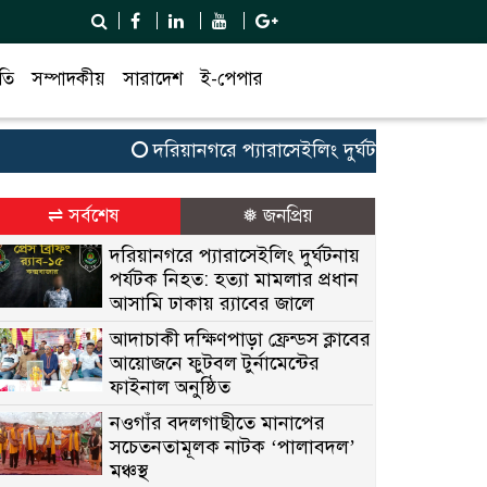
তি
সম্পাদকীয়
সারাদেশ
ই-পেপার
দরিয়ানগরে প্যারাসেইলিং দুর্ঘটনায় পর্যটক নিহত: হ
⇌ সর্বশেষ
❅ জনপ্রিয়
দরিয়ানগরে প্যারাসেইলিং দুর্ঘটনায়
পর্যটক নিহত: হত্যা মামলার প্রধান
আসামি ঢাকায় র‌্যাবের জালে
আদাচাকী দক্ষিণপাড়া ফ্রেন্ডস ক্লাবের
আয়োজনে ফুটবল টুর্নামেন্টের
ফাইনাল অনুষ্ঠিত
নওগাঁর বদলগাছীতে মানাপের
সচেতনতামূলক নাটক ‘পালাবদল’
মঞ্চস্থ