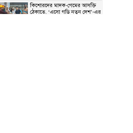
কিশোরদের মাদক-গেমের আসক্তি
ঠেকাতে, ‘এসো গড়ি নতুন দেশ’-এর
ফুটবল বিতরণ
রাজশাহীতে নগদ অর্থ ও হেরোইন-
সহ স্বামী-স্ত্রী আটক
নন্দীগ্রামে সরকারি খাস জমির রাস্তা
দখল, চলাচলে চরম দুর্ভোগ;
ইউএনওর হস্তক্ষেপ কামনা
নাটোরের পাটুলে পানিতে ডুবে
নন্দীগ্রামের স্কুলছাত্রের মর্মান্তিক মৃত্যু
সেনাবাহিনীর চাকরি হারিয়ে ভুয়া
ডিবি পুলিশ পরিচয়ে চাঁদাবাজি,
গণপিটুনির পর কারাগারে প্রতারক।
বাঘার সাহিন সরকারের তিন
ক্যাটাগরিতে প্রথম স্থান অর্জন;
সংস্কৃতি অঙ্গনেও রয়েছে তাঁর বহুমুখী