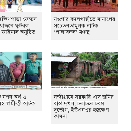
্ষিণপাড়া ফ্রেন্ডস
নওগাঁর বদলগাছীতে মানাপের
আয়োজনে ফুটবল
সচেতনতামূলক নাটক
ের ফাইনাল অনুষ্ঠিত
‘পালাবদল’ মঞ্চস্থ
 নগদ অর্থ ও
নন্দীগ্রামে সরকারি খাস জমির
স্বামী-স্ত্রী আটক
রাস্তা দখল, চলাচলে চরম
দুর্ভোগ; ইউএনওর হস্তক্ষেপ
কামনা