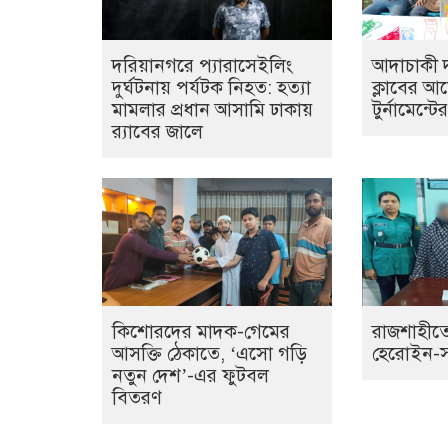
দরিয়ানগরে প্যারাসেইলিং
আদাচাকী দক
দুর্ঘটনায় পর্যটক নিহত: হত্যা
ক্লাবের 
মামলার প্রধান আসামি ঢাকায়
টুর্নামেন্ট
র‌্যাবের জালে
কিশোরদের মাদক-গেমের
রাজশাহীতে
আসক্তি ঠেকাতে, ‘এসো গড়ি
হেরোইন-সহ 
নতুন দেশ’-এর ফুটবল
বিতরণ