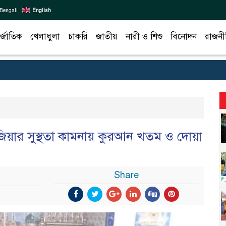
Bengali
English
র্জাতিক
খেলাধুলা
চাকরি
জাতীয়
নারী ও শিশু
বিনোদন
রাজনী
েদা জিয়ার সুস্থতা কামনায় কুরআন খতম ও দোয়া
Share