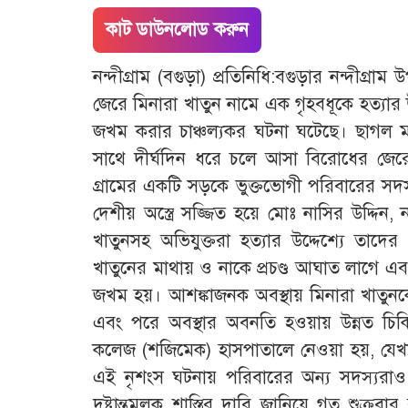
কাট ডাউনলোড করুন
নন্দীগ্রাম (বগুড়া) প্রতিনিধি:বগুড়ার নন্দীগ্র
জেরে মিনারা খাতুন নামে এক গৃহবধূকে হত্যার 
জখম করার চাঞ্চল্যকর ঘটনা ঘটেছে। ছাগল মারা
সাথে দীর্ঘদিন ধরে চলে আসা বিরোধের জে
গ্রামের একটি সড়কে ভুক্তভোগী পরিবারের স
দেশীয় অস্ত্রে সজ্জিত হয়ে মোঃ নাসির উদ্দিন,
খাতুনসহ অভিযুক্তরা হত্যার উদ্দেশ্যে তাদ
খাতুনের মাথায় ও নাকে প্রচণ্ড আঘাত লাগে এব
জখম হয়। আশঙ্কাজনক অবস্থায় মিনারা খাতুনকে উদ্
এবং পরে অবস্থার অবনতি হওয়ায় উন্নত চি
কলেজ (শজিমেক) হাসপাতালে নেওয়া হয়, যেখানে
এই নৃশংস ঘটনায় পরিবারের অন্য সদস্যরাও
দৃষ্টান্তমূলক শাস্তির দাবি জানিয়ে গত শুক্রব