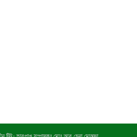
ন টিটু। ভারপ্রাপ্ত সম্পাদকঃ মোঃ আবু হেনা মোস্তফা