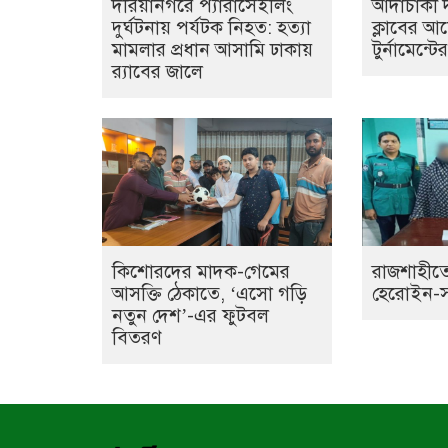
দরিয়ানগরে প্যারাসেইলিং
আদাচাকী দক
দুর্ঘটনায় পর্যটক নিহত: হত্যা
ক্লাবের 
মামলার প্রধান আসামি ঢাকায়
টুর্নামেন্ট
র‌্যাবের জালে
কিশোরদের মাদক-গেমের
রাজশাহীতে
আসক্তি ঠেকাতে, ‘এসো গড়ি
হেরোইন-সহ 
নতুন দেশ’-এর ফুটবল
বিতরণ