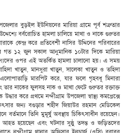
াম উপজেলার বুড়ইল ইউনিয়নের মারিয়া গ্রামে পূর্ব শত্রুতার
উদ্দেশ্যে বর্বরোচিত হামলা চালিয়ে মাথা ও নাকে গুরুতর
কে কেন্দ্র করে প্রতিবেশী নাসির উদ্দিনের পরিবারের
রে গত ১২ জুন সকাল আনুমানিক ১০টার দিকে মারিয়া
দস্যদের ওপর এই অতর্কিত হামলা চালানো হয়। এ সময়
 নাহিদা খাতুন, মানসুরা খাতুন, সালেকা খাতুন ও তহিদা
ের এলোপাতাড়ি মারপিট করে, যার ফলে গৃহবধূ মিনারা
ং তার নাকের ফুলসহ নাক ও মাথা ফেটে গুরুতর রক্তাক্ত
ধার করে প্রথমে নন্দীগ্রাম উপজেলা স্বাস্থ্য কমপ্লেক্সে
কিৎসার জন্য বগুড়ার শহীদ জিয়াউর রহমান মেডিকেল
 বর্তমানে তিনি মুমূর্ষু অবস্থায় চিকিৎসাধীন রয়েছেন।
 আহত হয়েছেন এবং ঘটনার সুষ্ঠু তদন্ত ও জড়িতদের
ার রাতে নন্দীগ্রাম থানার অফিসার ইনচার্জ (ওসি) বরাবর