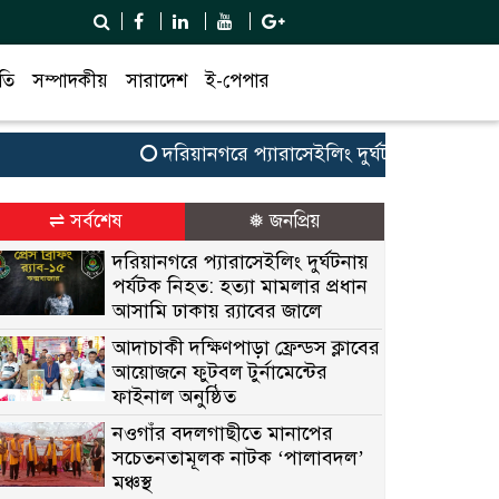
তি
সম্পাদকীয়
সারাদেশ
ই-পেপার
দরিয়ানগরে প্যারাসেইলিং দুর্ঘটনায় পর্যটক নিহত:
⇌ সর্বশেষ
❅ জনপ্রিয়
দরিয়ানগরে প্যারাসেইলিং দুর্ঘটনায়
পর্যটক নিহত: হত্যা মামলার প্রধান
আসামি ঢাকায় র‌্যাবের জালে
আদাচাকী দক্ষিণপাড়া ফ্রেন্ডস ক্লাবের
আয়োজনে ফুটবল টুর্নামেন্টের
ফাইনাল অনুষ্ঠিত
নওগাঁর বদলগাছীতে মানাপের
সচেতনতামূলক নাটক ‘পালাবদল’
মঞ্চস্থ