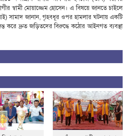
ীর স্বামী মোয়াজ্জেম হোসেন। এ বিষয়ে জানতে চাইলে
(এসআই) সামাদ জানান, গৃহবধূর ওপর হামলার ঘটনায় একটি
 করে দ্রুত জড়িতদের বিরুদ্ধে কঠোর আইনগত ব্যবস্থা