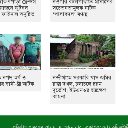
্ষিণপাড়া ফ্রেন্ডস
নওগাঁর বদলগাছীতে মানাপের
আয়োজনে ফুটবল
সচেতনতামূলক নাটক
ের ফাইনাল অনুষ্ঠিত
‘পালাবদল’ মঞ্চস্থ
 নগদ অর্থ ও
নন্দীগ্রামে সরকারি খাস জমির
স্বামী-স্ত্রী আটক
রাস্তা দখল, চলাচলে চরম
দুর্ভোগ; ইউএনওর হস্তক্ষেপ
কামনা
প্রতিষ্ঠাতাঃ মরহুম আঃ ম. ম. আনোয়ার। প্রকাশক: মোঃ তমিজউদ্দী