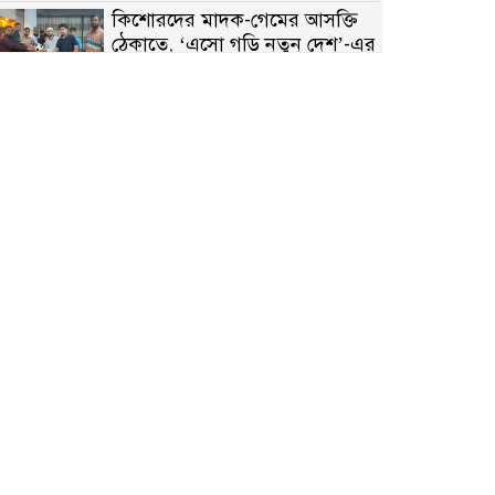
কিশোরদের মাদক-গেমের আসক্তি
ঠেকাতে, ‘এসো গড়ি নতুন দেশ’-এর
ফুটবল বিতরণ
রাজশাহীতে নগদ অর্থ ও হেরোইন-
সহ স্বামী-স্ত্রী আটক
নন্দীগ্রামে সরকারি খাস জমির রাস্তা
দখল, চলাচলে চরম দুর্ভোগ;
ইউএনওর হস্তক্ষেপ কামনা
নাটোরের পাটুলে পানিতে ডুবে
নন্দীগ্রামের স্কুলছাত্রের মর্মান্তিক মৃত্যু
সেনাবাহিনীর চাকরি হারিয়ে ভুয়া
ডিবি পুলিশ পরিচয়ে চাঁদাবাজি,
গণপিটুনির পর কারাগারে প্রতারক।
বাঘার সাহিন সরকারের তিন
ক্যাটাগরিতে প্রথম স্থান অর্জন;
সংস্কৃতি অঙ্গনেও রয়েছে তাঁর বহুমুখী