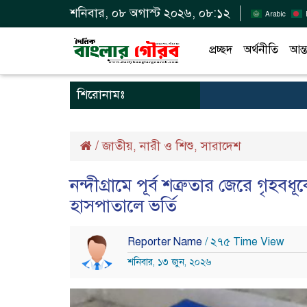
শনিবার, ০৮ অগাস্ট ২০২৬, ০৮:১২
Arabic
প্রচ্ছদ
অর্থনীতি
আন্ত
শিরোনামঃ
/
জাতীয়
নারী ও শিশু
সারাদেশ
,
,
নন্দীগ্রামে পূর্ব শত্রুতার জেরে গৃহবধূক
হাসপাতালে ভর্তি
Reporter Name
/ ২৭৫ Time View
শনিবার, ১৩ জুন, ২০২৬