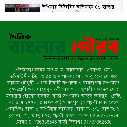
উখিয়ায় বিজিবির অভিযানে ৪০ হাজার
ইয়াবাসহ যুবক আটক
পোরশায় ৭ মাসে ১৯ জনের অপমৃত্যু,
শীর্ষে আত্মহত্যা
হিন্দু বৌদ্ধ খ্রিস্টান কল্যাণ ফ্রন্টের
নীলফামারী কমিটি নিয়ে প্রশ্ন, প্রতিবাদে
সদস্য সচিব
প্রতিষ্ঠাতাঃ মরহুম আঃ ম. ম. আনোয়ার। প্রকাশক: মোঃ
দরিয়ানগরে প্যারাসেইলিং দুর্ঘটনায় পর্যটক
তমিজউদ্দীন টিটু। ভারপ্রাপ্ত সম্পাদকঃ মোঃ আবু হেনা মোস্তফা
নিহত: হত্যা মামলার প্রধান আসামি ঢাকায়
কামাল চৌধুরী। প্রধান নির্বাহী সম্পাদক ও ব্যবস্থাপনা সম্পাদকঃ
র‌্যাবের জালে
বৃক্ষ প্রেমী মোঃ মাহমুদুন নবী বেলাল। সহকারী সম্পাদক মোঃ
মনোয়ার হোসেন বুলবুল, বার্তা সম্পাদকঃ আব্দুল কাইয়ুম। রেজি.
আদাচাকী দক্ষিণপাড়া ফ্রেন্ডস ক্লাবের
নং ডি এ-১৭৫৮, প্রকাশক কর্তৃক মিরপুর ১২ পল্লবী ঢাকা থেকে
আয়োজনে ফুটবল টুর্নামেন্টের ফাইনাল
প্রকাশিত। বার্তা ও বাণিজ্যিক কার্যালয়: বাসা নং-১৭, রোড নং-৬,
অনুষ্ঠিত
ব্লক নং- সি, মিরপুর-১২, পল্লবী, ঢাকা। ফোন: 02587747974
নওগাঁর বদলগাছীতে মানাপের
মোবাঃ 01786388546 বার্তা বিভাগঃ 01787862500