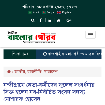
শনিবার, ০৮ অগাস্ট ২০২৬, ১০:০৬
Arabic
Bengali
English
Toggle
navigat
শিরোনামঃ
রাজশাহীর মহানগরীতে মাদক বিরোধী অ
/
জাতীয়
রাজনীতি
সারাদেশ
,
,
নন্দীগ্রামে নেতা-কর্মীদের ফুলেল সংবর্ধনায়
সিক্ত হলেন নব-নির্বাচিত সংসদ সদস্য
মোশারফ হোসেন