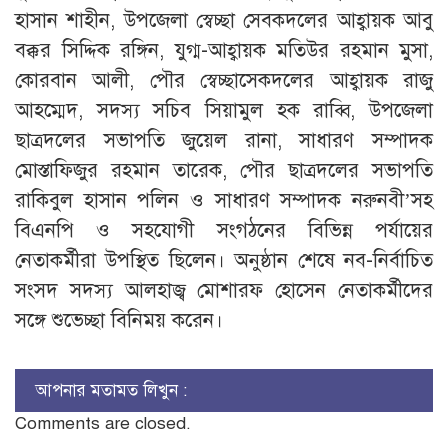
হাসান শাহীন, উপজেলা স্বেচ্ছা সেবকদলের আহ্বায়ক আবু
বক্কর সিদ্দিক রঙ্গিন, যুগ্ম-আহ্বায়ক মতিউর রহমান মুসা,
কোরবান আলী, পৌর স্বেচ্ছাসেকদলের আহ্বায়ক রাজু
আহম্মেদ, সদস্য সচিব সিয়ামুল হক রাব্বি, উপজেলা
ছাত্রদলের সভাপতি জুয়েল রানা, সাধারণ সম্পাদক
মোস্তাফিজুর রহমান তারেক, পৌর ছাত্রদলের সভাপতি
রাকিবুল হাসান পলিন ও সাধারণ সম্পাদক নরুনবী’সহ
বিএনপি ও সহযোগী সংগঠনের বিভিন্ন পর্যায়ের
নেতাকর্মীরা উপস্থিত ছিলেন। অনুষ্ঠান শেষে নব-নির্বাচিত
সংসদ সদস্য আলহাজ্ব মোশারফ হোসেন নেতাকর্মীদের
সঙ্গে শুভেচ্ছা বিনিময় করেন।
আপনার মতামত লিখুন :
Comments are closed.