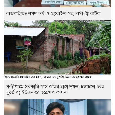
রাজশাহীতে নগদ অর্থ ও হেরোইন-সহ স্বামী-স্ত্রী আটক
নন্দীগ্রামে সরকারি খাস জমির রাস্তা দখল, চলাচলে চরম
দুর্ভোগ; ইউএনওর হস্তক্ষেপ কামনা