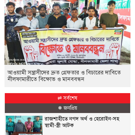
আওয়ামী সন্ত্রাসীদের দ্রুত গ্রেফতার ও বিচারের দাবিতে
নীলফামারীতে বিক্ষোভ ও মানববন্ধন
⇌ সর্বশেষ
❅ জনপ্রিয়
রাজশাহীতে নগদ অর্থ ও হেরোইন-সহ
স্বামী-স্ত্রী আটক