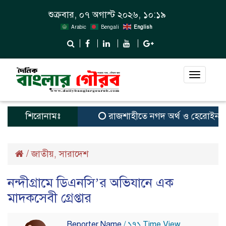
শুক্রবার, ০৭ অগাস্ট ২০২৬, ১০:১৯
Arabic
Bengali
English
Toggle
navigat
শিরোনামঃ
রাজশাহীতে নগদ অর্থ ও হেরোইন-সহ স্বাম
/
জাতীয়
সারাদেশ
,
নন্দীগ্রামে ডিএনসি’র অভিযানে এক
মাদকসেবী গ্রেপ্তার
Reporter Name
/ ১৭১ Time View