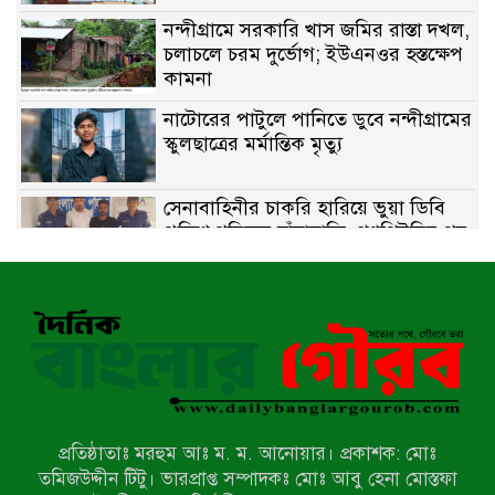
নন্দীগ্রামে সরকারি খাস জমির রাস্তা দখল,
চলাচলে চরম দুর্ভোগ; ইউএনওর হস্তক্ষেপ
কামনা
নাটোরের পাটুলে পানিতে ডুবে নন্দীগ্রামের
স্কুলছাত্রের মর্মান্তিক মৃত্যু
সেনাবাহিনীর চাকরি হারিয়ে ভুয়া ডিবি
পুলিশ পরিচয়ে চাঁদাবাজি, গণপিটুনির পর
কারাগারে প্রতারক।
বাঘার সাহিন সরকারের তিন ক্যাটাগরিতে
প্রথম স্থান অর্জন; সংস্কৃতি অঙ্গনেও রয়েছে
তাঁর বহুমুখী প্রতিভা!
আওয়ামী সন্ত্রাসীদের দ্রুত গ্রেফতার ও
বিচারের দাবিতে নীলফামারীতে বিক্ষোভ ও
মানববন্ধন
প্রতিষ্ঠাতাঃ মরহুম আঃ ম. ম. আনোয়ার। প্রকাশক: মোঃ
লালপুরে মাদকবিরোধী অভিযান: ৩ জনের
তমিজউদ্দীন টিটু। ভারপ্রাপ্ত সম্পাদকঃ মোঃ আবু হেনা মোস্তফা