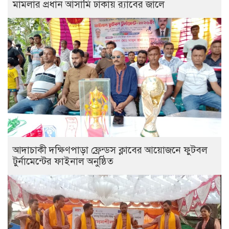
মামলার প্রধান আসামি ঢাকায় র‌্যাবের জালে
আদাচাকী দক্ষিণপাড়া ফ্রেন্ডস ক্লাবের আয়োজনে ফুটবল
টুর্নামেন্টের ফাইনাল অনুষ্ঠিত