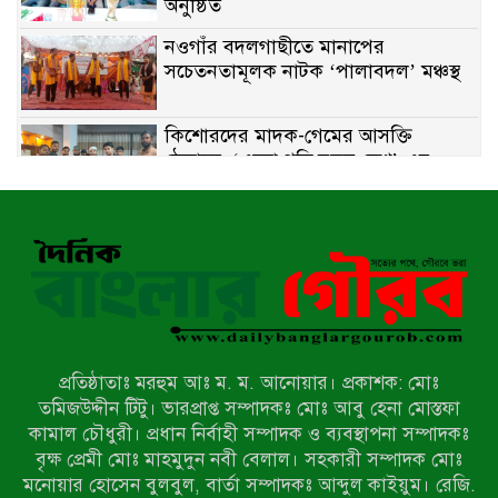
অনুষ্ঠিত
নওগাঁর বদলগাছীতে মানাপের
সচেতনতামূলক নাটক ‘পালাবদল’ মঞ্চস্থ
কিশোরদের মাদক-গেমের আসক্তি
ঠেকাতে, ‘এসো গড়ি নতুন দেশ’-এর
ফুটবল বিতরণ
রাজশাহীতে নগদ অর্থ ও হেরোইন-সহ
স্বামী-স্ত্রী আটক
নন্দীগ্রামে সরকারি খাস জমির রাস্তা দখল,
চলাচলে চরম দুর্ভোগ; ইউএনওর হস্তক্ষেপ
কামনা
প্রতিষ্ঠাতাঃ মরহুম আঃ ম. ম. আনোয়ার। প্রকাশক: মোঃ
নাটোরের পাটুলে পানিতে ডুবে নন্দীগ্রামের
তমিজউদ্দীন টিটু। ভারপ্রাপ্ত সম্পাদকঃ মোঃ আবু হেনা মোস্তফা
স্কুলছাত্রের মর্মান্তিক মৃত্যু
কামাল চৌধুরী। প্রধান নির্বাহী সম্পাদক ও ব্যবস্থাপনা সম্পাদকঃ
বৃক্ষ প্রেমী মোঃ মাহমুদুন নবী বেলাল। সহকারী সম্পাদক মোঃ
মনোয়ার হোসেন বুলবুল, বার্তা সম্পাদকঃ আব্দুল কাইয়ুম। রেজি.
সেনাবাহিনীর চাকরি হারিয়ে ভুয়া ডিবি