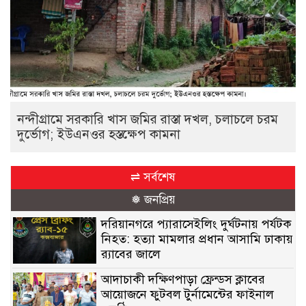
নন্দীগ্রামে সরকারি খাস জমির রাস্তা দখল, চলাচলে চরম
দুর্ভোগ; ইউএনওর হস্তক্ষেপ কামনা
⇌ সর্বশেষ
❅ জনপ্রিয়
দরিয়ানগরে প্যারাসেইলিং দুর্ঘটনায় পর্যটক
নিহত: হত্যা মামলার প্রধান আসামি ঢাকায়
র‌্যাবের জালে
আদাচাকী দক্ষিণপাড়া ফ্রেন্ডস ক্লাবের
আয়োজনে ফুটবল টুর্নামেন্টের ফাইনাল