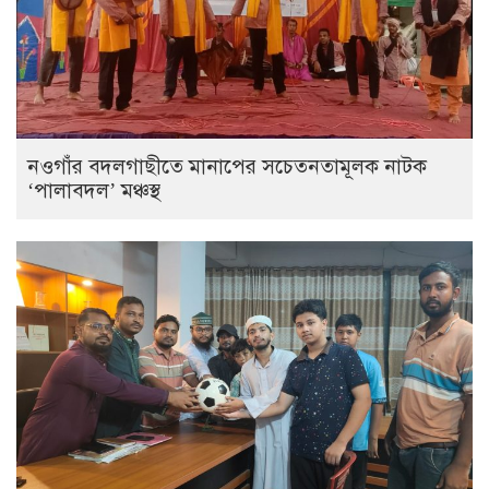
নওগাঁর বদলগাছীতে মানাপের সচেতনতামূলক নাটক
‘পালাবদল’ মঞ্চস্থ