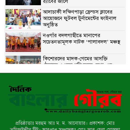
র‌্যাবের জালে
আদাচাকী দক্ষিণপাড়া ফ্রেন্ডস ক্লাবের
আয়োজনে ফুটবল টুর্নামেন্টের ফাইনাল
অনুষ্ঠিত
নওগাঁর বদলগাছীতে মানাপের
সচেতনতামূলক নাটক ‘পালাবদল’ মঞ্চস্থ
কিশোরদের মাদক-গেমের আসক্তি
ঠেকাতে, ‘এসো গড়ি নতুন দেশ’-এর
ফুটবল বিতরণ
রাজশাহীতে নগদ অর্থ ও হেরোইন-সহ
স্বামী-স্ত্রী আটক
নন্দীগ্রামে সরকারি খাস জমির রাস্তা দখল,
চলাচলে চরম দুর্ভোগ; ইউএনওর হস্তক্ষেপ
কামনা
প্রতিষ্ঠাতাঃ মরহুম আঃ ম. ম. আনোয়ার। প্রকাশক: মোঃ
নাটোরের পাটুলে পানিতে ডুবে নন্দীগ্রামের
তমিজউদ্দীন টিটু। ভারপ্রাপ্ত সম্পাদকঃ মোঃ আবু হেনা মোস্তফা