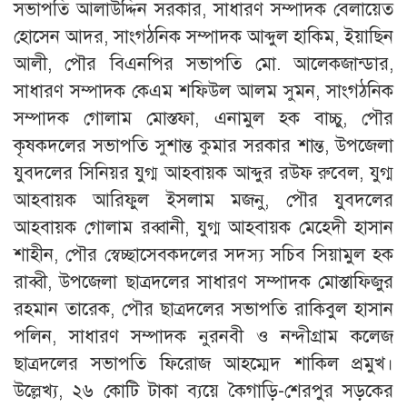
সভাপতি আলাউদ্দিন সরকার, সাধারণ সম্পাদক বেলায়েত
হোসেন আদর, সাংগঠনিক সম্পাদক আব্দুল হাকিম, ইয়াছিন
আলী, পৌর বিএনপির সভাপতি মো. আলেকজান্ডার,
সাধারণ সম্পাদক কেএম শফিউল আলম সুমন, সাংগঠনিক
সম্পাদক গোলাম মোস্তফা, এনামুল হক বাচ্চু, পৌর
কৃষকদলের সভাপতি সুশান্ত কুমার সরকার শান্ত, উপজেলা
যুবদলের সিনিয়র যুগ্ম আহবায়ক আব্দুর রউফ রুবেল, যুগ্ম
আহবায়ক আরিফুল ইসলাম মজনু, পৌর যুবদলের
আহবায়ক গোলাম রব্বানী, যুগ্ম আহবায়ক মেহেদী হাসান
শাহীন, পৌর স্বেচ্ছাসেবকদলের সদস্য সচিব সিয়ামুল হক
রাব্বী, উপজেলা ছাত্রদলের সাধারণ সম্পাদক মোস্তাফিজুর
রহমান তারেক, পৌর ছাত্রদলের সভাপতি রাকিবুল হাসান
পলিন, সাধারণ সম্পাদক নুরনবী ও নন্দীগ্রাম কলেজ
ছাত্রদলের সভাপতি ফিরোজ আহম্মেদ শাকিল প্রমুখ।
উল্লেখ্য, ২৬ কোটি টাকা ব্যয়ে কৈগাড়ি-শেরপুর সড়কের