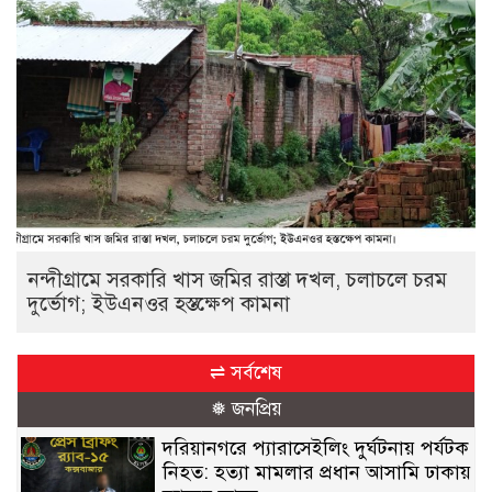
নন্দীগ্রামে সরকারি খাস জমির রাস্তা দখল, চলাচলে চরম
দুর্ভোগ; ইউএনওর হস্তক্ষেপ কামনা
⇌ সর্বশেষ
❅ জনপ্রিয়
দরিয়ানগরে প্যারাসেইলিং দুর্ঘটনায় পর্যটক
নিহত: হত্যা মামলার প্রধান আসামি ঢাকায়