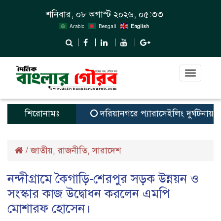
শনিবার, ০৮ অগাস্ট ২০২৬, ০৫:৩৩
Arabic
Bengali
English
Toggle
navigat
শিরোনামঃ
দরিয়ানগরে প্যারাসেইলিং দুর্ঘটনায় পর্যটক
/
জাতীয়
রাজনীতি
সারাদেশ
,
,
নন্দীগ্রামে কৈগাড়ি-শেরপুর সড়ক উন্নয়ন ও
সংস্কার কাজ উদ্বোধন করলেন এমপি
মোশারফ হোসেন।