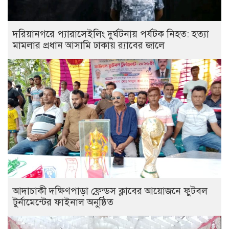
দরিয়ানগরে প্যারাসেইলিং দুর্ঘটনায় পর্যটক নিহত: হত্যা
মামলার প্রধান আসামি ঢাকায় র‌্যাবের জালে
আদাচাকী দক্ষিণপাড়া ফ্রেন্ডস ক্লাবের আয়োজনে ফুটবল
টুর্নামেন্টের ফাইনাল অনুষ্ঠিত