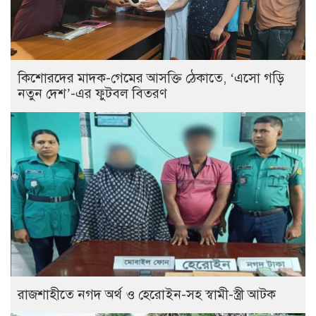
কিশোরদের মাদক-গেমের আসক্তি ঠেকাতে, ‘এসো গড়ি
নতুন দেশ’-এর ফুটবল বিতরণ
রাজশাহীতে নগদ অর্থ ও হেরোইন-সহ স্বামী-স্ত্রী আটক