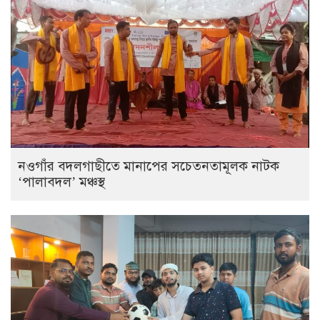
নওগাঁর বদলগাছীতে মানাপের সচেতনতামূলক নাটক
‘পালাবদল’ মঞ্চস্থ