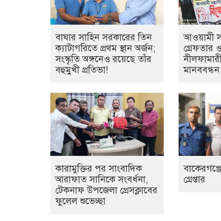
বাঘার সাহিন সরকারের তিন
আওয়ামী সন্
ক্যাটাগরিতে প্রথম স্থান অর্জন;
গ্রেফতার 
সংস্কৃতি অঙ্গনেও রয়েছে তাঁর
নীলফামারী
বহুমুখী প্রতিভা!
মানববন্ধন
কারামুক্তির পর সাংবাদিক
বাকেরগঞ্জে
আরাফাত সানিকে সংবর্ধনা,
গ্রেপ্তার
টেকনাফ উপজেলা প্রেসক্লাবের
ফুলেল শুভেচ্ছা