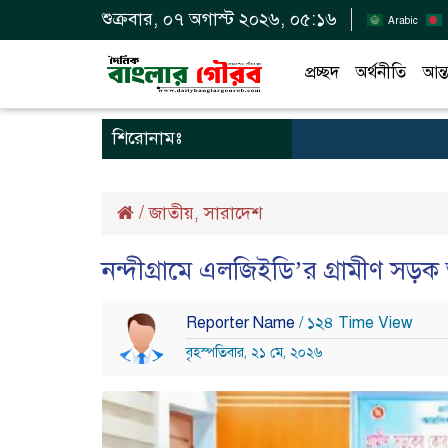
শুক্রবার, ০৭ অগাস্ট ২০২৬, ০৫:১৬
Arabic
প্রচ্ছদ
অর্থনীতি
আন্ত
শিরোনামঃ
/
জাতীয়
সারাদেশ
,
নন্দীগ্রামে এলজিইডি’র গ্রামীণ সড়ক অ
Reporter Name
/ ১২৪ Time View
বৃহস্পতিবার, ২১ মে, ২০২৬