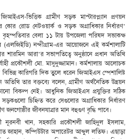
ামে জিআইএস-ভিত্তিক গ্রামীণ সড়ক মাস্টারপ্ল্যান প্রণয়ন
কোর রোড নেটওয়ার্ক ও সড়ক অগ্রাধিকার নির্ধারণ’
) বৃহস্পতিবার বেলা ১১ টায় উপজেলা পরিষদ সভাকক্ষ
্তর (এলজিইডি) নন্দীগ্রাম-এর আয়োজনে এই কর্মশালাটি
িসার শারমিন আরা’র সভাপতিত্বে অনুষ্ঠানে প্রধান অতিথি
বাহী প্রকৌশলী মো. মাসুদুজ্জামান। কর্মশালায় আলোচক
র বিভিন্ন কারিগরি দিক তুলে ধরেন জিআইএস স্পেশালিষ্ট
রধান অতিথি তার বক্তব্যে বলেন, গ্রামীণ অর্থনৈতিক উন্নয়ন
োনো বিকল্প নেই। আধুনিক জিআইএস প্রযুক্তির সঠিক
মীণ সড়কগুলো চিহ্নিত করে সেগুলোর অগ্রাধিকার নির্ধারণ
মীণ জনগোষ্ঠীর জীবনযাত্রার মান বহুগুণ বৃদ্ধি পাবে।
শলী নূরনবী খান, সহকারি প্রকৌশলী জাহিদুল ইসলাম,
াত জাহান, কম্পিউটার অপারেটর আব্দুল লতিফ। এছাড়া