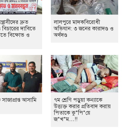
ত্রাসীদের দ্রুত
লালপুরে মাদকবিরোধী
ও বিচারের দাবিতে
অভিযান: ৩ জনের কারাদণ্ড ও
তে বিক্ষোভ ও
অর্থদণ্ড
 সাজাপ্রাপ্ত আসামি
৭ম শ্রেণি পড়ুয়া কন্যাকে
উত্ত্যক্ত করার প্রতিবাদ করায়
পিতাকে কু*পি*য়ে
জ*খ*ম…!!