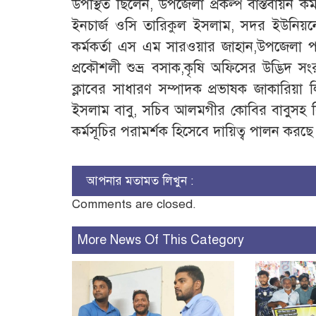
উপস্থিত ছিলেন, উপজেলা প্রকল্প বাস্তবায়ন ক
ইনচার্জ ওসি তারিকুল ইসলাম, সদর ইউনিয়নের
কর্মকর্তা এস এম সারওয়ার জাহান,উপজেলা পরি
প্রকৌশলী শুভ্র বসাক,কৃষি অফিসের উদ্ভিদ সংর
ক্লাবের সাধারণ সম্পাদক প্রভাষক জাকারিয়
ইসলাম বাবু, সচিব আলমগীর কোবির বাবুসহ বিভি
কর্মসূচির পরামর্শক হিসেবে দায়িত্ব পালন করছে
আপনার মতামত লিখুন :
Comments are closed.
More News Of This Category