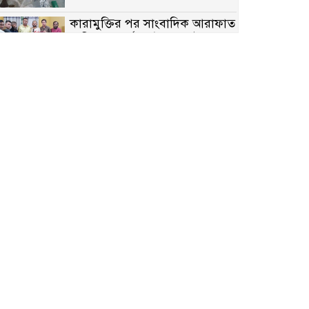
কারামুক্তির পর সাংবাদিক আরাফাত
সানিকে সংবর্ধনা, টেকনাফ উপজেলা
প্রেসক্লাবের ফুলেল শুভেচ্ছা
বাকেরগঞ্জে সাজাপ্রাপ্ত আসামি
গ্রেপ্তার
মিয়ানমারের সীমান্তে স্থলমাইন
বিস্ফোরণ: উখিয়ার এক যুবকের পা
বিচ্ছিন্ন
৭ম শ্রেণি পড়ুয়া কন্যাকে উত্ত্যক্ত
করার প্রতিবাদ করায় পিতাকে
কু*পি*য়ে জ*খ*ম…!!
জুলাই গণঅভ্যুত্থান দিবস-২০২৬
উপলক্ষে নীলফামারীতে শহিদদের
স্মরণে দোয়া মাহফিল ও আলোচনা
সভা অনুষ্ঠিত
বেলকুচিতে বজ্রপাতে শিক্ষার্থীর মৃত্যু