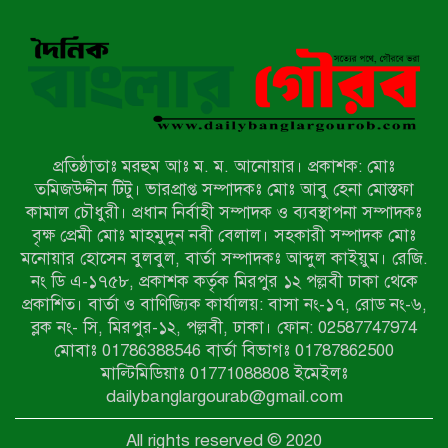
৭ম শ্রেণি পড়ুয়া কন্যাকে উত্ত্যক্ত করার
প্রতিবাদ করায় পিতাকে কু*পি*য়ে
জ*খ*ম…!!
জুলাই গণঅভ্যুত্থান দিবস-২০২৬ উপলক্ষে
নীলফামারীতে শহিদদের স্মরণে দোয়া
মাহফিল ও আলোচনা সভা অনুষ্ঠিত
প্রতিষ্ঠাতাঃ মরহুম আঃ ম. ম. আনোয়ার। প্রকাশক: মোঃ
বেলকুচিতে বজ্রপাতে শিক্ষার্থীর মৃত্যু
তমিজউদ্দীন টিটু। ভারপ্রাপ্ত সম্পাদকঃ মোঃ আবু হেনা মোস্তফা
কামাল চৌধুরী। প্রধান নির্বাহী সম্পাদক ও ব্যবস্থাপনা সম্পাদকঃ
বৃক্ষ প্রেমী মোঃ মাহমুদুন নবী বেলাল। সহকারী সম্পাদক মোঃ
মনোয়ার হোসেন বুলবুল, বার্তা সম্পাদকঃ আব্দুল কাইয়ুম। রেজি.
বেলকুচিতে গণঅভ্যুত্থান দিবসে ইসলামী
নং ডি এ-১৭৫৮, প্রকাশক কর্তৃক মিরপুর ১২ পল্লবী ঢাকা থেকে
আন্দোলনের গণমিছিল ও গণহত্যার
প্রকাশিত। বার্তা ও বাণিজ্যিক কার্যালয়: বাসা নং-১৭, রোড নং-৬,
বিচারের দাবি
ব্লক নং- সি, মিরপুর-১২, পল্লবী, ঢাকা। ফোন: 02587747974
আন্দিউড়া ইউনিয়নে চেয়ারম্যান পদপ্রার্থী
মোবাঃ 01786388546 বার্তা বিভাগঃ 01787862500
হিসেবে ভোটের মাঠে সক্রিয় মোত্তাকিম
মাল্টিমিডিয়াঃ 01771088808 ইমেইলঃ
চৌধুরী
dailybanglargourab@gmail.com
নন্দীগ্রামে বিএনপির বিশাল বিজয় র‍্যালী
All rights reserved © 2020