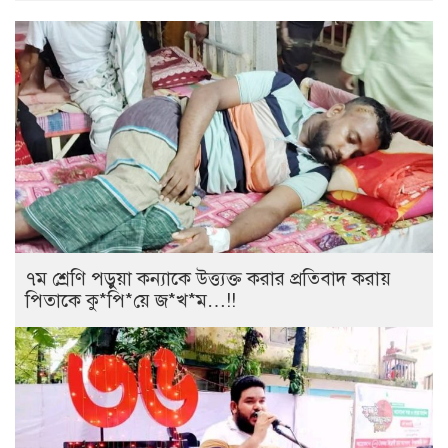
৭ম শ্রেণি পড়ুয়া কন্যাকে উত্ত্যক্ত করার প্রতিবাদ করায়
পিতাকে কু*পি*য়ে জ*খ*ম…!!