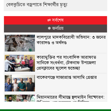
বেলকুচিতে বজ্রপাতে শিক্ষার্থীর মৃত্যু
⇌ সর্বশেষ
❅ জনপ্রিয়
লালপুরে মাদকবিরোধী অভিযান: ৩ জনের
কারাদণ্ড ও অর্থদণ্ড
কারামুক্তির পর সাংবাদিক আরাফাত
সানিকে সংবর্ধনা, টেকনাফ উপজেলা
প্রেসক্লাবের ফুলেল শুভেচ্ছা
বাকেরগঞ্জে সাজাপ্রাপ্ত আসামি গ্রেপ্তার
মিয়ানমারের সীমান্তে স্থলমাইন বিস্ফোরণ:
উখিয়ার এক যুবকের পা বিচ্ছিন্ন