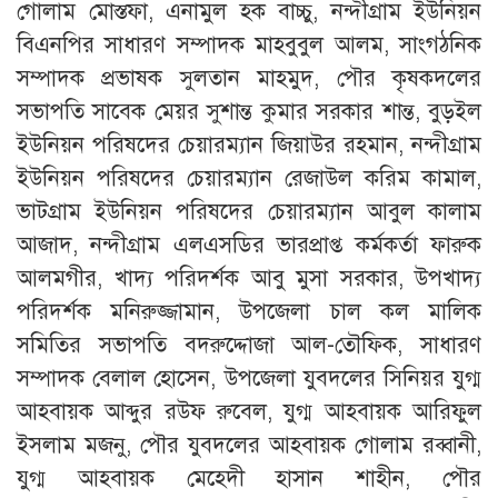
গোলাম মোস্তফা, এনামুল হক বাচ্চু, নন্দীগ্রাম ইউনিয়ন
বিএনপির সাধারণ সম্পাদক মাহবুবুল আলম, সাংগঠনিক
সম্পাদক প্রভাষক সুলতান মাহমুদ, পৌর কৃষকদলের
সভাপতি সাবেক মেয়র সুশান্ত কুমার সরকার শান্ত, বুড়ইল
ইউনিয়ন পরিষদের চেয়ারম্যান জিয়াউর রহমান, নন্দীগ্রাম
ইউনিয়ন পরিষদের চেয়ারম্যান রেজাউল করিম কামাল,
ভাটগ্রাম ইউনিয়ন পরিষদের চেয়ারম্যান আবুল কালাম
আজাদ, নন্দীগ্রাম এলএসডির ভারপ্রাপ্ত কর্মকর্তা ফারুক
আলমগীর, খাদ্য পরিদর্শক আবু মুসা সরকার, উপখাদ্য
পরিদর্শক মনিরুজ্জামান, উপজেলা চাল কল মালিক
সমিতির সভাপতি বদরুদ্দোজা আল-তৌফিক, সাধারণ
সম্পাদক বেলাল হোসেন, উপজেলা যুবদলের সিনিয়র যুগ্ম
আহবায়ক আব্দুর রউফ রুবেল, যুগ্ম আহবায়ক আরিফুল
ইসলাম মজনু, পৌর যুবদলের আহবায়ক গোলাম রব্বানী,
যুগ্ম আহবায়ক মেহেদী হাসান শাহীন, পৌর