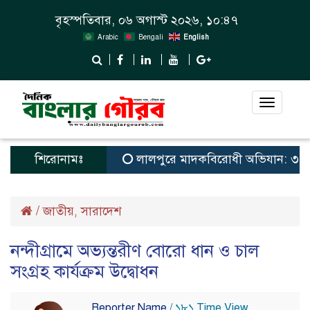
বৃহস্পতিবার, ০৬ অগাস্ট ২০২৬, ১০:৪৭
Arabic
Bengali
English
Toggle
navigat
শিরোনামঃ
লালপুরে মাদকবিরোধী অভিযান: ৩ জনের কার
/
জাতীয়
সারাদেশ
,
নন্দীগ্রামে অভ্যন্তরীণ বোরো ধান ও চাল
সংগ্রহ কার্যক্রম উদ্বোধন
Reporter Name
/ ১৮১ Time View