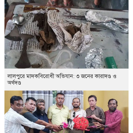
লালপুরে মাদকবিরোধী অভিযান: ৩ জনের কারাদণ্ড ও
অর্থদণ্ড