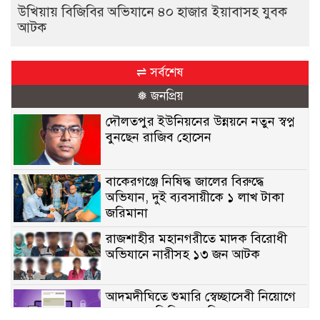
উখিয়ায় বিজিবির অভিযানে ৪০ হাজার ইয়াবাসহ যুবক
আটক
⇌ সর্বশেষ
❅ জনপ্রিয়
দৌলতপুর ইউনিয়নের উন্নয়নে নতুন স্বপ্ন
বুনছেন রাজিব হোসেন
বাকেরগঞ্জে নিষিদ্ধ জালের বিরুদ্ধে
অভিযান, দুই ব্যবসায়ীকে ১ লাখ টাকা
জরিমানা
রাজশাহীর মহানগরীতে মাদক বিরোধী
অভিযানে নারীসহ ১৩ জন আটক
আদমদীঘিতে শুমারি স্বেচ্ছাসেবী নিয়োগে
যোগ্যতার ভিত্তিতে তালিকা প্রকাশ;