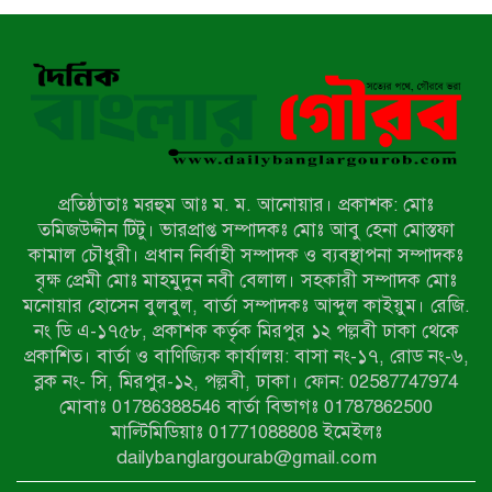
নির্বাচিতদের আ.লীগ ট্যাগে প্রচারণা
সংবাদ প্রকাশের জেরে সাংবাদিককে দেখে
নেওয়ার হুমকি দিলেন দোড়া মাদরাসার
পরিচয় দেওয়া সভাপতি
উখিয়ায় বিজিবির অভিযানে ৪০ হাজার
ইয়াবাসহ যুবক আটক
প্রতিষ্ঠাতাঃ মরহুম আঃ ম. ম. আনোয়ার। প্রকাশক: মোঃ
পোরশায় ৭ মাসে ১৯ জনের অপমৃত্যু,
তমিজউদ্দীন টিটু। ভারপ্রাপ্ত সম্পাদকঃ মোঃ আবু হেনা মোস্তফা
শীর্ষে আত্মহত্যা
কামাল চৌধুরী। প্রধান নির্বাহী সম্পাদক ও ব্যবস্থাপনা সম্পাদকঃ
বৃক্ষ প্রেমী মোঃ মাহমুদুন নবী বেলাল। সহকারী সম্পাদক মোঃ
মনোয়ার হোসেন বুলবুল, বার্তা সম্পাদকঃ আব্দুল কাইয়ুম। রেজি.
হিন্দু বৌদ্ধ খ্রিস্টান কল্যাণ ফ্রন্টের
নং ডি এ-১৭৫৮, প্রকাশক কর্তৃক মিরপুর ১২ পল্লবী ঢাকা থেকে
নীলফামারী কমিটি নিয়ে প্রশ্ন, প্রতিবাদে
প্রকাশিত। বার্তা ও বাণিজ্যিক কার্যালয়: বাসা নং-১৭, রোড নং-৬,
সদস্য সচিব
ব্লক নং- সি, মিরপুর-১২, পল্লবী, ঢাকা। ফোন: 02587747974
দরিয়ানগরে প্যারাসেইলিং দুর্ঘটনায় পর্যটক
মোবাঃ 01786388546 বার্তা বিভাগঃ 01787862500
নিহত: হত্যা মামলার প্রধান আসামি ঢাকায়
মাল্টিমিডিয়াঃ 01771088808 ইমেইলঃ
র‌্যাবের জালে
dailybanglargourab@gmail.com