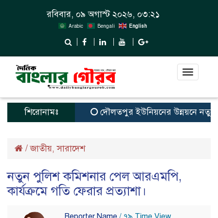
রবিবার, ০৯ অগাস্ট ২০২৬, ০৩:২১
Arabic
Bengali
English
Toggle
navigat
শিরোনামঃ
দৌলতপুর ইউনিয়নের উন্নয়নে নতুন স্বপ্
/
জাতীয়
সারাদেশ
,
নতুন পুলিশ কমিশনার পেল আরএমপি,
কার্যক্রমে গতি ফেরার প্রত্যাশা।
Reporter Name
/ ৭৯ Time View