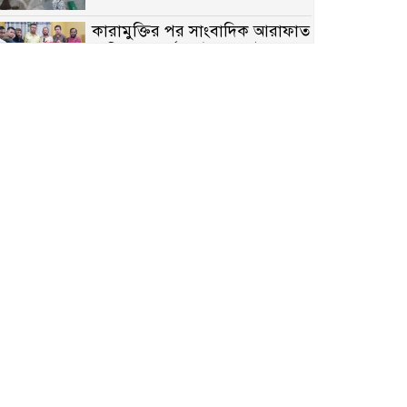
কারামুক্তির পর সাংবাদিক আরাফাত
সানিকে সংবর্ধনা, টেকনাফ উপজেলা
প্রেসক্লাবের ফুলেল শুভেচ্ছা
বাকেরগঞ্জে সাজাপ্রাপ্ত আসামি
গ্রেপ্তার
মিয়ানমারের সীমান্তে স্থলমাইন
বিস্ফোরণ: উখিয়ার এক যুবকের পা
বিচ্ছিন্ন
৭ম শ্রেণি পড়ুয়া কন্যাকে উত্ত্যক্ত
করার প্রতিবাদ করায় পিতাকে
কু*পি*য়ে জ*খ*ম…!!
জুলাই গণঅভ্যুত্থান দিবস-২০২৬
উপলক্ষে নীলফামারীতে শহিদদের
স্মরণে দোয়া মাহফিল ও আলোচনা
সভা অনুষ্ঠিত
বেলকুচিতে বজ্রপাতে শিক্ষার্থীর মৃত্যু