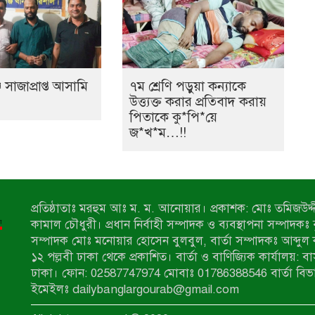
 সাজাপ্রাপ্ত আসামি
৭ম শ্রেণি পড়ুয়া কন্যাকে
উত্ত্যক্ত করার প্রতিবাদ করায়
পিতাকে কু*পি*য়ে
জ*খ*ম…!!
প্রতিষ্ঠাতাঃ মরহুম আঃ ম. ম. আনোয়ার। প্রকাশক: মোঃ তমিজউদ্দী
কামাল চৌধুরী। প্রধান নির্বাহী সম্পাদক ও ব্যবস্থাপনা সম্পাদকঃ
সম্পাদক মোঃ মনোয়ার হোসেন বুলবুল, বার্তা সম্পাদকঃ আব্দুল 
১২ পল্লবী ঢাকা থেকে প্রকাশিত। বার্তা ও বাণিজ্যিক কার্যালয়: ব
ঢাকা। ফোন: 02587747974 মোবাঃ 01786388546 বার্তা বিভ
ইমেইলঃ dailybanglargourab@gmail.com