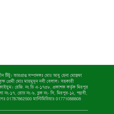
ন টিটু। ভারপ্রাপ্ত সম্পাদকঃ মোঃ আবু হেনা মোস্তফা
 বৃক্ষ প্রেমী মোঃ মাহমুদুন নবী বেলাল। সহকারী
কাইয়ুম। রেজি. নং ডি এ-১৭৫৮, প্রকাশক কর্তৃক মিরপুর
াসা নং-১৭, রোড নং-৬, ব্লক নং- সি, মিরপুর-১২, পল্লবী,
াগঃ 01787862500 মাল্টিমিডিয়াঃ 01771088808