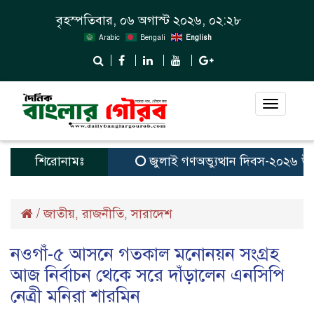
বৃহস্পতিবার, ০৬ অগাস্ট ২০২৬, ০২:২৮
Arabic
Bengali
English
Toggle
navigat
শিরোনামঃ
জুলাই গণঅভ্যুত্থান দিবস-২০২৬ উপলক্
/
জাতীয়
রাজনীতি
সারাদেশ
,
,
নওগাঁ-৫ আসনে গতকাল মনোনয়ন সংগ্রহ
আজ নির্বাচন থেকে সরে দাঁড়ালেন এনসিপি
নেত্রী মনিরা শারমিন