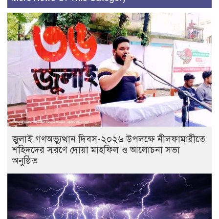
জুলাই গণঅভ্যুত্থান দিবস-২০২৬ উপলক্ষে নীলফামারীতে
শহিদদের স্মরণে দোয়া মাহফিল ও আলোচনা সভা
অনুষ্ঠিত