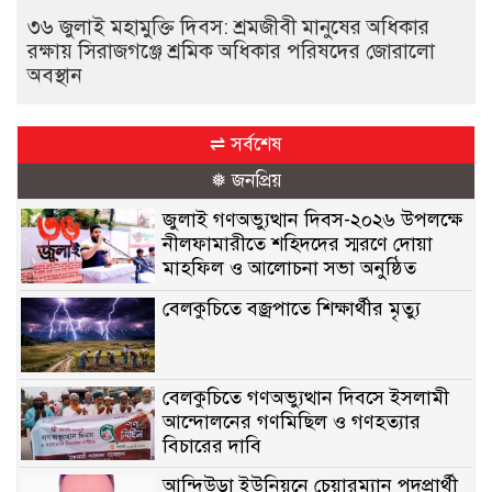
৩৬ জুলাই মহামুক্তি দিবস: শ্রমজীবী মানুষের অধিকার
রক্ষায় সিরাজগঞ্জে শ্রমিক অধিকার পরিষদের জোরালো
অবস্থান
⇌ সর্বশেষ
❅ জনপ্রিয়
জুলাই গণঅভ্যুত্থান দিবস-২০২৬ উপলক্ষে
নীলফামারীতে শহিদদের স্মরণে দোয়া
মাহফিল ও আলোচনা সভা অনুষ্ঠিত
বেলকুচিতে বজ্রপাতে শিক্ষার্থীর মৃত্যু
বেলকুচিতে গণঅভ্যুত্থান দিবসে ইসলামী
আন্দোলনের গণমিছিল ও গণহত্যার
বিচারের দাবি
আন্দিউড়া ইউনিয়নে চেয়ারম্যান পদপ্রার্থী