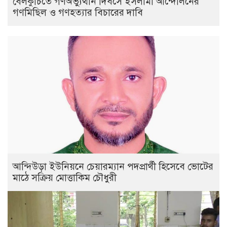
বেলকুচিতে গণঅভ্যুত্থান দিবসে ইসলামী আন্দোলনের
গণমিছিল ও গণহত্যার বিচারের দাবি
আন্দিউড়া ইউনিয়নে চেয়ারম্যান পদপ্রার্থী হিসেবে ভোটের
মাঠে সক্রিয় মোত্তাকিম চৌধুরী