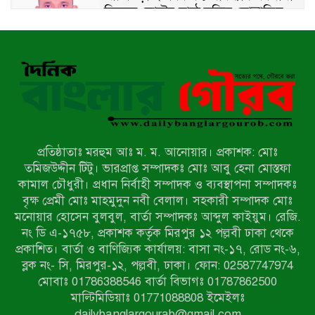
হিসেবে ভোটের মাঠে সক্রিয় মোত্তাকিম
চৌধুরী
নন্দীগ্রামে বিএনপির বিশাল বিজয় র‍্যালী
নওগাঁয় সন্ত্রাসী হামলায় বিএনপি নেতা
গুরুতর জখম
প্রতিষ্ঠাতাঃ মরহুম আঃ ম. ম. আনোয়ার। প্রকাশক: মোঃ
টেকনাফের পাহাড়ে র‍্যাবের অভিযান:
তমিজউদ্দীন টিটু। ভারপ্রাপ্ত সম্পাদকঃ মোঃ আবু হেনা মোস্তফা
অপহৃত ৩ রোহিঙ্গা উদ্ধার, গ্রেপ্তার ১
কামাল চৌধুরী। প্রধান নির্বাহী সম্পাদক ও ব্যবস্থাপনা সম্পাদকঃ
বৃক্ষ প্রেমী মোঃ মাহমুদুন নবী বেলাল। সহকারী সম্পাদক মোঃ
মনোয়ার হোসেন বুলবুল, বার্তা সম্পাদকঃ আব্দুল কাইয়ুম। রেজি.
পোরশায় গণঅভ্যুত্থান দিবসে শহিদ ও
নং ডি এ-১৭৫৮, প্রকাশক কর্তৃক মিরপুর ১২ পল্লবী ঢাকা থেকে
জুলাই যোদ্ধাদের সংবর্ধনা
প্রকাশিত। বার্তা ও বাণিজ্যিক কার্যালয়: বাসা নং-১৭, রোড নং-৬,
ব্লক নং- সি, মিরপুর-১২, পল্লবী, ঢাকা। ফোন: 02587747974
৩৬ জুলাই মহামুক্তি দিবস: শ্রমজীবী
মোবাঃ 01786388546 বার্তা বিভাগঃ 01787862500
মানুষের অধিকার রক্ষায় সিরাজগঞ্জে শ্রমিক
মাল্টিমিডিয়াঃ 01771088808 ইমেইলঃ
অধিকার পরিষদের জোরালো অবস্থান
dailybanglargourab@gmail.com