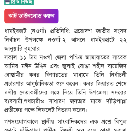
কাট ডাউনলোড করুন
ধামইরহাট (নওগাঁ) প্রতিনিধি: ত্রয়োদশ জাতীয় সংসদ
নির্বাচন উপলক্ষে নওগাঁ-২ আসনে ধামইরহাটে ২২
জানুয়ারি বৃহ:বার
সকাল ১১ টায় নওগাঁ জেলা পশ্চিম জামায়াতের সাবেক
আমির মঈন উদ্দিন এবং জুলাই যোদ্ধা শহীদ বায়েজিদ
বোস্তামীর কবর জিয়ারতের মাধ্যমে তিনি নির্বাচনী
প্রচারণার আনুষ্ঠানিকতা শুরু করেন। কবর জিয়ারত শেষে
দলীয় নেতাকর্মীদের সঙ্গে নিয়ে তিনি উপজেলা সদরের
ব্যবসায়ী,পথচারীও সাধারণ জনতার মাঝে দাঁড়িপাল্লা
প্রতীকের পক্ষে লিফলেট বিতরণ করেন।
গণসংযোগকালে স্থানীয় সাংবাদিকদের এক প্রশ্নে বিপুল
ভোটে দাঁড়িপাল্লা প্রতীক বিজয়ী হবে বলে আশা প্রকাশ