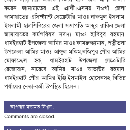
করেন জামায়াতের এই প্রার্থী।এসময় নওগাঁ জেলা
জামায়াতের এসিস্ট্যান্ট সেক্রেটারি মাওঃ নাজমুল ইসলাম,
ইসলামী ছাত্রশিবিরের জেলা সভাপতি আব্দুর রাকিব,জেলা
জামায়াতের কর্মপরিষদ সদস্য মাওঃ হাবিবুর রহমান,
ধামইরহাট উপজেলা আমির মাওঃ কামরুজ্জামান, পত্নীতলা
উপজেলা আমির মাওঃ আব্দুল মকিম,নজিপুর পৌর আমির
মোফাচ্ছেল হক, ধামইরহাট উপজেলা সেক্রেটারি
রেজোয়ান, নায়েবে আমির মাওঃ আতাউর রহমান,
ধামইরহাট পৌর আমির ইঞ্জি.ইসমাইল হোসেনসহ বিভিন্ন
পর্যায়ের নেতা-কর্মী উপস্থিত ছিলেন।
আপনার মতামত লিখুন :
Comments are closed.