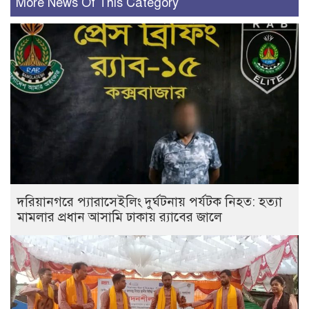
More News Of This Category
দরিয়ানগরে প্যারাসেইলিং দুর্ঘটনায় পর্যটক নিহত: হত্যা
মামলার প্রধান আসামি ঢাকায় র‌্যাবের জালে