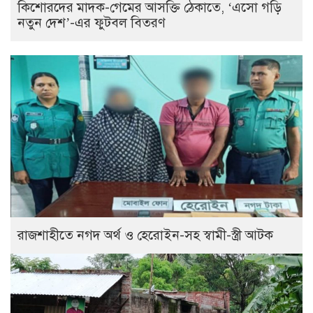
কিশোরদের মাদক-গেমের আসক্তি ঠেকাতে, ‘এসো গড়ি
নতুন দেশ’-এর ফুটবল বিতরণ
রাজশাহীতে নগদ অর্থ ও হেরোইন-সহ স্বামী-স্ত্রী আটক