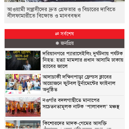
আওয়ামী সন্ত্রাসীদের দ্রুত গ্রেফতার ও বিচারের দাবিতে
নীলফামারীতে বিক্ষোভ ও মানববন্ধন
⇌ সর্বশেষ
❅ জনপ্রিয়
দরিয়ানগরে প্যারাসেইলিং দুর্ঘটনায় পর্যটক
নিহত: হত্যা মামলার প্রধান আসামি ঢাকায়
র‌্যাবের জালে
আদাচাকী দক্ষিণপাড়া ফ্রেন্ডস ক্লাবের
আয়োজনে ফুটবল টুর্নামেন্টের ফাইনাল
অনুষ্ঠিত
নওগাঁর বদলগাছীতে মানাপের
সচেতনতামূলক নাটক ‘পালাবদল’ মঞ্চস্থ
কিশোরদের মাদক-গেমের আসক্তি