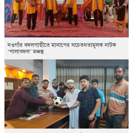
নওগাঁর বদলগাছীতে মানাপের সচেতনতামূলক নাটক
‘পালাবদল’ মঞ্চস্থ