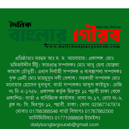
ঠেকাতে, ‘এসো গড়ি নতুন দেশ’-এর
ফুটবল বিতরণ
রাজশাহীতে নগদ অর্থ ও হেরোইন-সহ
স্বামী-স্ত্রী আটক
নন্দীগ্রামে সরকারি খাস জমির রাস্তা দখল,
চলাচলে চরম দুর্ভোগ; ইউএনওর হস্তক্ষেপ
কামনা
প্রতিষ্ঠাতাঃ মরহুম আঃ ম. ম. আনোয়ার। প্রকাশক: মোঃ
নাটোরের পাটুলে পানিতে ডুবে নন্দীগ্রামের
তমিজউদ্দীন টিটু। ভারপ্রাপ্ত সম্পাদকঃ মোঃ আবু হেনা মোস্তফা
স্কুলছাত্রের মর্মান্তিক মৃত্যু
কামাল চৌধুরী। প্রধান নির্বাহী সম্পাদক ও ব্যবস্থাপনা সম্পাদকঃ
বৃক্ষ প্রেমী মোঃ মাহমুদুন নবী বেলাল। সহকারী সম্পাদক মোঃ
মনোয়ার হোসেন বুলবুল, বার্তা সম্পাদকঃ আব্দুল কাইয়ুম। রেজি.
সেনাবাহিনীর চাকরি হারিয়ে ভুয়া ডিবি
নং ডি এ-১৭৫৮, প্রকাশক কর্তৃক মিরপুর ১২ পল্লবী ঢাকা থেকে
পুলিশ পরিচয়ে চাঁদাবাজি, গণপিটুনির পর
প্রকাশিত। বার্তা ও বাণিজ্যিক কার্যালয়: বাসা নং-১৭, রোড নং-৬,
কারাগারে প্রতারক।
ব্লক নং- সি, মিরপুর-১২, পল্লবী, ঢাকা। ফোন: 02587747974
বাঘার সাহিন সরকারের তিন ক্যাটাগরিতে
মোবাঃ 01786388546 বার্তা বিভাগঃ 01787862500
প্রথম স্থান অর্জন; সংস্কৃতি অঙ্গনেও রয়েছে
মাল্টিমিডিয়াঃ 01771088808 ইমেইলঃ
তাঁর বহুমুখী প্রতিভা!
dailybanglargourab@gmail.com