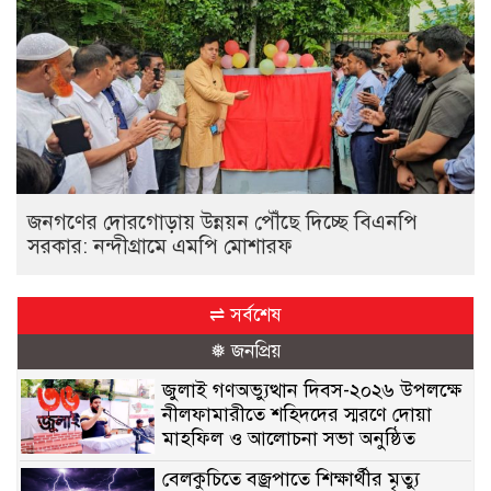
জনগণের দোরগোড়ায় উন্নয়ন পৌঁছে দিচ্ছে বিএনপি
সরকার: নন্দীগ্রামে এমপি মোশারফ
⇌ সর্বশেষ
❅ জনপ্রিয়
জুলাই গণঅভ্যুত্থান দিবস-২০২৬ উপলক্ষে
নীলফামারীতে শহিদদের স্মরণে দোয়া
মাহফিল ও আলোচনা সভা অনুষ্ঠিত
বেলকুচিতে বজ্রপাতে শিক্ষার্থীর মৃত্যু