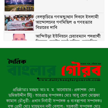
বেলকুচিতে গণঅভ্যুত্থান দিবসে ইসলামী
আন্দোলনের গণমিছিল ও গণহত্যার
বিচারের দাবি
আন্দিউড়া ইউনিয়নে চেয়ারম্যান পদপ্রার্থী
হিসেবে ভোটের মাঠে সক্রিয় মোত্তাকিম
চৌধুরী
নন্দীগ্রামে বিএনপির বিশাল বিজয় র‍্যালী
নওগাঁয় সন্ত্রাসী হামলায় বিএনপি নেতা
গুরুতর জখম
প্রতিষ্ঠাতাঃ মরহুম আঃ ম. ম. আনোয়ার। প্রকাশক: মোঃ
টেকনাফের পাহাড়ে র‍্যাবের অভিযান:
তমিজউদ্দীন টিটু। ভারপ্রাপ্ত সম্পাদকঃ মোঃ আবু হেনা মোস্তফা
অপহৃত ৩ রোহিঙ্গা উদ্ধার, গ্রেপ্তার ১
কামাল চৌধুরী। প্রধান নির্বাহী সম্পাদক ও ব্যবস্থাপনা সম্পাদকঃ
বৃক্ষ প্রেমী মোঃ মাহমুদুন নবী বেলাল। সহকারী সম্পাদক মোঃ