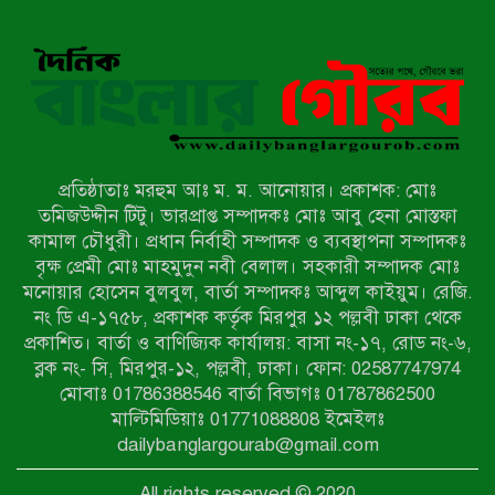
বাকেরগঞ্জে সাজাপ্রাপ্ত আসামি গ্রেপ্তার
মিয়ানমারের সীমান্তে স্থলমাইন বিস্ফোরণ:
উখিয়ার এক যুবকের পা বিচ্ছিন্ন
প্রতিষ্ঠাতাঃ মরহুম আঃ ম. ম. আনোয়ার। প্রকাশক: মোঃ
৭ম শ্রেণি পড়ুয়া কন্যাকে উত্ত্যক্ত করার
তমিজউদ্দীন টিটু। ভারপ্রাপ্ত সম্পাদকঃ মোঃ আবু হেনা মোস্তফা
প্রতিবাদ করায় পিতাকে কু*পি*য়ে
কামাল চৌধুরী। প্রধান নির্বাহী সম্পাদক ও ব্যবস্থাপনা সম্পাদকঃ
জ*খ*ম…!!
বৃক্ষ প্রেমী মোঃ মাহমুদুন নবী বেলাল। সহকারী সম্পাদক মোঃ
মনোয়ার হোসেন বুলবুল, বার্তা সম্পাদকঃ আব্দুল কাইয়ুম। রেজি.
জুলাই গণঅভ্যুত্থান দিবস-২০২৬ উপলক্ষে
নং ডি এ-১৭৫৮, প্রকাশক কর্তৃক মিরপুর ১২ পল্লবী ঢাকা থেকে
নীলফামারীতে শহিদদের স্মরণে দোয়া
প্রকাশিত। বার্তা ও বাণিজ্যিক কার্যালয়: বাসা নং-১৭, রোড নং-৬,
মাহফিল ও আলোচনা সভা অনুষ্ঠিত
ব্লক নং- সি, মিরপুর-১২, পল্লবী, ঢাকা। ফোন: 02587747974
বেলকুচিতে বজ্রপাতে শিক্ষার্থীর মৃত্যু
মোবাঃ 01786388546 বার্তা বিভাগঃ 01787862500
মাল্টিমিডিয়াঃ 01771088808 ইমেইলঃ
dailybanglargourab@gmail.com
বেলকুচিতে গণঅভ্যুত্থান দিবসে ইসলামী
All rights reserved © 2020