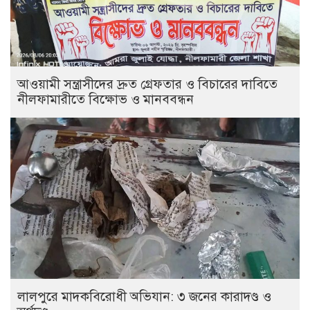
আওয়ামী সন্ত্রাসীদের দ্রুত গ্রেফতার ও বিচারের দাবিতে
নীলফামারীতে বিক্ষোভ ও মানববন্ধন
লালপুরে মাদকবিরোধী অভিযান: ৩ জনের কারাদণ্ড ও