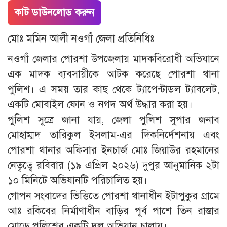
কাট ডাউনলোড করুন
মোঃ মমিন আলী নওগাঁ জেলা প্রতিনিধিঃ
নওগাঁ জেলার পোরশা উপজেলায় মাদকবিরোধী অভিযানে
এক মাদক ব্যবসায়ীকে আটক করেছে পোরশা থানা
পুলিশ। এ সময় তার কাছ থেকে ট্যাপেন্টাডল ট্যাবলেট,
একটি মোবাইল ফোন ও নগদ অর্থ উদ্ধার করা হয়।
পুলিশ সূত্রে জানা যায়, জেলা পুলিশ সুপার জনাব
মোহাম্মদ তারিকুল ইসলাম-এর দিকনির্দেশনায় এবং
পোরশা থানার অফিসার ইনচার্জ মোঃ জিয়াউর রহমানের
নেতৃত্বে রবিবার (১৯ এপ্রিল ২০২৬) দুপুর আনুমানিক ২টা
১০ মিনিটে অভিযানটি পরিচালিত হয়।
গোপন সংবাদের ভিত্তিতে পোরশা থানাধীন ইটাপুকুর গ্রামে
আঃ রকিবের নির্মাণাধীন বাড়ির পূর্ব পাশে তিন রাস্তার
মোড়ে পুলিশের একটি দল অভিযান চালায়।