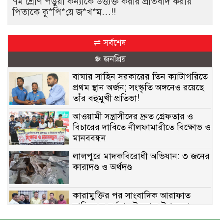
৭ম শ্রেণি পড়ুয়া কন্যাকে উত্ত্যক্ত করার প্রতিবাদ করায়
পিতাকে কু*পি*য়ে জ*খ*ম…!!
⇌ সর্বশেষ
❅ জনপ্রিয়
বাঘার সাহিন সরকারের তিন ক্যাটাগরিতে
প্রথম স্থান অর্জন; সংস্কৃতি অঙ্গনেও রয়েছে
তাঁর বহুমুখী প্রতিভা!
আওয়ামী সন্ত্রাসীদের দ্রুত গ্রেফতার ও
বিচারের দাবিতে নীলফামারীতে বিক্ষোভ ও
মানববন্ধন
লালপুরে মাদকবিরোধী অভিযান: ৩ জনের
কারাদণ্ড ও অর্থদণ্ড
কারামুক্তির পর সাংবাদিক আরাফাত
সানিকে সংবর্ধনা, টেকনাফ উপজেলা
প্রেসক্লাবের ফুলেল শুভেচ্ছা