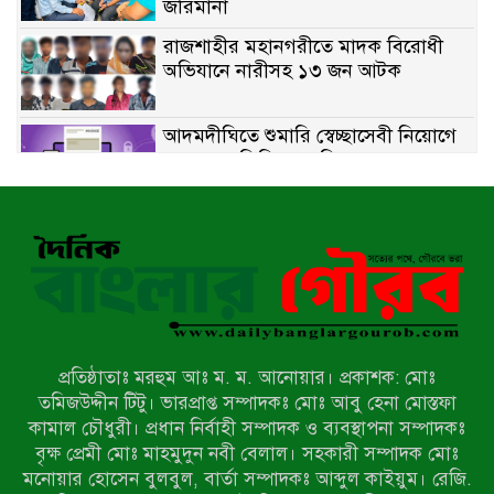
জরিমানা
রাজশাহীর মহানগরীতে মাদক বিরোধী
অভিযানে নারীসহ ১৩ জন আটক
আদমদীঘিতে শুমারি স্বেচ্ছাসেবী নিয়োগে
যোগ্যতার ভিত্তিতে তালিকা প্রকাশ;
নির্বাচিতদের আ.লীগ ট্যাগে প্রচারণা
সংবাদ প্রকাশের জেরে সাংবাদিককে দেখে
নেওয়ার হুমকি দিলেন দোড়া মাদরাসার
পরিচয় দেওয়া সভাপতি
উখিয়ায় বিজিবির অভিযানে ৪০ হাজার
ইয়াবাসহ যুবক আটক
প্রতিষ্ঠাতাঃ মরহুম আঃ ম. ম. আনোয়ার। প্রকাশক: মোঃ
পোরশায় ৭ মাসে ১৯ জনের অপমৃত্যু,
তমিজউদ্দীন টিটু। ভারপ্রাপ্ত সম্পাদকঃ মোঃ আবু হেনা মোস্তফা
শীর্ষে আত্মহত্যা
কামাল চৌধুরী। প্রধান নির্বাহী সম্পাদক ও ব্যবস্থাপনা সম্পাদকঃ
বৃক্ষ প্রেমী মোঃ মাহমুদুন নবী বেলাল। সহকারী সম্পাদক মোঃ
মনোয়ার হোসেন বুলবুল, বার্তা সম্পাদকঃ আব্দুল কাইয়ুম। রেজি.
হিন্দু বৌদ্ধ খ্রিস্টান কল্যাণ ফ্রন্টের