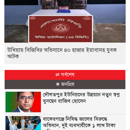
উখিয়ায় বিজিবির অভিযানে ৪০ হাজার ইয়াবাসহ যুবক
আটক
⇌ সর্বশেষ
❅ জনপ্রিয়
দৌলতপুর ইউনিয়নের উন্নয়নে নতুন স্বপ্ন
বুনছেন রাজিব হোসেন
বাকেরগঞ্জে নিষিদ্ধ জালের বিরুদ্ধে
অভিযান, দুই ব্যবসায়ীকে ১ লাখ টাকা