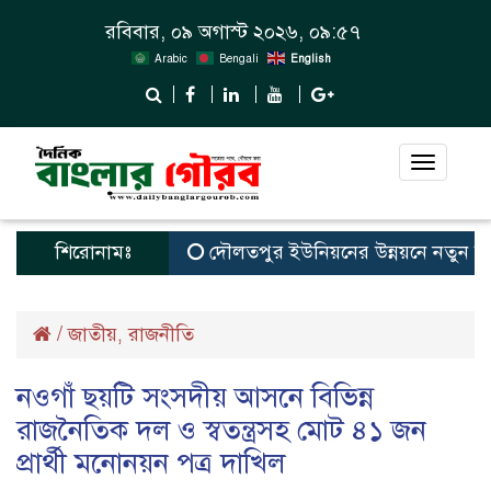
রবিবার, ০৯ অগাস্ট ২০২৬, ০৯:৫৭
Arabic
Bengali
English
Toggle
navigat
শিরোনামঃ
দৌলতপুর ইউনিয়নের উন্নয়নে নতুন স্বপ্ন ব
/
জাতীয়
রাজনীতি
,
নওগাঁ ছয়টি সংসদীয় আসনে বিভিন্ন
রাজনৈতিক দল ও স্বতন্ত্রসহ মোট ৪১ জন
প্রার্থী মনোনয়ন পত্র দাখিল