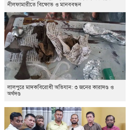
নীলফামারীতে বিক্ষোভ ও মানববন্ধন
লালপুরে মাদকবিরোধী অভিযান: ৩ জনের কারাদণ্ড ও
অর্থদণ্ড