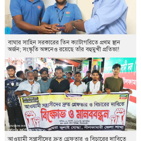
বাঘার সাহিন সরকারের তিন ক্যাটাগরিতে প্রথম স্থান
অর্জন; সংস্কৃতি অঙ্গনেও রয়েছে তাঁর বহুমুখী প্রতিভা!
আওয়ামী সন্ত্রাসীদের দ্রুত গ্রেফতার ও বিচারের দাবিতে