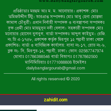
উখিয়ার এক যুবকের পা বিচ্ছিন্ন
প্রতিষ্ঠাতাঃ মরহুম আঃ ম. ম. আনোয়ার। প্রকাশক: মোঃ
৭ম শ্রেণি পড়ুয়া কন্যাকে উত্ত্যক্ত করার
তমিজউদ্দীন টিটু। ভারপ্রাপ্ত সম্পাদকঃ মোঃ আবু হেনা মোস্তফা
প্রতিবাদ করায় পিতাকে কু*পি*য়ে
কামাল চৌধুরী। প্রধান নির্বাহী সম্পাদক ও ব্যবস্থাপনা সম্পাদকঃ
জ*খ*ম…!!
বৃক্ষ প্রেমী মোঃ মাহমুদুন নবী বেলাল। সহকারী সম্পাদক মোঃ
মনোয়ার হোসেন বুলবুল, বার্তা সম্পাদকঃ আব্দুল কাইয়ুম। রেজি.
জুলাই গণঅভ্যুত্থান দিবস-২০২৬ উপলক্ষে
নং ডি এ-১৭৫৮, প্রকাশক কর্তৃক মিরপুর ১২ পল্লবী ঢাকা থেকে
নীলফামারীতে শহিদদের স্মরণে দোয়া
প্রকাশিত। বার্তা ও বাণিজ্যিক কার্যালয়: বাসা নং-১৭, রোড নং-৬,
মাহফিল ও আলোচনা সভা অনুষ্ঠিত
ব্লক নং- সি, মিরপুর-১২, পল্লবী, ঢাকা। ফোন: 02587747974
বেলকুচিতে বজ্রপাতে শিক্ষার্থীর মৃত্যু
মোবাঃ 01786388546 বার্তা বিভাগঃ 01787862500
মাল্টিমিডিয়াঃ 01771088808 ইমেইলঃ
dailybanglargourab@gmail.com
বেলকুচিতে গণঅভ্যুত্থান দিবসে ইসলামী
All rights reserved © 2020
আন্দোলনের গণমিছিল ও গণহত্যার
বিচারের দাবি
zahidit.com