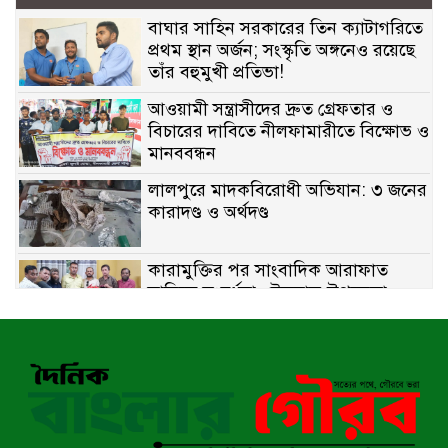
বাঘার সাহিন সরকারের তিন ক্যাটাগরিতে
প্রথম স্থান অর্জন; সংস্কৃতি অঙ্গনেও রয়েছে
তাঁর বহুমুখী প্রতিভা!
আওয়ামী সন্ত্রাসীদের দ্রুত গ্রেফতার ও
বিচারের দাবিতে নীলফামারীতে বিক্ষোভ ও
মানববন্ধন
লালপুরে মাদকবিরোধী অভিযান: ৩ জনের
কারাদণ্ড ও অর্থদণ্ড
কারামুক্তির পর সাংবাদিক আরাফাত
সানিকে সংবর্ধনা, টেকনাফ উপজেলা
প্রেসক্লাবের ফুলেল শুভেচ্ছা
বাকেরগঞ্জে সাজাপ্রাপ্ত আসামি গ্রেপ্তার
মিয়ানমারের সীমান্তে স্থলমাইন বিস্ফোরণ: