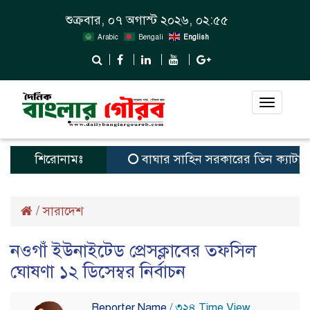
শুক্রবার, ০৭ অগাস্ট ২০২৬, ০২:৫৫
Arabic
Bengali
English
Toggle
navigat
শিরোনামঃ
বাঘার সাহিন সরকারের তিন ক্যাটাগরিতে প্রথ
/
সারাদেশ
নওগাঁ ইউনাইটেড প্রেসক্লাবের তফসিল
ঘোষণা ১২ ডিসেম্বর নির্বাচন
Reporter Name
/ ৩২৪ Time View