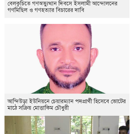
বেলকুচিতে গণঅভ্যুত্থান দিবসে ইসলামী আন্দোলনের
গণমিছিল ও গণহত্যার বিচারের দাবি
আন্দিউড়া ইউনিয়নে চেয়ারম্যান পদপ্রার্থী হিসেবে ভোটের
মাঠে সক্রিয় মোত্তাকিম চৌধুরী