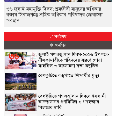
৩৬ জুলাই মহামুক্তি দিবস: শ্রমজীবী মানুষের অধিকার
রক্ষায় সিরাজগঞ্জে শ্রমিক অধিকার পরিষদের জোরালো
অবস্থান
⇌ সর্বশেষ
❅ জনপ্রিয়
জুলাই গণঅভ্যুত্থান দিবস-২০২৬ উপলক্ষে
নীলফামারীতে শহিদদের স্মরণে দোয়া
মাহফিল ও আলোচনা সভা অনুষ্ঠিত
বেলকুচিতে বজ্রপাতে শিক্ষার্থীর মৃত্যু
বেলকুচিতে গণঅভ্যুত্থান দিবসে ইসলামী
আন্দোলনের গণমিছিল ও গণহত্যার
বিচারের দাবি