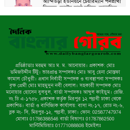
আন্দিউড়া ইউনিয়নে চেয়ারম্যান পদপ্রার্থী
হিসেবে ভোটের মাঠে সক্রিয় মোত্তাকিম
চৌধুরী
নন্দীগ্রামে বিএনপির বিশাল বিজয় র‍্যালী
নওগাঁয় সন্ত্রাসী হামলায় বিএনপি নেতা
গুরুতর জখম
প্রতিষ্ঠাতাঃ মরহুম আঃ ম. ম. আনোয়ার। প্রকাশক: মোঃ
টেকনাফের পাহাড়ে র‍্যাবের অভিযান:
তমিজউদ্দীন টিটু। ভারপ্রাপ্ত সম্পাদকঃ মোঃ আবু হেনা মোস্তফা
অপহৃত ৩ রোহিঙ্গা উদ্ধার, গ্রেপ্তার ১
কামাল চৌধুরী। প্রধান নির্বাহী সম্পাদক ও ব্যবস্থাপনা সম্পাদকঃ
বৃক্ষ প্রেমী মোঃ মাহমুদুন নবী বেলাল। সহকারী সম্পাদক মোঃ
মনোয়ার হোসেন বুলবুল, বার্তা সম্পাদকঃ আব্দুল কাইয়ুম। রেজি.
পোরশায় গণঅভ্যুত্থান দিবসে শহিদ ও
নং ডি এ-১৭৫৮, প্রকাশক কর্তৃক মিরপুর ১২ পল্লবী ঢাকা থেকে
জুলাই যোদ্ধাদের সংবর্ধনা
প্রকাশিত। বার্তা ও বাণিজ্যিক কার্যালয়: বাসা নং-১৭, রোড নং-৬,
ব্লক নং- সি, মিরপুর-১২, পল্লবী, ঢাকা। ফোন: 02587747974
৩৬ জুলাই মহামুক্তি দিবস: শ্রমজীবী
মোবাঃ 01786388546 বার্তা বিভাগঃ 01787862500
মানুষের অধিকার রক্ষায় সিরাজগঞ্জে শ্রমিক
মাল্টিমিডিয়াঃ 01771088808 ইমেইলঃ