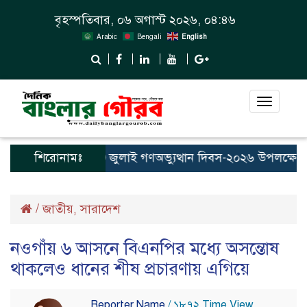
বৃহস্পতিবার, ০৬ অগাস্ট ২০২৬, ০৪:৪৬
Arabic
Bengali
English
Toggle
navigat
শিরোনামঃ
জুলাই গণঅভ্যুত্থান দিবস-২০২৬ উপলক্ষে নীলফামা
/
জাতীয়
সারাদেশ
,
নওগাঁয় ৬ আসনে বিএনপির মধ্যে অসন্তোষ
থাকলেও ধানের শীষ প্রচারণায় এগিয়ে
Reporter Name
/ ১৮৭২ Time View