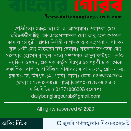
নওগাঁয় সন্ত্রাসী হামলায় বিএনপি নেতা
গুরুতর জখম
প্রতিষ্ঠাতাঃ মরহুম আঃ ম. ম. আনোয়ার। প্রকাশক: মোঃ
টেকনাফের পাহাড়ে র‍্যাবের অভিযান:
তমিজউদ্দীন টিটু। ভারপ্রাপ্ত সম্পাদকঃ মোঃ আবু হেনা মোস্তফা
অপহৃত ৩ রোহিঙ্গা উদ্ধার, গ্রেপ্তার ১
কামাল চৌধুরী। প্রধান নির্বাহী সম্পাদক ও ব্যবস্থাপনা সম্পাদকঃ
বৃক্ষ প্রেমী মোঃ মাহমুদুন নবী বেলাল। সহকারী সম্পাদক মোঃ
মনোয়ার হোসেন বুলবুল, বার্তা সম্পাদকঃ আব্দুল কাইয়ুম। রেজি.
পোরশায় গণঅভ্যুত্থান দিবসে শহিদ ও
নং ডি এ-১৭৫৮, প্রকাশক কর্তৃক মিরপুর ১২ পল্লবী ঢাকা থেকে
জুলাই যোদ্ধাদের সংবর্ধনা
প্রকাশিত। বার্তা ও বাণিজ্যিক কার্যালয়: বাসা নং-১৭, রোড নং-৬,
ব্লক নং- সি, মিরপুর-১২, পল্লবী, ঢাকা। ফোন: 02587747974
৩৬ জুলাই মহামুক্তি দিবস: শ্রমজীবী
মোবাঃ 01786388546 বার্তা বিভাগঃ 01787862500
মানুষের অধিকার রক্ষায় সিরাজগঞ্জে শ্রমিক
মাল্টিমিডিয়াঃ 01771088808 ইমেইলঃ
অধিকার পরিষদের জোরালো অবস্থান
dailybanglargourab@gmail.com
বাকেরগঞ্জে ইমাম, মোয়াজ্জিন ও
All rights reserved © 2020
খাদেমদের সাথে এমপি আবুল হোসেনের
মতবিনিময় সভা
ব্রেকিং নিউজ
জুলাই গণঅভ্যুত্থান দিবস-২০২৬ উপলক্