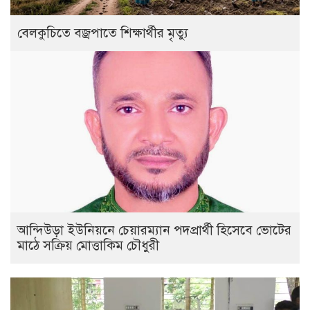
বেলকুচিতে বজ্রপাতে শিক্ষার্থীর মৃত্যু
আন্দিউড়া ইউনিয়নে চেয়ারম্যান পদপ্রার্থী হিসেবে ভোটের
মাঠে সক্রিয় মোত্তাকিম চৌধুরী