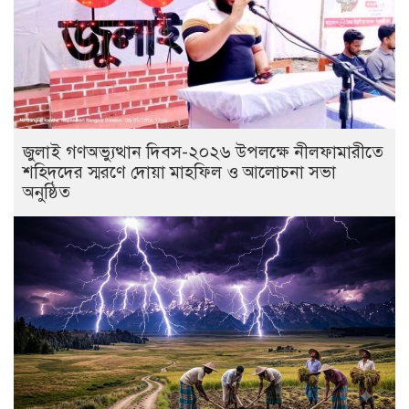
জুলাই গণঅভ্যুত্থান দিবস-২০২৬ উপলক্ষে নীলফামারীতে
শহিদদের স্মরণে দোয়া মাহফিল ও আলোচনা সভা
অনুষ্ঠিত