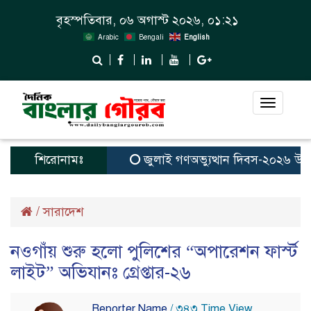
বৃহস্পতিবার, ০৬ অগাস্ট ২০২৬, ০১:২১
Arabic
Bengali
English
Toggle
navigat
শিরোনামঃ
জুলাই গণঅভ্যুত্থান দিবস-২০২৬ উপলক্ষ
/
সারাদেশ
নওগাঁয় শুরু হলো পুলিশের “অপারেশন ফার্স্ট
লাইট” অভিযানঃ গ্রেপ্তার-২৬
Reporter Name
/ ৩৪৩ Time View