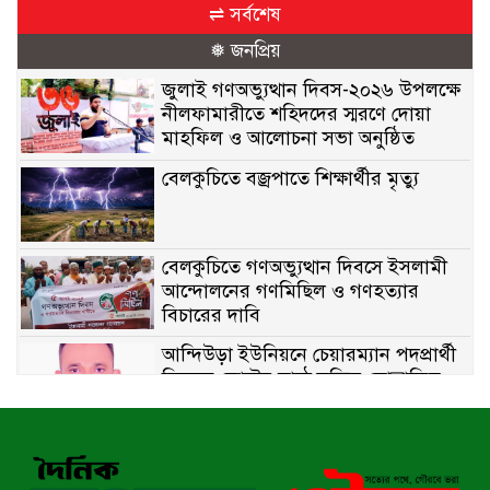
⇌ সর্বশেষ
❅ জনপ্রিয়
জুলাই গণঅভ্যুত্থান দিবস-২০২৬ উপলক্ষে
নীলফামারীতে শহিদদের স্মরণে দোয়া
মাহফিল ও আলোচনা সভা অনুষ্ঠিত
বেলকুচিতে বজ্রপাতে শিক্ষার্থীর মৃত্যু
বেলকুচিতে গণঅভ্যুত্থান দিবসে ইসলামী
আন্দোলনের গণমিছিল ও গণহত্যার
বিচারের দাবি
আন্দিউড়া ইউনিয়নে চেয়ারম্যান পদপ্রার্থী
হিসেবে ভোটের মাঠে সক্রিয় মোত্তাকিম
চৌধুরী
নন্দীগ্রামে বিএনপির বিশাল বিজয় র‍্যালী