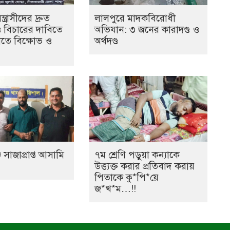
ত্রাসীদের দ্রুত
লালপুরে মাদকবিরোধী
ও বিচারের দাবিতে
অভিযান: ৩ জনের কারাদণ্ড ও
তে বিক্ষোভ ও
অর্থদণ্ড
 সাজাপ্রাপ্ত আসামি
৭ম শ্রেণি পড়ুয়া কন্যাকে
উত্ত্যক্ত করার প্রতিবাদ করায়
পিতাকে কু*পি*য়ে
জ*খ*ম…!!