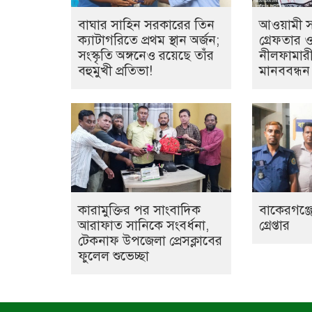
বাঘার সাহিন সরকারের তিন
আওয়ামী সন্
ক্যাটাগরিতে প্রথম স্থান অর্জন;
গ্রেফতার 
সংস্কৃতি অঙ্গনেও রয়েছে তাঁর
নীলফামারী
বহুমুখী প্রতিভা!
মানববন্ধন
কারামুক্তির পর সাংবাদিক
বাকেরগঞ্জে
আরাফাত সানিকে সংবর্ধনা,
গ্রেপ্তার
টেকনাফ উপজেলা প্রেসক্লাবের
ফুলেল শুভেচ্ছা