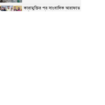
কারামুক্তির পর সাংবাদিক আরাফাত
সানিকে সংবর্ধনা, টেকনাফ উপজেলা
প্রেসক্লাবের ফুলেল শুভেচ্ছা
বাকেরগঞ্জে সাজাপ্রাপ্ত আসামি
গ্রেপ্তার
মিয়ানমারের সীমান্তে স্থলমাইন
বিস্ফোরণ: উখিয়ার এক যুবকের পা
বিচ্ছিন্ন
৭ম শ্রেণি পড়ুয়া কন্যাকে উত্ত্যক্ত
করার প্রতিবাদ করায় পিতাকে
কু*পি*য়ে জ*খ*ম…!!
জুলাই গণঅভ্যুত্থান দিবস-২০২৬
উপলক্ষে নীলফামারীতে শহিদদের
স্মরণে দোয়া মাহফিল ও আলোচনা
সভা অনুষ্ঠিত
বেলকুচিতে বজ্রপাতে শিক্ষার্থীর মৃত্যু