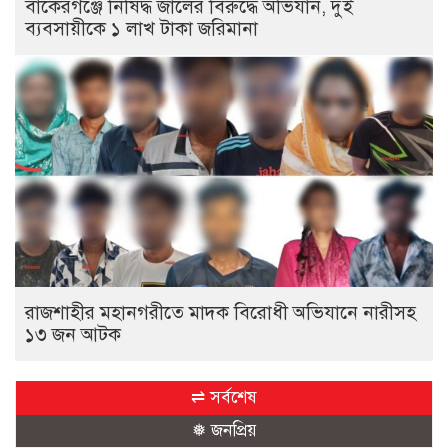
বাকেরগঞ্জে নিষিদ্ধ জালের বিরুদ্ধে অভিযান, দুই
ব্যবসায়ীকে ১ লাখ টাকা জরিমানা
রাজশাহীর মহানগরীতে মাদক বিরোধী অভিযানে নারীসহ
১৩ জন আটক
⇌ সর্বশেষ
❅ জনপ্রিয়