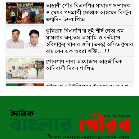
আড়ানী পৌর বিএনপির সাধারণ সম্পাদক
ও মেয়র পদপ্রার্থী মোস্তাক আহমেদ বিল্টুর
জন্মদিন উদযাপিত৷
কুমিল্লায় বিএনপি’র দুই শীর্ষ নেতা গুম
মামলার অন্যতম আসামি ও বর্তমানে
হরিণাকুণ্ডু থানার ওসি (তদন্ত) অসিত কুমার
রায় যেন এক অধরা শক্তি….!!!
পোরশায় নানা আয়োজনে আন্তর্জাতিক
আদিবাসী দিবস পালিত
দৌলতপুর ইউনিয়নের উন্নয়নে নতুন স্বপ্ন
বুনছেন রাজিব হোসেন
বাকেরগঞ্জে নিষিদ্ধ জালের বিরুদ্ধে
অভিযান, দুই ব্যবসায়ীকে ১ লাখ টাকা
জরিমানা
রাজশাহীর মহানগরীতে মাদক বিরোধী