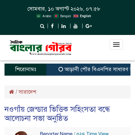
সোমবার, ১০ অগাস্ট ২০২৬, ০৭:৫৮
Arabic
Bengali
English
Toggle
navigat
শিরোনামঃ
আড়ানী পৌর বিএনপির সাধারণ সম্পাদক ও
/
সারাদেশ
নওগাঁয় জেন্ডার ভিত্তিক সহিংসতা বন্ধে
আলোচনা সভা অনুষ্ঠিত
Reporter Name
/ ৫২৪ Time View