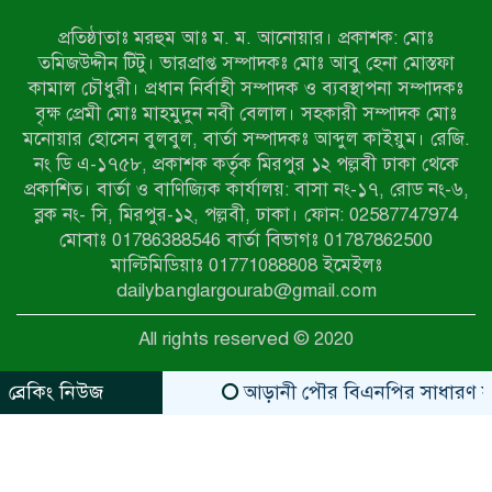
অভিযানে নারীসহ ১৩ জন আটক
প্রতিষ্ঠাতাঃ মরহুম আঃ ম. ম. আনোয়ার। প্রকাশক: মোঃ
তমিজউদ্দীন টিটু। ভারপ্রাপ্ত সম্পাদকঃ মোঃ আবু হেনা মোস্তফা
আদমদীঘিতে শুমারি স্বেচ্ছাসেবী নিয়োগে
কামাল চৌধুরী। প্রধান নির্বাহী সম্পাদক ও ব্যবস্থাপনা সম্পাদকঃ
যোগ্যতার ভিত্তিতে তালিকা প্রকাশ;
বৃক্ষ প্রেমী মোঃ মাহমুদুন নবী বেলাল। সহকারী সম্পাদক মোঃ
নির্বাচিতদের আ.লীগ ট্যাগে প্রচারণা
মনোয়ার হোসেন বুলবুল, বার্তা সম্পাদকঃ আব্দুল কাইয়ুম। রেজি.
নং ডি এ-১৭৫৮, প্রকাশক কর্তৃক মিরপুর ১২ পল্লবী ঢাকা থেকে
সংবাদ প্রকাশের জেরে সাংবাদিককে দেখে
প্রকাশিত। বার্তা ও বাণিজ্যিক কার্যালয়: বাসা নং-১৭, রোড নং-৬,
নেওয়ার হুমকি দিলেন দোড়া মাদরাসার
ব্লক নং- সি, মিরপুর-১২, পল্লবী, ঢাকা। ফোন: 02587747974
পরিচয় দেওয়া সভাপতি
মোবাঃ 01786388546 বার্তা বিভাগঃ 01787862500
উখিয়ায় বিজিবির অভিযানে ৪০ হাজার
মাল্টিমিডিয়াঃ 01771088808 ইমেইলঃ
ইয়াবাসহ যুবক আটক
dailybanglargourab@gmail.com
All rights reserved © 2020
পোরশায় ৭ মাসে ১৯ জনের অপমৃত্যু,
শীর্ষে আত্মহত্যা
ব্রেকিং নিউজ
আড়ানী পৌর বিএনপির সাধারণ সম্পাদক 
zahidit.com