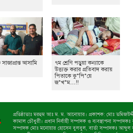
 সাজাপ্রাপ্ত আসামি
৭ম শ্রেণি পড়ুয়া কন্যাকে
উত্ত্যক্ত করার প্রতিবাদ করায়
পিতাকে কু*পি*য়ে
জ*খ*ম…!!
প্রতিষ্ঠাতাঃ মরহুম আঃ ম. ম. আনোয়ার। প্রকাশক: মোঃ তমিজউদ্দী
কামাল চৌধুরী। প্রধান নির্বাহী সম্পাদক ও ব্যবস্থাপনা সম্পাদকঃ
সম্পাদক মোঃ মনোয়ার হোসেন বুলবুল, বার্তা সম্পাদকঃ আব্দুল 