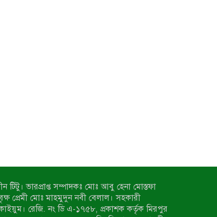
ন টিটু। ভারপ্রাপ্ত সম্পাদকঃ মোঃ আবু হেনা মোস্তফা
 বৃক্ষ প্রেমী মোঃ মাহমুদুন নবী বেলাল। সহকারী
কাইয়ুম। রেজি. নং ডি এ-১৭৫৮, প্রকাশক কর্তৃক মিরপুর