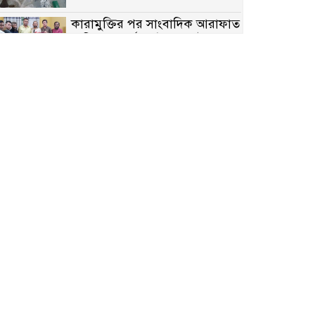
কারামুক্তির পর সাংবাদিক আরাফাত
সানিকে সংবর্ধনা, টেকনাফ উপজেলা
প্রেসক্লাবের ফুলেল শুভেচ্ছা
বাকেরগঞ্জে সাজাপ্রাপ্ত আসামি
গ্রেপ্তার
মিয়ানমারের সীমান্তে স্থলমাইন
বিস্ফোরণ: উখিয়ার এক যুবকের পা
বিচ্ছিন্ন
৭ম শ্রেণি পড়ুয়া কন্যাকে উত্ত্যক্ত
করার প্রতিবাদ করায় পিতাকে
কু*পি*য়ে জ*খ*ম…!!
জুলাই গণঅভ্যুত্থান দিবস-২০২৬
উপলক্ষে নীলফামারীতে শহিদদের
স্মরণে দোয়া মাহফিল ও আলোচনা
সভা অনুষ্ঠিত
বেলকুচিতে বজ্রপাতে শিক্ষার্থীর মৃত্যু