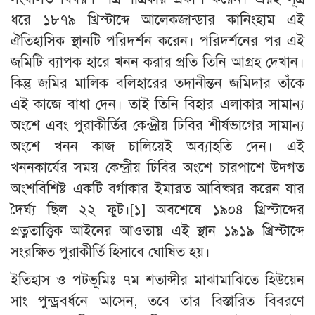
ধরে ১৮৭৯ খ্রিস্টাব্দে আলেকজান্ডার কানিংহাম এই
ঐতিহাসিক স্থানটি পরিদর্শন করেন। পরিদর্শনের পর এই
জমিটি ব্যাপক হারে খনন করার প্রতি তিনি আগ্রহ দেখান।
কিন্তু জমির মালিক বলিহারের তদানীন্তন জমিদার তাঁকে
এই কাজে বাধা দেন। তাই তিনি বিহার এলাকার সামান্য
অংশে এবং পুরাকীর্তির কেন্দ্রীয় ঢিবির শীর্ষভাগের সামান্য
অংশে খনন কাজ চালিয়েই অব্যাহতি দেন। এই
খননকার্যের সময় কেন্দ্রীয় ঢিবির অংশে চারপাশে উদ্গত
অংশবিশিষ্ট একটি বর্গাকার ইমারত আবিষ্কার করেন যার
দৈর্ঘ্য ছিল ২২ ফুট।[১] অবশেষে ১৯০৪ খ্রিস্টাব্দের
প্রত্নতাত্ত্বিক আইনের আওতায় এই স্থান ১৯১৯ খ্রিস্টাব্দে
সংরক্ষিত পুরাকীর্তি হিসাবে ঘোষিত হয়।
ইতিহাস ও পটভূমিঃ ৭ম শতাব্দীর মাঝামাঝিতে হিউয়েন
সাং পুন্ড্রবর্ধনে আসেন, তবে তার বিস্তারিত বিবরণে