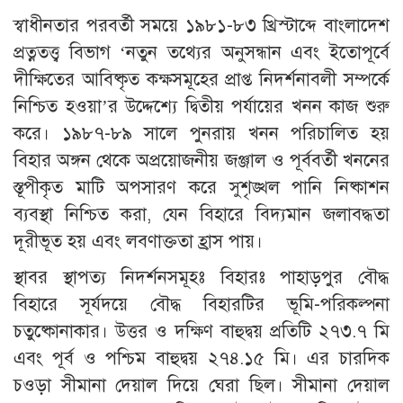
স্বাধীনতার পরবর্তী সময়ে ১৯৮১-৮৩ খ্রিস্টাব্দে বাংলাদেশ
প্রত্নতত্ত্ব বিভাগ ‘নতুন তথ্যের অনুসন্ধান এবং ইতোপূর্বে
দীক্ষিতের আবিষ্কৃত কক্ষসমূহের প্রাপ্ত নিদর্শনাবলী সম্পর্কে
নিশ্চিত হওয়া’র উদ্দেশ্যে দ্বিতীয় পর্যায়ের খনন কাজ শুরু
করে। ১৯৮৭-৮৯ সালে পুনরায় খনন পরিচালিত হয়
বিহার অঙ্গন থেকে অপ্রয়োজনীয় জঞ্জাল ও পূর্ববর্তী খননের
স্তূপীকৃত মাটি অপসারণ করে সুশৃঙ্খল পানি নিষ্কাশন
ব্যবস্থা নিশ্চিত করা, যেন বিহারে বিদ্যমান জলাবদ্ধতা
দূরীভূত হয় এবং লবণাক্ততা হ্রাস পায়।
স্থাবর স্থাপত্য নিদর্শনসমূহঃ বিহারঃ পাহাড়পুর বৌদ্ধ
বিহারে সূর্যদয়ে বৌদ্ধ বিহারটির ভূমি-পরিকল্পনা
চতুষ্কোনাকার। উত্তর ও দক্ষিণ বাহুদ্বয় প্রতিটি ২৭৩.৭ মি
এবং পূর্ব ও পশ্চিম বাহুদ্বয় ২৭৪.১৫ মি। এর চারদিক
চওড়া সীমানা দেয়াল দিয়ে ঘেরা ছিল। সীমানা দেয়াল