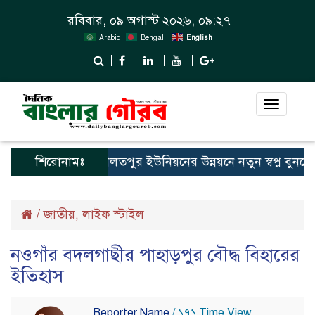
রবিবার, ০৯ অগাস্ট ২০২৬, ০৯:২৭
Arabic
Bengali
English
Toggle
navigat
দৌলতপুর ইউনিয়নের উন্নয়নে নতুন স্বপ্ন বুনছেন রাজিব হো
শিরোনামঃ
/
জাতীয়
লাইফ স্টাইল
,
নওগাঁর বদলগাছীর পাহাড়পুর বৌদ্ধ বিহারের
ইতিহাস
Reporter Name
/ ১৭১ Time View