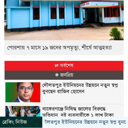
পোরশায় ৭ মাসে ১৯ জনের অপমৃত্যু, শীর্ষে আত্মহত্যা
⇌ সর্বশেষ
❅ জনপ্রিয়
দৌলতপুর ইউনিয়নের উন্নয়নে নতুন স্বপ্ন
বুনছেন রাজিব হোসেন
বাকেরগঞ্জে নিষিদ্ধ জালের বিরুদ্ধে
অভিযান, দুই ব্যবসায়ীকে ১ লাখ টাকা
জরিমানা
ব্রেকিং নিউজ
দৌলতপুর ইউনিয়নের উন্নয়নে নতুন স্বপ্ন বুনছেন রাজিব হ