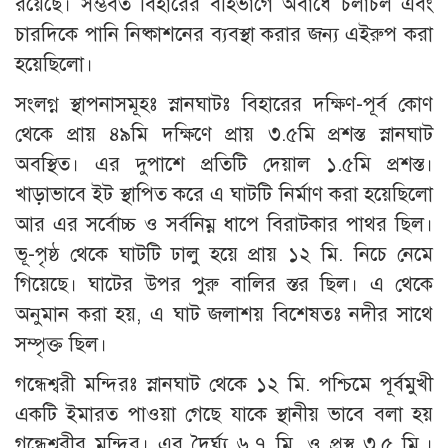
রয়েছে। সম্ভবত বিহারের বহির্ভাগে অবাধে চলাচল এবং
চারদিকে পানি নিষ্কাশনের ব্যবস্থা করার জন্য এইরুপ করা
হয়েছিলো।
সংলগ্ন স্থাপনাসমূহঃ স্নানঘাটঃ বিহারের দক্ষিণ-পূর্ব কোণ
থেকে প্রায় ৪৯মি দক্ষিণে প্রায় ৩.৫মি প্রশস্ত স্নানঘাট
অবস্থিত। এর দুপাশে প্রতিটি দেয়াল ১.৫মি প্রশস্ত।
খাড়াভাবে ইট স্থাপিত করে এ ঘাটটি নির্মাণ করা হয়েছিলো
আর এর সর্বোচ্চ ও সর্বনিম্ন ধাপে বিরাটকার পাথর ছিল।
ভূ-পৃষ্ঠ থেকে ঘাটটি ঢালু হয়ে প্রায় ১২ মি. নিচে নেমে
গিয়েছে। ঘাটের উপর পুরু বালির স্তর ছিল। এ থেকে
অনুমান করা হয়, এ ঘাট জলাশয় বিশেষতঃ নদীর সাথে
সম্পৃক্ত ছিল।
গন্ধেশ্বরী মন্দিরঃ স্নানঘাট থেকে ১২ মি. পশ্চিমে পূর্বমুখী
একটি ইমারত পাওয়া গেছে যাকে স্থানীয় ভাবে বলা হয়
গন্ধেশ্বরীর মন্দির। এর দৈর্ঘ্য ৬.৭ মি. ও প্রস্থ ৩.৫ মি.।