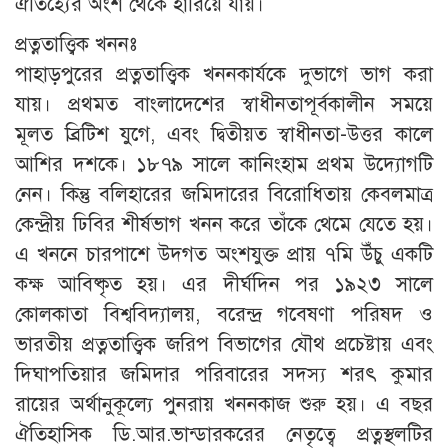
ঐতিহ্যের অংশ থেকে হারিয়ে যায়।
প্রত্নতাত্ত্বিক খননঃ
পাহাড়পুরের প্রত্নতাত্ত্বিক খননকার্যকে দুভাগে ভাগ করা
যায়। প্রথমত বাংলাদেশের স্বাধীনতাপূর্বকালীন সময়ে
মূলত ব্রিটিশ যুগে, এবং দ্বিতীয়ত স্বাধীনতা-উত্তর কালে
আশির দশকে। ১৮৭৯ সালে কানিংহাম প্রথম উদ্যোগটি
নেন। কিন্তু বলিহারের জমিদারের বিরোধিতায় কেবলমাত্র
কেন্দ্রীয় ঢিবির শীর্ষভাগ খনন করে তাঁকে থেমে যেতে হয়।
এ খননে চারপাশে উদগত অংশযুক্ত প্রায় ৭মি উঁচু একটি
কক্ষ আবিষ্কৃত হয়। এর দীর্ঘদিন পর ১৯২৩ সালে
কোলকাতা বিশ্ববিদ্যালয়, বরেন্দ্র গবেষণা পরিষদ ও
ভারতীয় প্রত্নতাত্ত্বিক জরিপ বিভাগের যৌথ প্রচেষ্টায় এবং
দিঘাপতিয়ার জমিদার পরিবারের সদস্য শরৎ কুমার
রায়ের অর্থানুকূল্যে পুনরায় খননকাজ শুরু হয়। এ বছর
ঐতিহাসিক ডি.আর.ভান্ডারকরের নেতৃত্বে প্রত্নস্থলটির