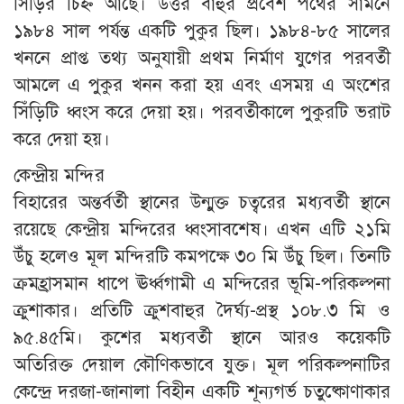
সিঁড়ির চিহ্ন আছে। উত্তর বাহুর প্রবেশ পথের সামনে
১৯৮৪ সাল পর্যন্ত একটি পুকুর ছিল। ১৯৮৪-৮৫ সালের
খননে প্রাপ্ত তথ্য অনুযায়ী প্রথম নির্মাণ যুগের পরবর্তী
আমলে এ পুকুর খনন করা হয় এবং এসময় এ অংশের
সিঁড়িটি ধ্বংস করে দেয়া হয়। পরবর্তীকালে পুকুরটি ভরাট
করে দেয়া হয়।
কেন্দ্রীয় মন্দির
বিহারের অন্তর্বর্তী স্থানের উন্মুক্ত চত্বরের মধ্যবর্তী স্থানে
রয়েছে কেন্দ্রীয় মন্দিরের ধ্বংসাবশেষ। এখন এটি ২১মি
উঁচু হলেও মূল মন্দিরটি কমপক্ষে ৩০ মি উঁচু ছিল। তিনটি
ক্রমহ্রাসমান ধাপে ঊর্ধ্বগামী এ মন্দিরের ভূমি-পরিকল্পনা
ক্রুশাকার। প্রতিটি ক্রুশবাহুর দৈর্ঘ্য-প্রস্থ ১০৮.৩ মি ও
৯৫.৪৫মি। কুশের মধ্যবর্তী স্থানে আরও কয়েকটি
অতিরিক্ত দেয়াল কৌণিকভাবে যুক্ত। মূল পরিকল্পনাটির
কেন্দ্রে দরজা-জানালা বিহীন একটি শূন্যগর্ভ চতুষ্কোণাকার