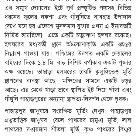
এর সম্মুখ দেয়ালের ইটে পূর্ণ প্রস্ফুটিত পদ্মসহ বিভিন্ন
ধরনের ফুলের নকশা এবং গাঁথুনিতে ব্যবহৃত উপাদান
দেখে মনে হয় এদেশে মুসলমান যুগের প্রথম এ ইমারতটি
নির্মিত হয়েছিলো। এতে একটি চতুষ্কোণ হলঘর রয়েছে।
হলঘরের মধ্যবর্তী স্থানে অষ্টকোণাকৃতি একটি স্তম্ভের
নিম্নাংশ পাওয়া যায়। পশ্চিমের উদগত একটি দেয়ালের
বাইরের দিকে ১.৪ মি. বাহু বিশিষ্ট বর্গাকার একটি পূজার
কক্ষ রয়েছে। তাছাড়া হলঘরের চারটি কুলুঙ্গিতেও মূর্তি
স্থাপনের ব্যবস্থা আছে। মন্দিরের সামনে একটি চত্বর
আছে। এর মেঝে খাড়া ভাবে স্থাপিত ইট দিয়ে গাঁথা এবং
গাঁথুনি পাহাড়পুরের অন্যান্য স্থাপত্য-নিদর্শন থেকে পৃথক।
পাহাড়পুর জাদুঘরে সংরক্ষিত মূর্তিঃ দেখুন: পাহাড়পুর
প্রত্নতাত্ত্বিক জাদুঘর, বেলে পাথরের চামুণ্ডা মূর্তি, লাল
পাথরের দণ্ডায়মান শীতলা মূর্তি, কৃষ্ণ পাথরের বিষ্ণুর