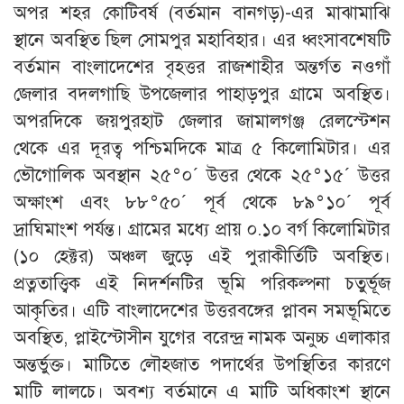
অপর শহর কোটিবর্ষ (বর্তমান বানগড়)-এর মাঝামাঝি
স্থানে অবস্থিত ছিল সোমপুর মহাবিহার। এর ধ্বংসাবশেষটি
বর্তমান বাংলাদেশের বৃহত্তর রাজশাহীর অন্তর্গত নওগাঁ
জেলার বদলগাছি উপজেলার পাহাড়পুর গ্রামে অবস্থিত।
অপরদিকে জয়পুরহাট জেলার জামালগঞ্জ রেলস্টেশন
থেকে এর দূরত্ব পশ্চিমদিকে মাত্র ৫ কিলোমিটার। এর
ভৌগোলিক অবস্থান ২৫°০´ উত্তর থেকে ২৫°১৫´ উত্তর
অক্ষাংশ এবং ৮৮°৫০´ পূর্ব থেকে ৮৯°১০´ পূর্ব
দ্রাঘিমাংশ পর্যন্ত। গ্রামের মধ্যে প্রায় ০.১০ বর্গ কিলোমিটার
(১০ হেক্টর) অঞ্চল জুড়ে এই পুরাকীর্তিটি অবস্থিত।
প্রত্নতাত্ত্বিক এই নিদর্শনটির ভূমি পরিকল্পনা চতুর্ভূজ
আকৃতির। এটি বাংলাদেশের উত্তরবঙ্গের প্লাবন সমভূমিতে
অবস্থিত, প্লাইস্টোসীন যুগের বরেন্দ্র নামক অনুচ্চ এলাকার
অন্তর্ভুক্ত। মাটিতে লৌহজাত পদার্থের উপস্থিতির কারণে
মাটি লালচে। অবশ্য বর্তমানে এ মাটি অধিকাংশ স্থানে