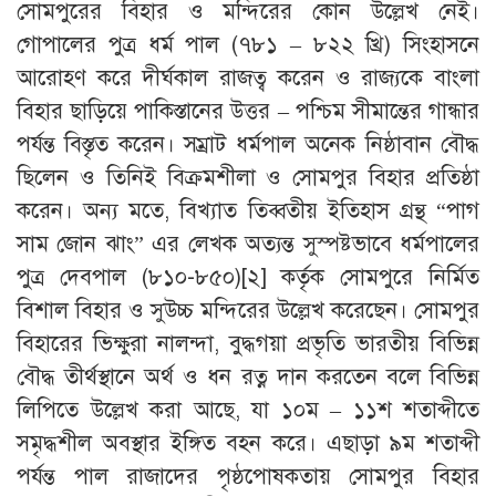
সোমপুরের বিহার ও মন্দিরের কোন উল্লেখ নেই।
গোপালের পুত্র ধর্ম পাল (৭৮১ – ৮২২ খ্রি) সিংহাসনে
আরোহণ করে দীর্ঘকাল রাজত্ব করেন ও রাজ্যকে বাংলা
বিহার ছাড়িয়ে পাকিস্তানের উত্তর – পশ্চিম সীমান্তের গান্ধার
পর্যন্ত বিস্তৃত করেন। সম্রাট ধর্মপাল অনেক নিষ্ঠাবান বৌদ্ধ
ছিলেন ও তিনিই বিক্রমশীলা ও সোমপুর বিহার প্রতিষ্ঠা
করেন। অন্য মতে, বিখ্যাত তিব্বতীয় ইতিহাস গ্রন্থ “পাগ
সাম জোন ঝাং” এর লেখক অত্যন্ত সুস্পষ্টভাবে ধর্মপালের
পুত্র দেবপাল (৮১০-৮৫০)[২] কর্তৃক সোমপুরে নির্মিত
বিশাল বিহার ও সুউচ্চ মন্দিরের উল্লেখ করেছেন। সোমপুর
বিহারের ভিক্ষুরা নালন্দা, বুদ্ধগয়া প্রভৃতি ভারতীয় বিভিন্ন
বৌদ্ধ তীর্থস্থানে অর্থ ও ধন রত্ন দান করতেন বলে বিভিন্ন
লিপিতে উল্লেখ করা আছে, যা ১০ম – ১১শ শতাব্দীতে
সমৃদ্ধশীল অবস্থার ইঙ্গিত বহন করে। এছাড়া ৯ম শতাব্দী
পর্যন্ত পাল রাজাদের পৃষ্ঠপোষকতায় সোমপুর বিহার