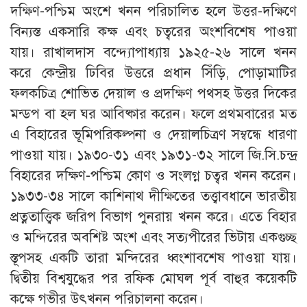
দক্ষিণ-পশ্চিম অংশে খনন পরিচালিত হলে উত্তর-দক্ষিণে
বিন্যস্ত একসারি কক্ষ এবং চত্বরের অংশবিশেষ পাওয়া
যায়। রাখালদাস বন্দ্যোপাধ্যায় ১৯২৫-২৬ সালে খনন
করে কেন্দ্রীয় ঢিবির উত্তরে প্রধান সিঁড়ি, পোড়ামাটির
ফলকচিত্র শোভিত দেয়াল ও প্রদক্ষিণ পথসহ উত্তর দিকের
মন্ডপ বা হল ঘর আবিষ্কার করেন। ফলে প্রথমবারের মত
এ বিহারের ভূমিপরিকল্পনা ও দেয়ালচিত্রণ সম্বন্ধে ধারণা
পাওয়া যায়। ১৯৩০-৩১ এবং ১৯৩১-৩২ সালে জি.সি.চন্দ্র
বিহারের দক্ষিণ-পশ্চিম কোণ ও সংলগ্ন চত্বর খনন করেন।
১৯৩৩-৩৪ সালে কাশিনাথ দীক্ষিতের তত্ত্বাবধানে ভারতীয়
প্রত্নতাত্ত্বিক জরিপ বিভাগ পুনরায় খনন করে। এতে বিহার
ও মন্দিরের অবশিষ্ট অংশ এবং সত্যপীরের ভিটায় একগুচ্ছ
স্তূপসহ একটি তারা মন্দিরের ধ্বংশাবশেষ পাওয়া যায়।
দ্বিতীয় বিশ্বযুদ্ধের পর রফিক মোঘল পূর্ব বাহুর কয়েকটি
কক্ষে গভীর উৎখনন পরিচালনা করেন।