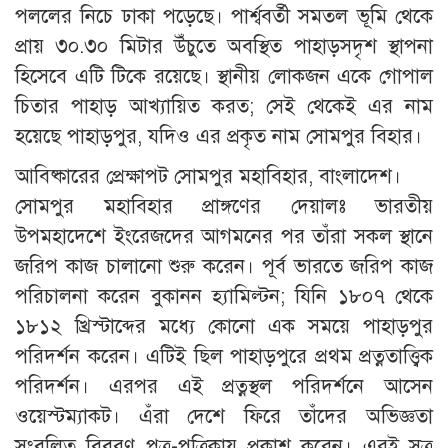
পললের নিচে ঢাকা পড়েছে। পার্শ্ববর্তী সমতল ভূমি থেকে
প্রায় ৩০.৩০ মিটার উঁচুতে অবস্থিত পাহাড়সদৃশ স্থাপনা
হিসেবে এটি টিকে রয়েছে। স্থানীয় লোকজন একে গোপাল
চিতার পাহাড় আখ্যায়িত করত; সেই থেকেই এর নাম
হয়েছে পাহাড়পুর, যদিও এর প্রকৃত নাম সোমপুর বিহার।
আবিষ্কারের প্রেক্ষাপট সোমপুর মহাবিহার, বাংলাদেশ।
সোমপুর মহাবিহার প্রাঙ্গণের দেয়ালঃ ভারতীয়
উপমহাদেশে ইংরেজদের আগমনের পর তাঁরা সকল স্থানে
জরিপ কাজ চালানো শুরু করেন। পূর্ব ভারতে জরিপ কাজ
পরিচালনা করেন বুকানন হ্যামিল্টন; যিনি ১৮০৭ থেকে
১৮১২ খ্রিস্টাব্দের মধ্যে কোনো এক সময়ে পাহাড়পুর
পরিদর্শন করেন। এটিই ছিল পাহাড়পুরে প্রথম প্রত্নতাত্ত্বিক
পরিদর্শন। এরপর এই প্রত্নস্থল পরিদর্শনে আসেন
ওয়েস্টম্যাকট। এঁরা দেশে ফিরে তাঁদের অভিজ্ঞতা
সংবলিত বিবরণ পত্র-পত্রিকায় প্রকাশ করেন। এরই সূত্র