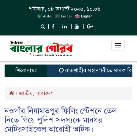
শনিবার, ০৮ অগাস্ট ২০২৬, ১০:০৬
Arabic
Bengali
English
Toggle
navigat
শিরোনামঃ
রাজশাহীর মহানগরীতে মাদক বিরোধী 
/
জাতীয়
সারাদেশ
,
নওগাঁর নিয়ামতপুর ফিলিং স্টেশনে তেল
নিতে গিয়ে পুলিশ সদস্যকে মারধর
মোটরসাইকেল আরোহী আটক।