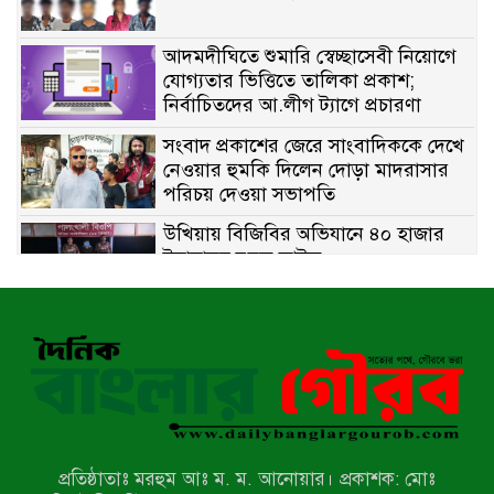
আদমদীঘিতে শুমারি স্বেচ্ছাসেবী নিয়োগে
যোগ্যতার ভিত্তিতে তালিকা প্রকাশ;
নির্বাচিতদের আ.লীগ ট্যাগে প্রচারণা
সংবাদ প্রকাশের জেরে সাংবাদিককে দেখে
নেওয়ার হুমকি দিলেন দোড়া মাদরাসার
পরিচয় দেওয়া সভাপতি
উখিয়ায় বিজিবির অভিযানে ৪০ হাজার
ইয়াবাসহ যুবক আটক
পোরশায় ৭ মাসে ১৯ জনের অপমৃত্যু,
শীর্ষে আত্মহত্যা
হিন্দু বৌদ্ধ খ্রিস্টান কল্যাণ ফ্রন্টের
নীলফামারী কমিটি নিয়ে প্রশ্ন, প্রতিবাদে
সদস্য সচিব
প্রতিষ্ঠাতাঃ মরহুম আঃ ম. ম. আনোয়ার। প্রকাশক: মোঃ