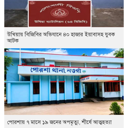
উখিয়ায় বিজিবির অভিযানে ৪০ হাজার ইয়াবাসহ যুবক
আটক
পোরশায় ৭ মাসে ১৯ জনের অপমৃত্যু, শীর্ষে আত্মহত্যা