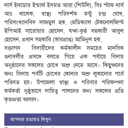
নার্স ইনডোর ইন্চার্জ ইসমত আরা (শিউলি), সিঃ স্টাফ নার্স
আঃ খালেক, স্বাস্থ্য পরিদর্শক মন্টু চন্দ্র ঘোষ,
পরিসংখ্যানবিদ নাজমুল হক, মেডিক্যাল টেকনোলজিস্ট
ইপিআই সারোয়ার হোসেন, যক্ষা-কুষ্ঠ সহকারী আবুল
হোসেন, প্রধান সহকারি (ভারপ্রাপ্ত) আমিনুল হক,
বক্তাগন বিদায়ীদের কর্মকালীন সময়ের মানবিক
গুনাবলীর প্রসঙ্গে বলতে গিয়ে এক পর্যায়ে বিদায়
অনুষ্ঠানের সকলের চোখে অশ্রু নেমে আসে। কিছুক্ষনের
জন্য বিদায় পর্বটি চোখের কোনার অশ্রু লুকানোর পর্বে
পরিনত হয়। উপজেলা স্বাস্থ্য ও পরিবার পরিকল্পনা
কর্মকর্তা সুষ্ঠুভাবে দায়িত্ব পালনের জন্য সকলের প্রতি
কৃতজ্ঞতা জানান।
আপনার মতামত লিখুন :