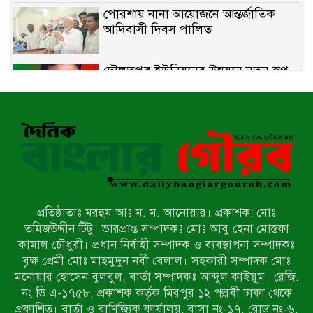
পোরশায় নানা আয়োজনে আন্তর্জাতিক
আদিবাসী দিবস পালিত
দৌলতপুর ইউনিয়নের উন্নয়নে নতুন স্বপ্ন
বুনছেন রাজিব হোসেন
বাকেরগঞ্জে নিষিদ্ধ জালের বিরুদ্ধে
অভিযান, দুই ব্যবসায়ীকে ১ লাখ টাকা
জরিমানা
রাজশাহীর মহানগরীতে মাদক বিরোধী
অভিযানে নারীসহ ১৩ জন আটক
প্রতিষ্ঠাতাঃ মরহুম আঃ ম. ম. আনোয়ার। প্রকাশক: মোঃ
তমিজউদ্দীন টিটু। ভারপ্রাপ্ত সম্পাদকঃ মোঃ আবু হেনা মোস্তফা
আদমদীঘিতে শুমারি স্বেচ্ছাসেবী নিয়োগে
কামাল চৌধুরী। প্রধান নির্বাহী সম্পাদক ও ব্যবস্থাপনা সম্পাদকঃ
যোগ্যতার ভিত্তিতে তালিকা প্রকাশ;
বৃক্ষ প্রেমী মোঃ মাহমুদুন নবী বেলাল। সহকারী সম্পাদক মোঃ
নির্বাচিতদের আ.লীগ ট্যাগে প্রচারণা
মনোয়ার হোসেন বুলবুল, বার্তা সম্পাদকঃ আব্দুল কাইয়ুম। রেজি.
নং ডি এ-১৭৫৮, প্রকাশক কর্তৃক মিরপুর ১২ পল্লবী ঢাকা থেকে
সংবাদ প্রকাশের জেরে সাংবাদিককে দেখে
প্রকাশিত। বার্তা ও বাণিজ্যিক কার্যালয়: বাসা নং-১৭, রোড নং-৬,