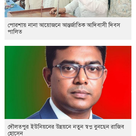
পোরশায় নানা আয়োজনে আন্তর্জাতিক আদিবাসী দিবস
পালিত
দৌলতপুর ইউনিয়নের উন্নয়নে নতুন স্বপ্ন বুনছেন রাজিব
হোসেন