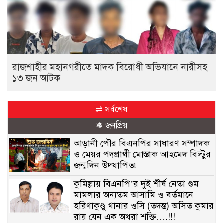
রাজশাহীর মহানগরীতে মাদক বিরোধী অভিযানে নারীসহ
১৩ জন আটক
⇌ সর্বশেষ
❅ জনপ্রিয়
আড়ানী পৌর বিএনপির সাধারণ সম্পাদক
ও মেয়র পদপ্রার্থী মোস্তাক আহমেদ বিল্টুর
জন্মদিন উদযাপিত৷
কুমিল্লায় বিএনপি’র দুই শীর্ষ নেতা গুম
মামলার অন্যতম আসামি ও বর্তমানে
হরিণাকুণ্ডু থানার ওসি (তদন্ত) অসিত কুমার
রায় যেন এক অধরা শক্তি….!!!