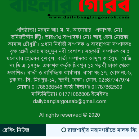
হিন্দু বৌদ্ধ খ্রিস্টান কল্যাণ ফ্রন্টের
নীলফামারী কমিটি নিয়ে প্রশ্ন, প্রতিবাদে
সদস্য সচিব
প্রতিষ্ঠাতাঃ মরহুম আঃ ম. ম. আনোয়ার। প্রকাশক: মোঃ
দরিয়ানগরে প্যারাসেইলিং দুর্ঘটনায় পর্যটক
তমিজউদ্দীন টিটু। ভারপ্রাপ্ত সম্পাদকঃ মোঃ আবু হেনা মোস্তফা
নিহত: হত্যা মামলার প্রধান আসামি ঢাকায়
কামাল চৌধুরী। প্রধান নির্বাহী সম্পাদক ও ব্যবস্থাপনা সম্পাদকঃ
র‌্যাবের জালে
বৃক্ষ প্রেমী মোঃ মাহমুদুন নবী বেলাল। সহকারী সম্পাদক মোঃ
মনোয়ার হোসেন বুলবুল, বার্তা সম্পাদকঃ আব্দুল কাইয়ুম। রেজি.
আদাচাকী দক্ষিণপাড়া ফ্রেন্ডস ক্লাবের
নং ডি এ-১৭৫৮, প্রকাশক কর্তৃক মিরপুর ১২ পল্লবী ঢাকা থেকে
আয়োজনে ফুটবল টুর্নামেন্টের ফাইনাল
প্রকাশিত। বার্তা ও বাণিজ্যিক কার্যালয়: বাসা নং-১৭, রোড নং-৬,
অনুষ্ঠিত
ব্লক নং- সি, মিরপুর-১২, পল্লবী, ঢাকা। ফোন: 02587747974
নওগাঁর বদলগাছীতে মানাপের
মোবাঃ 01786388546 বার্তা বিভাগঃ 01787862500
সচেতনতামূলক নাটক ‘পালাবদল’ মঞ্চস্থ
মাল্টিমিডিয়াঃ 01771088808 ইমেইলঃ
dailybanglargourab@gmail.com
কিশোরদের মাদক-গেমের আসক্তি
All rights reserved © 2020
ঠেকাতে, ‘এসো গড়ি নতুন দেশ’-এর
ফুটবল বিতরণ
ব্রেকিং নিউজ
রাজশাহীর মহানগরীতে মাদক বিরোধী