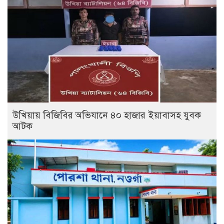
উখিয়ায় বিজিবির অভিযানে ৪০ হাজার ইয়াবাসহ যুবক
আটক