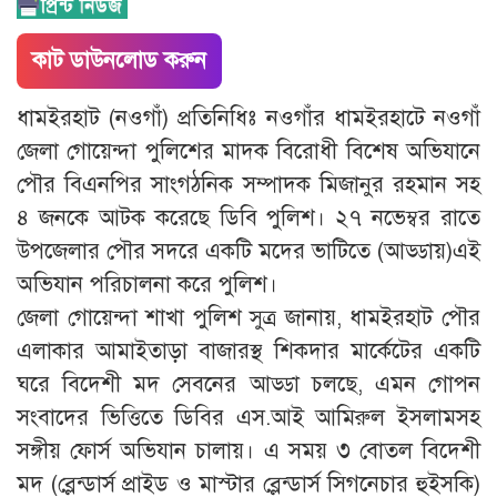
কাট ডাউনলোড করুন
ধামইরহাট (নওগাঁ) প্রতিনিধিঃ নওগাঁর ধামইরহাটে নওগাঁ
জেলা গোয়েন্দা পুলিশের মাদক বিরোধী বিশেষ অভিযানে
পৌর বিএনপির সাংগঠনিক সম্পাদক মিজানুর রহমান সহ
৪ জনকে আটক করেছে ডিবি পুলিশ। ২৭ নভেম্বর রাতে
উপজেলার পৌর সদরে একটি মদের ভাটিতে (আড্ডায়)এই
অভিযান পরিচালনা করে পুলিশ।
জেলা গোয়েন্দা শাখা পুলিশ সুত্র জানায়, ধামইরহাট পৌর
এলাকার আমাইতাড়া বাজারস্থ শিকদার মার্কেটের একটি
ঘরে বিদেশী মদ সেবনের আড্ডা চলছে, এমন গোপন
সংবাদের ভিত্তিতে ডিবির এস.আই আমিরুল ইসলামসহ
সঙ্গীয় ফোর্স অভিযান চালায়। এ সময় ৩ বোতল বিদেশী
মদ (ব্লেন্ডার্স প্রাইড ও মাস্টার ব্লেন্ডার্স সিগনেচার হুইসকি)