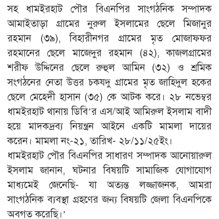
সহ ধামইরহাট পৌর বিএনপির সাংগঠনিক সম্পাদক
আমাইতাড়া গ্রামের নুরুল ইসলামের ছেলে মিজানুর
রহমান (৩৯), বিহারীনগর গ্রামের মৃত মোজাফফর
রহমানের ছেলে মাজেদুর রহমান (৪২), কাজলগ্রামের
শরীফ উদ্দিনের ছেলে রুহুল আমিন (৩২) ও শ্রমিক
সংগঠনের নেতা উত্তর চকযদু গ্রামের মৃত জাহিদুল হকের
ছেলে মেহেদী হাসান (৩৫) কে আটক করে। ২৮ নভেম্বর
ধামইরহাট থানায় ডিবি’র এস/আই আমিরুল ইসলাম বাদী
হয়ে মাদকদ্রব্য নিয়ন্ত্রন আইনে একটি মামলা দায়ের
করেন। মামলা নং-২১, তারিখ- ২৮/১১/২৫ইং।
ধামইরহাট পৌর বিএনপির সাধারণ সম্পাদক আনোয়ারুল
ইসলাম জানান, ঘটনার বিষয়টি সামাজিক যোগাযোগ
মাধ্যমেই জেনেছি- যা অত্যন্ত লজ্জাজনক, আমরা
সাংগঠনিক ব্যবস্থা গ্রহণের জন্য বিষয়টি জেলা বিএনপিকে
অবগত করেছি।’