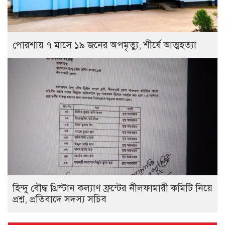
পোরশায় ৭ মাসে ১৯ জনের অপমৃত্যু, শীর্ষে আত্মহত্যা
হিন্দু বৌদ্ধ খ্রিস্টান কল্যাণ ফ্রন্টের নীলফামারী কমিটি নিয়ে
প্রশ্ন, প্রতিবাদে সদস্য সচিব