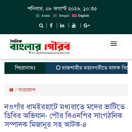
শনিবার, ০৮ অগাস্ট ২০২৬, ১০:৩৫
Arabic
Bengali
English
Toggle
navigat
শিরোনামঃ
রাজশাহীর মহানগরীতে মাদক বিরোধী 
/
সারাদেশ
নওগাঁর ধামইরহাটে মধ্যরাতে মদের ভাটিতে
ডিবির অভিযান- পৌর বিএনপির সাংগঠনিক
সম্পাদক মিজানুর সহ আটক-৪