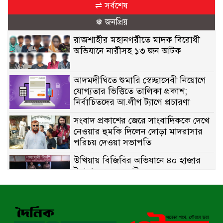
⇌ সর্বশেষ
❅ জনপ্রিয়
রাজশাহীর মহানগরীতে মাদক বিরোধী
অভিযানে নারীসহ ১৩ জন আটক
আদমদীঘিতে শুমারি স্বেচ্ছাসেবী নিয়োগে
যোগ্যতার ভিত্তিতে তালিকা প্রকাশ;
নির্বাচিতদের আ.লীগ ট্যাগে প্রচারণা
সংবাদ প্রকাশের জেরে সাংবাদিককে দেখে
নেওয়ার হুমকি দিলেন দোড়া মাদরাসার
পরিচয় দেওয়া সভাপতি
উখিয়ায় বিজিবির অভিযানে ৪০ হাজার
ইয়াবাসহ যুবক আটক
পোরশায় ৭ মাসে ১৯ জনের অপমৃত্যু,
শীর্ষে আত্মহত্যা