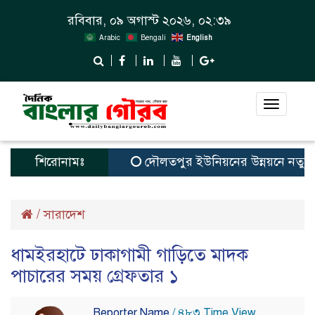
রবিবার, ০৯ অগাস্ট ২০২৬, ০২:৩৯
Arabic
Bengali
English
Toggle
navigat
শিরোনামঃ
দৌলতপুর ইউনিয়নের উন্নয়নে নতুন স্বপ্
/
সারাদেশ
ধামইরহাটে ঢাকাগামী গাড়িতে মাদক
পাচারের সময় গ্রেফতার ১
Reporter Name
/ ৪৮৩ Time View