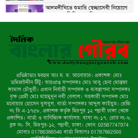
আদমদীঘিতে শুমারি স্বেচ্ছাসেবী নিয়োগে
যোগ্যতার ভিত্তিতে তালিকা প্রকাশ;
নির্বাচিতদের আ.লীগ ট্যাগে প্রচারণা
সংবাদ প্রকাশের জেরে সাংবাদিককে দেখে
নেওয়ার হুমকি দিলেন দোড়া মাদরাসার
পরিচয় দেওয়া সভাপতি
উখিয়ায় বিজিবির অভিযানে ৪০ হাজার
ইয়াবাসহ যুবক আটক
প্রতিষ্ঠাতাঃ মরহুম আঃ ম. ম. আনোয়ার। প্রকাশক: মোঃ
পোরশায় ৭ মাসে ১৯ জনের অপমৃত্যু,
তমিজউদ্দীন টিটু। ভারপ্রাপ্ত সম্পাদকঃ মোঃ আবু হেনা মোস্তফা
শীর্ষে আত্মহত্যা
কামাল চৌধুরী। প্রধান নির্বাহী সম্পাদক ও ব্যবস্থাপনা সম্পাদকঃ
বৃক্ষ প্রেমী মোঃ মাহমুদুন নবী বেলাল। সহকারী সম্পাদক মোঃ
মনোয়ার হোসেন বুলবুল, বার্তা সম্পাদকঃ আব্দুল কাইয়ুম। রেজি.
হিন্দু বৌদ্ধ খ্রিস্টান কল্যাণ ফ্রন্টের
নং ডি এ-১৭৫৮, প্রকাশক কর্তৃক মিরপুর ১২ পল্লবী ঢাকা থেকে
নীলফামারী কমিটি নিয়ে প্রশ্ন, প্রতিবাদে
প্রকাশিত। বার্তা ও বাণিজ্যিক কার্যালয়: বাসা নং-১৭, রোড নং-৬,
সদস্য সচিব
ব্লক নং- সি, মিরপুর-১২, পল্লবী, ঢাকা। ফোন: 02587747974
দরিয়ানগরে প্যারাসেইলিং দুর্ঘটনায় পর্যটক
মোবাঃ 01786388546 বার্তা বিভাগঃ 01787862500