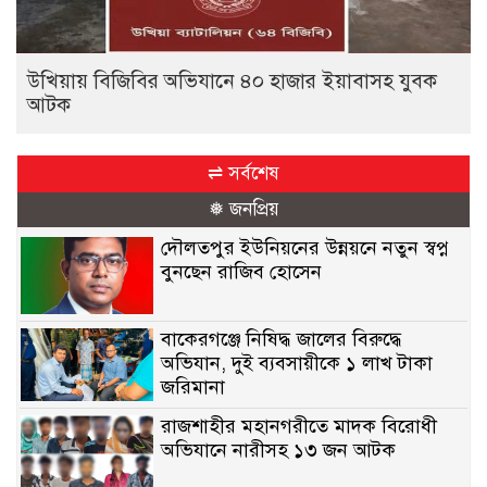
উখিয়ায় বিজিবির অভিযানে ৪০ হাজার ইয়াবাসহ যুবক
আটক
⇌ সর্বশেষ
❅ জনপ্রিয়
দৌলতপুর ইউনিয়নের উন্নয়নে নতুন স্বপ্ন
বুনছেন রাজিব হোসেন
বাকেরগঞ্জে নিষিদ্ধ জালের বিরুদ্ধে
অভিযান, দুই ব্যবসায়ীকে ১ লাখ টাকা
জরিমানা
রাজশাহীর মহানগরীতে মাদক বিরোধী
অভিযানে নারীসহ ১৩ জন আটক