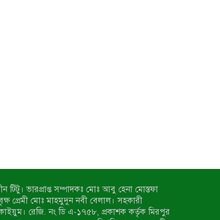
ন টিটু। ভারপ্রাপ্ত সম্পাদকঃ মোঃ আবু হেনা মোস্তফা
 বৃক্ষ প্রেমী মোঃ মাহমুদুন নবী বেলাল। সহকারী
কাইয়ুম। রেজি. নং ডি এ-১৭৫৮, প্রকাশক কর্তৃক মিরপুর