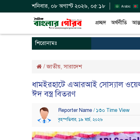
শনিবার, ০৮ অগাস্ট ২০২৬, ০৫:১৮
Arabic
প্রচ্ছদ
অর্থনীতি
আন্ত
শিরোনামঃ
/
জাতীয়
সারাদেশ
,
ধামইরহাটে এআরআই সোস্যাল ওয়েলফ
ঈদ বস্ত্র বিতরণ
Reporter Name
/ ১৩০ Time View
বৃহস্পতিবার, ১৯ মার্চ, ২০২৬