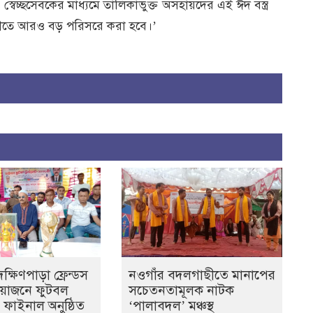
বেচ্ছসেবকের মাধ্যমে তালিকাভুক্ত অসহায়দের এই ঈদ বস্ত্র
ীতে আরও বড় পরিসরে করা হবে।’
্ষিণপাড়া ফ্রেন্ডস
নওগাঁর বদলগাছীতে মানাপের
আয়োজনে ফুটবল
সচেতনতামূলক নাটক
ের ফাইনাল অনুষ্ঠিত
‘পালাবদল’ মঞ্চস্থ