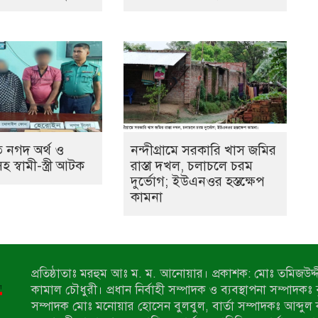
 নগদ অর্থ ও
নন্দীগ্রামে সরকারি খাস জমির
স্বামী-স্ত্রী আটক
রাস্তা দখল, চলাচলে চরম
দুর্ভোগ; ইউএনওর হস্তক্ষেপ
কামনা
প্রতিষ্ঠাতাঃ মরহুম আঃ ম. ম. আনোয়ার। প্রকাশক: মোঃ তমিজউদ্দী
কামাল চৌধুরী। প্রধান নির্বাহী সম্পাদক ও ব্যবস্থাপনা সম্পাদকঃ
সম্পাদক মোঃ মনোয়ার হোসেন বুলবুল, বার্তা সম্পাদকঃ আব্দুল 