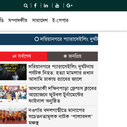
তি
সম্পাদকীয়
সারাদেশ
ই-পেপার
দরিয়ানগরে প্যারাসেইলিং দুর্ঘটনায় পর্যটক নিহত: হ
⇌ সর্বশেষ
❅ জনপ্রিয়
দরিয়ানগরে প্যারাসেইলিং দুর্ঘটনায়
পর্যটক নিহত: হত্যা মামলার প্রধান
আসামি ঢাকায় র‌্যাবের জালে
আদাচাকী দক্ষিণপাড়া ফ্রেন্ডস ক্লাবের
আয়োজনে ফুটবল টুর্নামেন্টের
ফাইনাল অনুষ্ঠিত
নওগাঁর বদলগাছীতে মানাপের
সচেতনতামূলক নাটক ‘পালাবদল’
মঞ্চস্থ