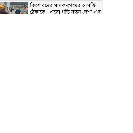
কিশোরদের মাদক-গেমের আসক্তি
ঠেকাতে, ‘এসো গড়ি নতুন দেশ’-এর
ফুটবল বিতরণ
রাজশাহীতে নগদ অর্থ ও হেরোইন-
সহ স্বামী-স্ত্রী আটক
নন্দীগ্রামে সরকারি খাস জমির রাস্তা
দখল, চলাচলে চরম দুর্ভোগ;
ইউএনওর হস্তক্ষেপ কামনা
নাটোরের পাটুলে পানিতে ডুবে
নন্দীগ্রামের স্কুলছাত্রের মর্মান্তিক মৃত্যু
সেনাবাহিনীর চাকরি হারিয়ে ভুয়া
ডিবি পুলিশ পরিচয়ে চাঁদাবাজি,
গণপিটুনির পর কারাগারে প্রতারক।
বাঘার সাহিন সরকারের তিন
ক্যাটাগরিতে প্রথম স্থান অর্জন;
সংস্কৃতি অঙ্গনেও রয়েছে তাঁর বহুমুখী