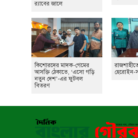
র‌্যাবের জালে
কিশোরদের মাদক-গেমের
রাজশাহীতে
আসক্তি ঠেকাতে, ‘এসো গড়ি
হেরোইন-সহ 
নতুন দেশ’-এর ফুটবল
বিতরণ