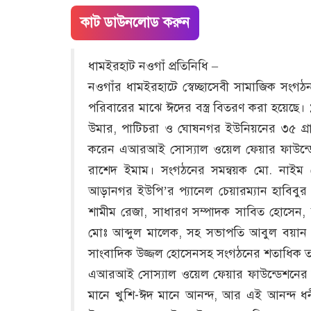
কাট ডাউনলোড করুন
ধামইরহাট নওগাঁ প্রতিনিধি –
নওগাঁর ধামইরহাটে স্বেচ্ছাসেবী সামাজিক সং
পরিবারের মাঝে ঈদের বস্ত্র বিতরণ করা হয়েছে। 
উমার, পাটিচরা ও ঘোষনগর ইউনিয়নের ৩৫ গ্রা
করেন এআরআই সোস্যাল ওয়েল ফেয়ার ফাউন্ডেশ
রাশেদ ইমাম। সংগঠনের সমন্বয়ক মো. নাইম হোস
আড়ানগর ইউপি’র প্যানেল চেয়ারম্যান হাবিবু
শামীম রেজা, সাধারণ সম্পাদক সাবিত হোসেন, স
মোঃ আব্দুল মালেক, সহ সভাপতি আবুল বয়ান মো
সাংবাদিক উজ্জল হোসেনসহ সংগঠনের শতাধিক তরু
এআরআই সোস্যাল ওয়েল ফেয়ার ফাউন্ডেশনের সভ
মানে খুশি-ঈদ মানে আনন্দ, আর এই আনন্দ ধনী