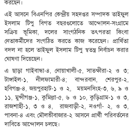
করছেন।
এই আসনে বিএনপির কেন্দ্রীয় সহদপ্তর সম্পাদক তাইফুল
ইসলাম টিপু বিগত বছরগুলোতে আন্দোলন-সংগ্রামে
সক্রিয় ভূমিকা, দলের সাংগঠনিক তৎপরতা কিংবা
নেতাকর্মীদের সংগঠিত করতে কাজ করেছেন। প্রার্থিতা
বদল না হলে তাইফুল ইসলাম টিপু স্বতন্ত্র নির্বাচন করার
ঘোষণা দিয়েছেন।
এ ছাড়া গাইবান্ধা-৪, নোয়াখালী-৫, সাতক্ষীরা-২ ও ৩;
টাঙ্গাইল-১, নীলফামারী-৪; বান্দরবান, শেরপুর-২,
হবিগঞ্জ-৪, জয়পুরহাট-১ ও ২, ময়মনসিংহ-৩, ৬, ৯ ও
১১, মুন্সীগঞ্জ-১, কুমিল্লা-৫, ৬ ও ১০, কুড়িগ্রাম-১ ও ৩,
রাজশাহী-১, ৩ ও ৪, রাজবাড়ী-২, নওগাঁ- ২, ও ৩,
পাবনা-৪ এবং মৌলভীবাজার-২ আসনে প্রার্থী পরিবর্তনের
দাবিতে আন্দোলন চলছে।