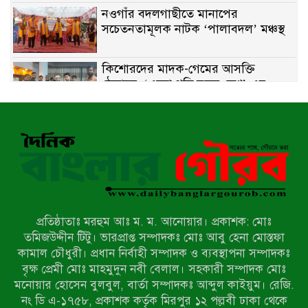
নওগাঁর বদলগাছীতে মানাপের
সচেতনতামূলক নাটক ‘পালাবদল’ মঞ্চস্থ
কিশোরদের মাদক-গেমের আসক্তি
ঠেকাতে, ‘এসো গড়ি নতুন দেশ’-এর
ফুটবল বিতরণ
রাজশাহীতে নগদ অর্থ ও হেরোইন-সহ
স্বামী-স্ত্রী আটক
নন্দীগ্রামে সরকারি খাস জমির রাস্তা দখল,
চলাচলে চরম দুর্ভোগ; ইউএনওর হস্তক্ষেপ
কামনা
প্রতিষ্ঠাতাঃ মরহুম আঃ ম. ম. আনোয়ার। প্রকাশক: মোঃ
নাটোরের পাটুলে পানিতে ডুবে নন্দীগ্রামের
তমিজউদ্দীন টিটু। ভারপ্রাপ্ত সম্পাদকঃ মোঃ আবু হেনা মোস্তফা
স্কুলছাত্রের মর্মান্তিক মৃত্যু
কামাল চৌধুরী। প্রধান নির্বাহী সম্পাদক ও ব্যবস্থাপনা সম্পাদকঃ
বৃক্ষ প্রেমী মোঃ মাহমুদুন নবী বেলাল। সহকারী সম্পাদক মোঃ
মনোয়ার হোসেন বুলবুল, বার্তা সম্পাদকঃ আব্দুল কাইয়ুম। রেজি.
সেনাবাহিনীর চাকরি হারিয়ে ভুয়া ডিবি
নং ডি এ-১৭৫৮, প্রকাশক কর্তৃক মিরপুর ১২ পল্লবী ঢাকা থেকে
পুলিশ পরিচয়ে চাঁদাবাজি, গণপিটুনির পর