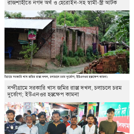
রাজশাহীতে নগদ অর্থ ও হেরোইন-সহ স্বামী-স্ত্রী আটক
নন্দীগ্রামে সরকারি খাস জমির রাস্তা দখল, চলাচলে চরম
দুর্ভোগ; ইউএনওর হস্তক্ষেপ কামনা