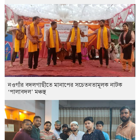
নওগাঁর বদলগাছীতে মানাপের সচেতনতামূলক নাটক
‘পালাবদল’ মঞ্চস্থ