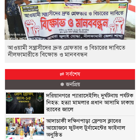
আওয়ামী সন্ত্রাসীদের দ্রুত গ্রেফতার ও বিচারের দাবিতে
নীলফামারীতে বিক্ষোভ ও মানববন্ধন
⇌ সর্বশেষ
❅ জনপ্রিয়
দরিয়ানগরে প্যারাসেইলিং দুর্ঘটনায় পর্যটক
নিহত: হত্যা মামলার প্রধান আসামি ঢাকায়
র‌্যাবের জালে
আদাচাকী দক্ষিণপাড়া ফ্রেন্ডস ক্লাবের
আয়োজনে ফুটবল টুর্নামেন্টের ফাইনাল
অনুষ্ঠিত