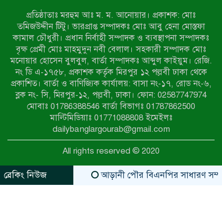
অভিযানে নারীসহ ১৩ জন আটক
প্রতিষ্ঠাতাঃ মরহুম আঃ ম. ম. আনোয়ার। প্রকাশক: মোঃ
তমিজউদ্দীন টিটু। ভারপ্রাপ্ত সম্পাদকঃ মোঃ আবু হেনা মোস্তফা
আদমদীঘিতে শুমারি স্বেচ্ছাসেবী নিয়োগে
কামাল চৌধুরী। প্রধান নির্বাহী সম্পাদক ও ব্যবস্থাপনা সম্পাদকঃ
যোগ্যতার ভিত্তিতে তালিকা প্রকাশ;
বৃক্ষ প্রেমী মোঃ মাহমুদুন নবী বেলাল। সহকারী সম্পাদক মোঃ
নির্বাচিতদের আ.লীগ ট্যাগে প্রচারণা
মনোয়ার হোসেন বুলবুল, বার্তা সম্পাদকঃ আব্দুল কাইয়ুম। রেজি.
নং ডি এ-১৭৫৮, প্রকাশক কর্তৃক মিরপুর ১২ পল্লবী ঢাকা থেকে
সংবাদ প্রকাশের জেরে সাংবাদিককে দেখে
প্রকাশিত। বার্তা ও বাণিজ্যিক কার্যালয়: বাসা নং-১৭, রোড নং-৬,
নেওয়ার হুমকি দিলেন দোড়া মাদরাসার
ব্লক নং- সি, মিরপুর-১২, পল্লবী, ঢাকা। ফোন: 02587747974
পরিচয় দেওয়া সভাপতি
মোবাঃ 01786388546 বার্তা বিভাগঃ 01787862500
উখিয়ায় বিজিবির অভিযানে ৪০ হাজার
মাল্টিমিডিয়াঃ 01771088808 ইমেইলঃ
ইয়াবাসহ যুবক আটক
dailybanglargourab@gmail.com
All rights reserved © 2020
পোরশায় ৭ মাসে ১৯ জনের অপমৃত্যু,
শীর্ষে আত্মহত্যা
ব্রেকিং নিউজ
আড়ানী পৌর বিএনপির সাধারণ সম্পাদক ও ম
zahidit.com