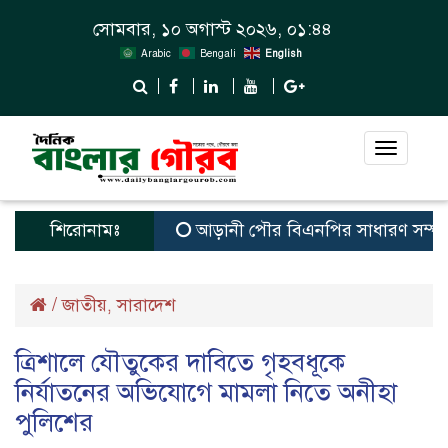
সোমবার, ১০ অগাস্ট ২০২৬, ০১:৪৪
Arabic
Bengali
English
Toggle
navigat
শিরোনামঃ
আড়ানী পৌর বিএনপির সাধারণ সম্পাদক ও মে
/
জাতীয়
সারাদেশ
,
ত্রিশালে যৌতুকের দাবিতে গৃহবধূকে
নির্যাতনের অভিযোগে মামলা নিতে অনীহা
পুলিশের