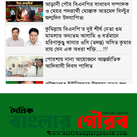
আড়ানী পৌর বিএনপির সাধারণ সম্পাদক
ও মেয়র পদপ্রার্থী মোস্তাক আহমেদ বিল্টুর
জন্মদিন উদযাপিত৷
কুমিল্লায় বিএনপি’র দুই শীর্ষ নেতা গুম
মামলার অন্যতম আসামি ও বর্তমানে
হরিণাকুণ্ডু থানার ওসি (তদন্ত) অসিত কুমার
রায় যেন এক অধরা শক্তি….!!!
পোরশায় নানা আয়োজনে আন্তর্জাতিক
আদিবাসী দিবস পালিত
দৌলতপুর ইউনিয়নের উন্নয়নে নতুন স্বপ্ন
বুনছেন রাজিব হোসেন
বাকেরগঞ্জে নিষিদ্ধ জালের বিরুদ্ধে
অভিযান, দুই ব্যবসায়ীকে ১ লাখ টাকা
জরিমানা
রাজশাহীর মহানগরীতে মাদক বিরোধী